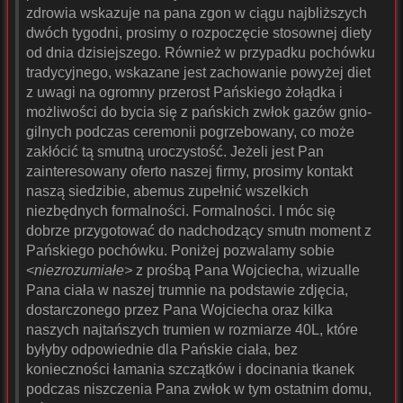
zdrowia wskazuje na pana zgon w ciągu najbliższych
dwóch tygodni, prosimy o rozpoczęcie stosownej diety
od dnia dzisiejszego. Również w przypadku pochówku
tradycyjnego, wskazane jest zachowanie powyżej diet
z uwagi na ogromny przerost Pańskiego żołądka i
możliwości do bycia się z pańskich zwłok gazów gnio-
gilnych podczas ceremonii pogrzebowany, co może
zakłócić tą smutną uroczystość. Jeżeli jest Pan
zainteresowany oferto naszej firmy, prosimy kontakt
naszą siedzibie, abemus zupełnić wszelkich
niezbędnych formalności. Formalności. I móc się
dobrze przygotować do nadchodzący smutn moment z
Pańskiego pochówku. Poniżej pozwalamy sobie
<
niezrozumiałe>
z prośbą Pana Wojciecha, wizualle
Pana ciała w naszej trumnie na podstawie zdjęcia,
dostarczonego przez Pana Wojciecha oraz kilka
naszych najtańszych trumien w rozmiarze 40L, które
byłyby odpowiednie dla Pańskie ciała, bez
konieczności łamania szczątków i docinania tkanek
podczas niszczenia Pana zwłok w tym ostatnim domu,