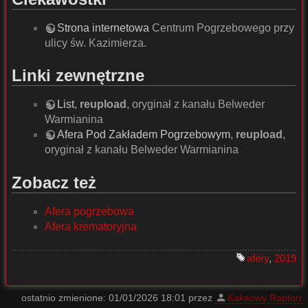
Strona internetowa
Centrum Pogrzebowego przy
ulicy św. Kazimierza.
Linki zewnętrzne
List
,
reupload
, oryginał z kanału Belweder
Warmianina
Afera Pod Zakładem Pogrzebowym
,
reupload
,
oryginał z kanału Belweder Warmianina
Zobacz też
Afera pogrzebowa
Afera krematoryjna
afery
,
2019
ostatnio zmienione:
01/01/2026 18:01
przez
Kakaowy Raptorr