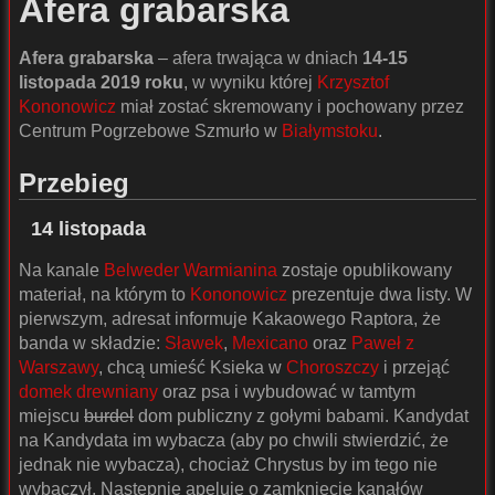
Afera grabarska
Afera grabarska
– afera trwająca w dniach
14-15
listopada 2019 roku
, w wyniku której
Krzysztof
Kononowicz
miał zostać skremowany i pochowany przez
Centrum Pogrzebowe Szmurło w
Białymstoku
.
Przebieg
14 listopada
Na kanale
Belweder Warmianina
zostaje opublikowany
materiał, na którym to
Kononowicz
prezentuje dwa listy. W
pierwszym, adresat informuje Kakaowego Raptora, że
banda w składzie:
Sławek
,
Mexicano
oraz
Paweł z
Warszawy
, chcą umieść Ksieka w
Choroszczy
i przejąć
domek drewniany
oraz psa i wybudować w tamtym
miejscu
burdel
dom publiczny z gołymi babami. Kandydat
na Kandydata im wybacza (aby po chwili stwierdzić, że
jednak nie wybacza), chociaż Chrystus by im tego nie
wybaczył. Następnie apeluje o zamknięcie kanałów