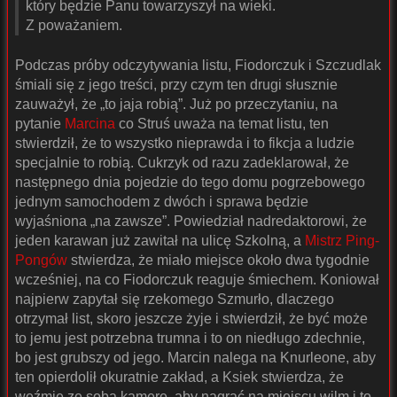
który będzie Panu towarzyszył na wieki.
Z poważaniem.
Podczas próby odczytywania listu, Fiodorczuk i Szczudlak
śmiali się z jego treści, przy czym ten drugi słusznie
zauważył, że „to jaja robią”. Już po przeczytaniu, na
pytanie
Marcina
co Struś uważa na temat listu, ten
stwierdził, że to wszystko nieprawda i to fikcja a ludzie
specjalnie to robią. Cukrzyk od razu zadeklarował, że
następnego dnia pojedzie do tego domu pogrzebowego
jednym samochodem z dwóch i sprawa będzie
wyjaśniona „na zawsze”. Powiedział nadredaktorowi, że
jeden karawan już zawitał na ulicę Szkolną, a
Mistrz Ping-
Pongów
stwierdza, że miało miejsce około dwa tygodnie
wcześniej, na co Fiodorczuk reaguje śmiechem. Koniował
najpierw zapytał się rzekomego Szmurło, dlaczego
otrzymał list, skoro jeszcze żyje i stwierdził, że być może
to jemu jest potrzebna trumna i to on niedługo zdechnie,
bo jest grubszy od jego. Marcin nalega na Knurleone, aby
ten opierdolił okuratnie zakład, a Ksiek stwierdza, że
weźmie ze sobą kamerę, aby nagrać na miejscu wilm i to