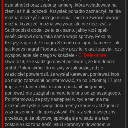
działalności oraz zepsutą kamerę, która wylądowała na
ziemi aż huk poszedł. Krzysiek ponadto zaznaczył, że nie
można niszczyć cudzego mienia - można zwrócić uwagę,
można krzyczeć, można wyzywać ale nie niszczyć, a
Suchodolski dodał, że to tak samo, jakby ktoś spalił
właścicielowi dom, taka sama waga sprawy. Fekalny
Książę zagroził, że nagra Szmurło na tajnej kamerze, tak
jak kiedyś nagrał Fiodora, który przy tej okazji zapytał, czy
wyspowiadał się z tego w kościele -
El Defekatore
stwierdził, że ksiądz go nawet pochwalił, że ten dobrze
zrobił. Potem wrócił do wizyty w zakładzie, gdzie
właściciel potwierdził, że wysłał karawan, ponieważ ktoś
do niego zadzwonił poinformować, że na Szkolnej 17 jest
trup, ale zdaniem Warmianina postąpił niegodnie,
ponieważ nie zażądał numeru telefonu od zgłaszającego.
Poinformował, że przy następnej wizycie ten ma mu
okazać wszystkie swoje dokumenty i knurski akt zgonu z
zaznaczeniem, kto go wystawił. Po raz setno-tysięczny
przekazuje, że obydwaj spotkają się w sądzie a tam
zostanie ukazana treść listu i koronnym dowodem w