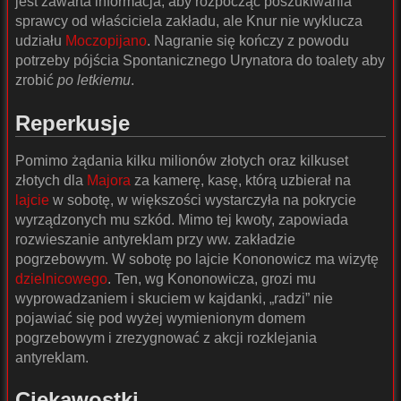
jest zawarta informacja, aby rozpocząć poszukiwania
sprawcy od właściciela zakładu, ale Knur nie wyklucza
udziału
Moczopijano
. Nagranie się kończy z powodu
potrzeby pójścia Spontanicznego Urynatora do toalety aby
zrobić
po letkiemu
.
Reperkusje
Pomimo żądania kilku milionów złotych oraz kilkuset
złotych dla
Majora
za kamerę, kasę, którą uzbierał na
lajcie
w sobotę, w większości wystarczyła na pokrycie
wyrządzonych mu szkód. Mimo tej kwoty, zapowiada
rozwieszanie antyreklam przy ww. zakładzie
pogrzebowym. W sobotę po lajcie Kononowicz ma wizytę
dzielnicowego
. Ten, wg Kononowicza, grozi mu
wyprowadzaniem i skuciem w kajdanki, „radzi” nie
pojawiać się pod wyżej wymienionym domem
pogrzebowym i zrezygnować z akcji rozklejania
antyreklam.
Ciekawostki