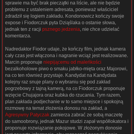
sprawie ma być brak pieczątki na liście, ale nie będzie
problemu z ustaleniem adresata, ponieważ właściciel
zdradził się logiem zakładu. Kondonowicz kończy swoje
expose i Fiodorczuk pyta Dziąślaka o ostanie słowa,
jednak ten z racji
psznego jedzenia
, nie chce udzielać
komentarza.
Nadredaktor Fiodor udaje, że kończy film, jednak kamera
cały czas jest włączona i nagranie wciąż jest realizowane.
Marcin proponuje
niepijącemu od maleńkości
bezalkoholowe piwo o smaku jabłko-mięta oraz Majorowi,
na co ten również przystaje. Kandydat na Kandydata
kolejny raz snuje plany o wybraniu się pod zakład
pogrzebowy z tajną kamerą, na co Fiodorczuk proponuje
wzięcie Chujajora oraz kubka do rzucania. Tym razem,
plan zakłada podjechanie w to samo miejsce i spokojną
rozmowę na temat złożenia donosu na zakład, a
Agresywny Patyczak
zamierza zabrać ze sobą maczetę
do samoobrony, jednak Mazur studzi zapał współlokatora i
proponuje rozwiązanie pokojowe. W złożonym donosie