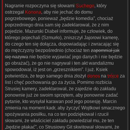
Nagranie rozpoczyna się słowami
Suchego
, który
ostrzegał
Konona
, aby nie jechać do domu
pogrzebowego, ponieważ „będzie komedia”, chociaż
poprzedniego dnia sam się zadeklarował, że z nim
pojedzie. Mazurski Diabeł informuje, że człowiek, do
którego pojechali (Szmurło), zniszczył Jajorowi kamerę,
do czego ten się dołącza, dopowiadając i zwracając się
do mężczyzny bezpośrednio (chociaż ten
zapomniał jak
się nazywa
nie będzie wyjawiać jego danych i nie będzie
go obrażać), że go nie nagrywał i ten akt wandalizmu
spowodował, iż jest on „grzesznikiem”. I już. Ksiek
potwierdza, że tego samego dnia złożył
donos
na
trójce
za
list i chęć pochowania go za życia. Pomimo rozbicia
Strusiej kamery, zadeklarował, że zajedzie do zakładu
ponownie już ze swoim sprzętem, aby ponownie zadać
pytanie, kto wysyłał karawan pod jego posesję. Marcin
zmienia na moment kadr, aby życzyć Wojtkowi smacznego
spożywania posiłku, na co ten podziękował i rzucił
słowami, że właściciel zakładu powiedział mu, że ten
„będzie płakać”, co Strusiowy Git skwitował słowami, że