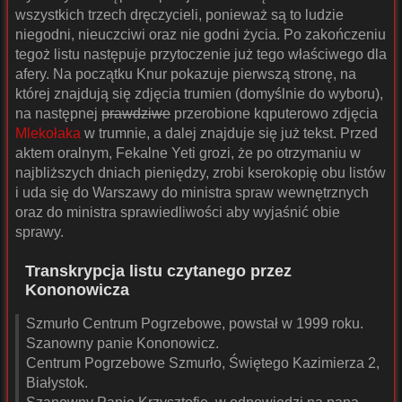
wszystkich trzech dręczycieli, ponieważ są to ludzie
niegodni, nieuczciwi oraz nie godni życia. Po zakończeniu
tegoż listu następuje przytoczenie już tego właściwego dla
afery. Na początku Knur pokazuje pierwszą stronę, na
której znajdują się zdjęcia trumien (domyślnie do wyboru),
na następnej
prawdziwe
przerobione kqputerowo zdjęcia
Mlekołaka
w trumnie, a dalej znajduje się już tekst. Przed
aktem oralnym, Fekalne Yeti grozi, że po otrzymaniu w
najbliższych dniach pieniędzy, zrobi kserokopię obu listów
i uda się do Warszawy do ministra spraw wewnętrznych
oraz do ministra sprawiedliwości aby wyjaśnić obie
sprawy.
Transkrypcja listu czytanego przez
Kononowicza
Szmurło Centrum Pogrzebowe, powstał w 1999 roku.
Szanowny panie Kononowicz.
Centrum Pogrzebowe Szmurło, Świętego Kazimierza 2,
Białystok.