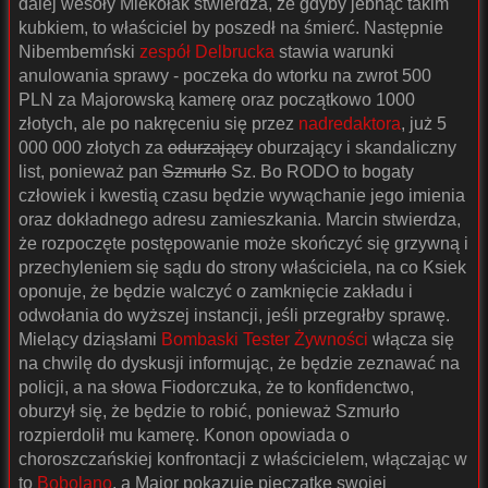
dalej wesoły Mlekołak stwierdza, że gdyby jebnąć takim
kubkiem, to właściciel by poszedł na śmierć. Następnie
Nibembemński
zespół Delbrucka
stawia warunki
anulowania sprawy - poczeka do wtorku na zwrot 500
PLN za Majorowską kamerę oraz początkowo 1000
złotych, ale po nakręceniu się przez
nadredaktora
, już 5
000 000 złotych za
odurzający
oburzający i skandaliczny
list, ponieważ pan
Szmurło
Sz. Bo RODO to bogaty
człowiek i kwestią czasu będzie wywąchanie jego imienia
oraz dokładnego adresu zamieszkania. Marcin stwierdza,
że rozpoczęte postępowanie może skończyć się grzywną i
przechyleniem się sądu do strony właściciela, na co Ksiek
oponuje, że będzie walczyć o zamknięcie zakładu i
odwołania do wyższej instancji, jeśli przegrałby sprawę.
Mielący dziąsłami
Bombaski Tester Żywności
włącza się
na chwilę do dyskusji informując, że będzie zeznawać na
policji, a na słowa Fiodorczuka, że to konfidenctwo,
oburzył się, że będzie to robić, ponieważ Szmurło
rozpierdolił mu kamerę. Konon opowiada o
choroszczańskiej konfrontacji z właścicielem, włączając w
to
Bobolano
, a Major pokazuje pieczątkę swojej