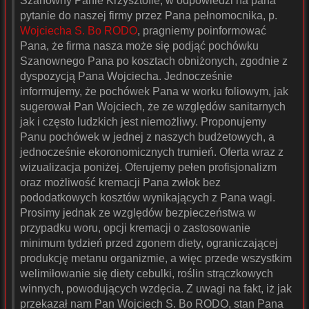
Szanowny Panie Krzysztofie, w odpowiedzi na pana
pytanie do naszej firmy przez Pana pełnomocnika, p.
Wojciecha S. Bo RODO
, pragniemy poinformować
Pana, że firma nasza może się podjąć pochówku
Szanownego Pana po kosztach obniżonych, zgodnie z
dyspozycją Pana Wojciecha. Jednocześnie
informujemy, że pochówek Pana w worku foliowym, jak
sugerował Pan Wojciech, że ze względów sanitarnych
jak i często ludzkich jest niemożliwy. Proponujemy
Panu pochówek w jednej z naszych budżetowych, a
jednocześnie ekoronomicznych trumień. Oferta wraz z
wizualizacja poniżej. Oferujemy pełen profisjonalizm
oraz możliwość kremacji Pana zwłok bez
pododatkowych kosztów wynikających z Pana wagi.
Prosimy jednak ze względów bezpieczeństwa w
przypadku woru, opcji kremacji o zastosowanie
minimum tydzień przed zgonem diety, ograniczającej
produkcję metanu organizmie, a więc przede wszystkim
welimiłowanie się diety cebulki, roślin strączkowych
winnych, powodujących wzdęcia. Z uwagi na fakt, iż jak
przekazał nam Pan Wojciech S. Bo RODO, stan Pana