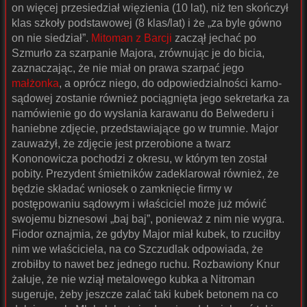
on więcej przesiedział więzienia (10 lat), niż ten skończył
klas szkoły podstawowej (8 klas/lat) i że „za byle gówno
on nie siedział”.
Mitoman z Barcji
zaczął jechać po
Szmurło za szarpanie Majora, zrównując je do bicia,
zaznaczając, że nie miał on prawa szarpać jego
małżonka
, a oprócz niego, do odpowiedzialności karno-
sądowej zostanie również pociągnięta jego sekretarka za
namówienie go do wysłania karawanu do Belwederu i
haniebne zdjęcie, przedstawiające go w trumnie. Major
zauważył, że zdjęcie jest przerobione a twarz
Kononowicza pochodzi z okresu, w którym ten został
pobity. Prezydent śmietników zadeklarował również, że
będzie składać wniosek o zamknięcie firmy w
postępowaniu sądowym i właściciel może już mówić
swojemu biznesowi „baj baj”, ponieważ z nim nie wygra.
Fiodor oznajmia, że gdyby Major miał kubek, to rzuciłby
nim we właściciela, na co Szczudlak odpowiada, że
zrobiłby to nawet bez jednego ruchu. Rozbawiony Knur
żałuje, że nie wziął metalowego kubka a Nitroman
sugeruje, żeby jeszcze zalać taki kubek betonem na co