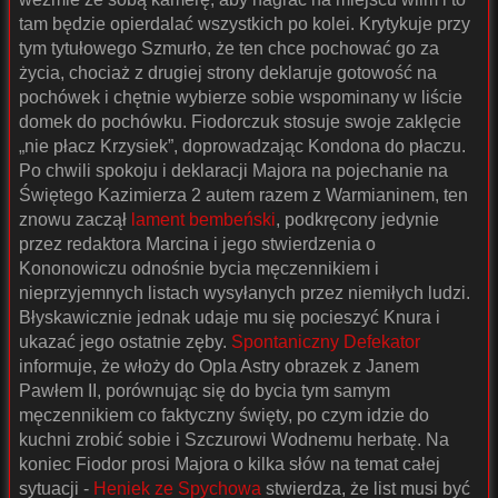
tam będzie opierdalać wszystkich po kolei. Krytykuje przy
tym tytułowego Szmurło, że ten chce pochować go za
życia, chociaż z drugiej strony deklaruje gotowość na
pochówek i chętnie wybierze sobie wspominany w liście
domek do pochówku. Fiodorczuk stosuje swoje zaklęcie
„nie płacz Krzysiek”, doprowadzając Kondona do płaczu.
Po chwili spokoju i deklaracji Majora na pojechanie na
Świętego Kazimierza 2 autem razem z Warmianinem, ten
znowu zaczął
lament bembeński
, podkręcony jedynie
przez redaktora Marcina i jego stwierdzenia o
Kononowiczu odnośnie bycia męczennikiem i
nieprzyjemnych listach wysyłanych przez niemiłych ludzi.
Błyskawicznie jednak udaje mu się pocieszyć Knura i
ukazać jego ostatnie zęby.
Spontaniczny Defekator
informuje, że włoży do Opla Astry obrazek z Janem
Pawłem II, porównując się do bycia tym samym
męczennikiem co faktyczny święty, po czym idzie do
kuchni zrobić sobie i Szczurowi Wodnemu herbatę. Na
koniec Fiodor prosi Majora o kilka słów na temat całej
sytuacji -
Heniek ze Spychowa
stwierdza, że list musi być