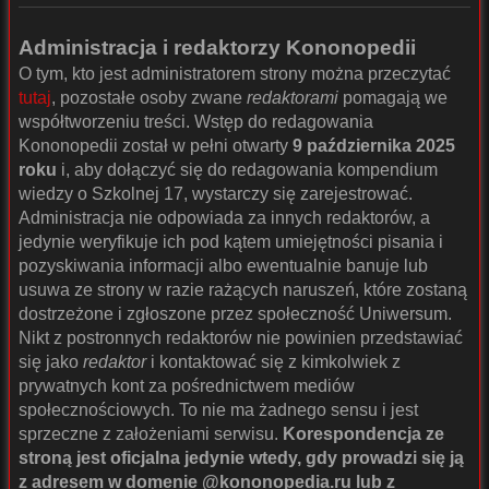
Administracja i redaktorzy Kononopedii
O tym, kto jest administratorem strony można przeczytać
tutaj
, pozostałe osoby zwane
redaktorami
pomagają we
współtworzeniu treści. Wstęp do redagowania
Kononopedii został w pełni otwarty
9 października 2025
roku
i, aby dołączyć się do redagowania kompendium
wiedzy o Szkolnej 17, wystarczy się zarejestrować.
Administracja nie odpowiada za innych redaktorów, a
jedynie weryfikuje ich pod kątem umiejętności pisania i
pozyskiwania informacji albo ewentualnie banuje lub
usuwa ze strony w razie rażących naruszeń, które zostaną
dostrzeżone i zgłoszone przez społeczność Uniwersum.
Nikt z postronnych redaktorów nie powinien przedstawiać
się jako
redaktor
i kontaktować się z kimkolwiek z
prywatnych kont za pośrednictwem mediów
społecznościowych. To nie ma żadnego sensu i jest
sprzeczne z założeniami serwisu.
Korespondencja ze
stroną jest oficjalna jedynie wtedy, gdy prowadzi się ją
z adresem w domenie @kononopedia.ru lub z