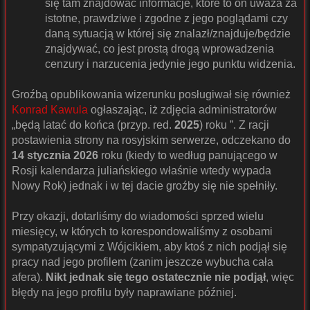
się tam znajdować informacje, które to on uważa za
istotne, prawdziwe i zgodne z jego poglądami czy
daną sytuacją w której się znalazł/znajduje/będzie
znajdywać, co jest prostą drogą wprowadzenia
cenzury i narzucenia jedynie jego punktu widzenia.
Groźbą opublikowania wizerunku posługiwał się również
Konrad Kawula
ogłaszając, iż zdjęcia administratorów
„będą latać do końca (przyp. red.
2025
) roku ”. Z racji
postawienia strony na rosyjskim serwerze, odczekano do
14 stycznia 2026
roku (kiedy to według panującego w
Rosji kalendarza juliańskiego właśnie wtedy wypada
Nowy Rok) jednak i w tej dacie groźby się nie spełniły.
Przy okazji, dotarliśmy do wiadomości sprzed wielu
miesięcy, w których to korespondowaliśmy z osobami
sympatyzującymi z Wójcikiem, aby ktoś z nich podjął się
pracy nad jego profilem (zanim jeszcze wybucha cała
afera).
Nikt jednak się tego ostatecznie nie podjął
, więc
błędy na jego profilu były naprawiane później.