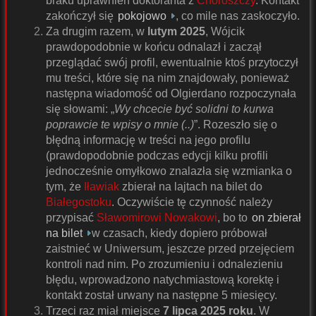
braku uprawnień doktoranta z
Choroszczy
. Kontakt
zakończył się
pokojowo
, co mile nas zaskoczyło.
Za drugim razem, w
lutym 2025
, Wójcik
prawdopodobnie w końcu odnalazł i zaczął
przeglądać swój profil, ewentualnie ktoś przytoczył
mu treści, które się na nim znajdowały, ponieważ
następna wiadomość od Olgierdano rozpoczynała
się słowami: „
Wy chcecie być solidni to kurwa
poprawcie te wpisy o mnie (..)
”. Rozeszło się o
błędną informację w treści na jego profilu
(prawdopodobnie podczas edycji kilku profili
jednocześnie omyłkowo znalazła się wzmianka o
tym, że
Iławiak
zbierał na lajtach na bilet do
Białegostoku
. Oczywiście tę czynność należy
przypisać
Sławomirowi Nowakowi
, bo to
on zbierał
na bilet
w czasach, kiedy dopiero próbował
zaistnieć w Uniwersum, jeszcze przed przejęciem
kontroli nad nim. Po zrozumieniu i odnalezieniu
błędu, wprowadzono natychmiastową korektę i
kontakt został urwany na następne 5 miesięcy.
Trzeci raz miał miejsce
7 lipca 2025 roku
. W