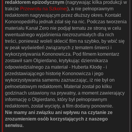
redaktorem epizodycznym
(nagrywając kilka produkcji w
trakcie
Przewrotu na Szkolnej
), a nie pełnoprawnym
redaktorem nagrywającym przez dłuższy okres. Kontakt
KononopediiRu jednak zdał się na nic. Podczas tworzenia
materiału Kanał Zero nie podjął tematu ze stroną w celu
ewentualnego wyjaśnienia niezrozumiałych dla nich
treści, ponieważ woleli sklecić film na szybko, by wbić się
w peak wyświetleń związanych z tematem śmierci i
wykorzystywania Kononowicza. Pod filmem komentarz
zostawił sam Olgierdano, krytykując dziennikarza
odpowiedzialnego za materiał - Huberta Kłodę - i
przedstawiającego historię Kononowicza i jego
wykorzystywania samemu zaznaczając, iż nie był on
pełnoetatowym redaktorem. Materiał został po kilku
godzinach ustawiony na prywatny, a moment zawierający
informację o Olgierdano, który był pełnoprawnym
redaktorem, został wycięty, a film dodany ponownie.
Nie mamy ani związku ani wpływu na czytanie ze
zrozumieniem osób korzystających z naszego
serwisu.