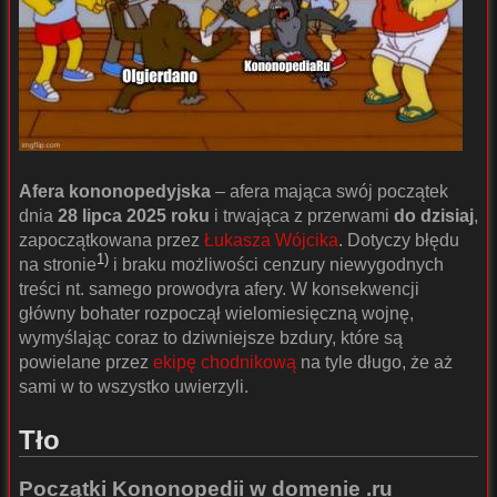
Afera kononopedyjska
– afera mająca swój początek
dnia
28 lipca 2025 roku
i trwająca z przerwami
do dzisiaj
,
zapoczątkowana przez
Łukasza Wójcika
. Dotyczy błędu
1)
na stronie
i braku możliwości cenzury niewygodnych
treści nt. samego prowodyra afery. W konsekwencji
główny bohater rozpoczął wielomiesięczną wojnę,
wymyślając coraz to dziwniejsze bzdury, które są
powielane przez
ekipę chodnikową
na tyle długo, że aż
sami w to wszystko uwierzyli.
Tło
Początki Kononopedii w domenie .ru