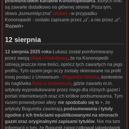
pośrednictwem kanałów KononopediaRu
, których linki
są zawarte dodatkowo na głównej stronie. Poza tym,
słowo „kumunistyczna”
celowo
- w przypadku
Kononopedii - zostało zapisane przez „u”, a nie przez „o”.
Rozwiń
12 sierpnia
12 sierpnia 2025 roku
Łukasz został poinformowany
przez swoją
ekipę chodnikową
, że na Kononopedii
istnieją jeszcze inne treści, oprócz tych zawartych na jego
profilu. Tym razem jego oczy zostały skierowane na profil
innej postaci z Uniwersum -
Bogumiła Storcha
, konkretnie
do nagłówka
Rola w Uniwersum
, gdzie zawarto m.in.
artykuły wyprodukowane przez niego dla różnych gazet i
portali internetowych oraz ich krótkie podsumowania. Tym
razem prowodyrowi afery
nie spodobało się to
, że
artykuły Bogumiła zawierają
podsumowania i tytuły
zgodne z ich treściami opublikowanymi na stronach
gazet oraz oryginalnymi zapisami tytułów
. Nie ma tam
informacji o tym, że Bogumił zapoczątkował jakiekolwiek