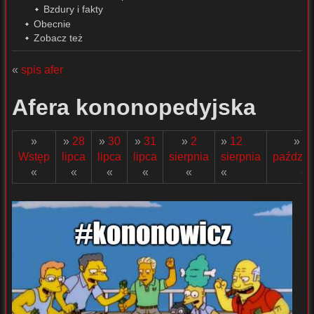
Bzdury i fakty
Obecnie
Zobacz też
«
spis afer
Afera kononopedyjska
»
»
28
»
30
»
31
»
2
»
12
»
1
Wstęp
lipca
lipca
lipca
sierpnia
sierpnia
paździe
«
«
«
«
«
«
«