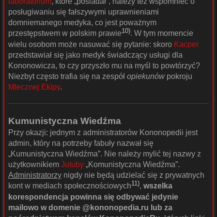
laboratorium
, które „posiadał”, należy też wspomnieć o
posługiwaniu się fałszywymi uprawnieniami
domniemanego medyka, co jest poważnym
10)
przestępstwem w polskim prawie
. W tym momencie
wielu osobom może nasuwać się pytanie: skoro
Kacper
przedstawiał się jako medyk świadczący usługi dla
Kononowicza, to czy przyszło mu na myśl to powtórzyć?
Niezbyt często trafia się na zespół
opiekunów
pokroju
Mlecznej Ekipy
.
Kumunistyczna Wiedźma
Przy okazji: jednym z administratorów Kononopedii jest
admin, który na potrzeby fabuły nazwał się
„Kumunistyczna Wiedźma”. Nie należy mylić tej nazwy z
użytkownikiem
Jutuby
„Komunistyczna Wiedźma”.
Administratorzy
nigdy nie będą udzielać się z prywatnych
11)
kont w mediach społecznościowych
,
wszelka
korespondencja powinna się odbywać jedynie
mailowo w domenie @kononopedia.ru lub za