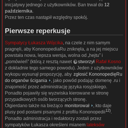
inicjatywy jednego z użytkowników. Ban trwał do
12
października
.
Przez ten czas nastąpił względny spokój.
Pierwsze reperkusje
Sympatycy
Łukasza Wójcika
, na czele z nim samym
pragnęli, aby KononopediaRu zniknęła, a na jej miejscu
powstała nowa, lepsza wersja, wolna od „hejtu” i
„pomówień” (którą z resztą nawet
stworzył
Rafał Kosno
z dokładnie tego samego powodu). Jeden z użytkowników
wykopu wysunął propozycję, aby
zgłosić KononopedięRu
do organów ścigania
, jako powód podając domenę .ru i
znajomość przez administrację języka rosyjskiego.
Ponadto pojawiły się wyzwiska kierowane w stronę
przypadkowych osób tworzących stronę.
Olgierdano także na bieżąco
monitorował
, kto daje
12)
plusy pod postami pisanymi z profilu Kononopedii
.
Ponadto administracja i redaktorzy zostali przez
sympatyków Łukasza określeni mianem
lateksów