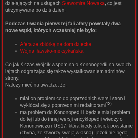
działających na usługach
Sławomira Nowaka
, co jest
utrzymywane po dziś dzień.
Podczas trwania pierwszej fali afery powstały dwa
nowe wątki, których wcześniej nie było:
Afera ze zbiórką na dom dziecka
Wojna iławsko-meksykańska
Co jakiś czas Wójcik wspomina o Kononopedii na swoich
lajtach odgrażając się także wystalkowaniem adminów
strony.
Należy mieć na uwadze, że:
miał on problem co do poprzednich wersji stron i
13)
wykłócał się z poprzednimi redaktorami
ma problem do Kononopedii i będzie miał problem
do tej lub do innej wersji encyklopedii wiedzy o
Kononowiczu i US17, która kiedykolwiek powstanie
(chyba, że stworzy swoją własną), jeżeli nie będą