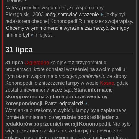
mediów
.
Należy przy tym wspomnieć, że wspomniany
Pierzgalski_2003
mógł sprawiać wrażenie
, jakby był
redaktorem obecnej KononopediiRu poprzez swoje wpisy.
Chcemy w tym momencie wyraźnie zaznaczyć, że nigdy
nim nie był
i nie jest.
31 lipca
31 lipca
Olgierdano
kolejny raz przypomniał o
problemach, które odnalazł wcześniej na swoim profilu.
Tym razem wspomina o
mocnym pomówieniu
ze strony
Kononopedii o zniszczenie lampy w wozie
Kosno
, gdzie
został uniewinniony przez sąd.
Starą informację
skorygowano na żądanie podczas wymiany
korespondencji
. Patrz:
odpowiedź
.
Wzmianka o rzekomym wybiciu lampy była zapisana w
formie domniemań, co
wyraźnie podkreślił jeden z
redaktorów poprzednich wersji Kononopedii
. Nie było
więc przez niego wskazane, że lampę na pewno zbił
Łukasz a osobnik go przypominający. Z racji zarzutów o