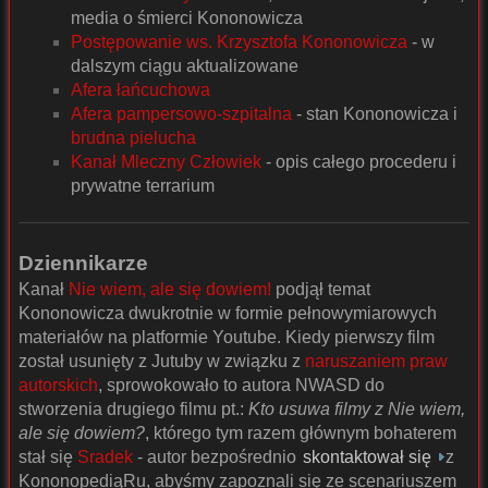
media o śmierci Kononowicza
Postępowanie ws. Krzysztofa Kononowicza
- w
dalszym ciągu aktualizowane
Afera łańcuchowa
Afera pampersowo-szpitalna
- stan Kononowicza i
brudna pielucha
Kanał Mleczny Człowiek
- opis całego procederu i
prywatne terrarium
Dziennikarze
Kanał
Nie wiem, ale się dowiem!
podjął temat
Kononowicza dwukrotnie w formie pełnowymiarowych
materiałów na platformie Youtube. Kiedy pierwszy film
został usunięty z Jutuby w związku z
naruszaniem praw
autorskich
, sprowokowało to autora NWASD do
stworzenia drugiego filmu pt.:
Kto usuwa filmy z Nie wiem,
ale się dowiem?
, którego tym razem głównym bohaterem
stał się
Sradek
- autor bezpośrednio
skontaktował się
z
KononopediąRu, abyśmy zapoznali się ze scenariuszem