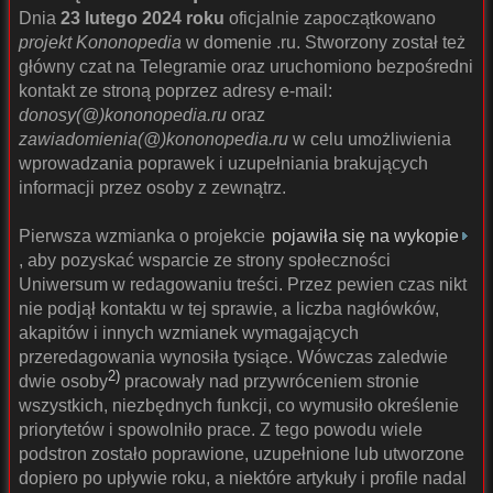
Dnia
23 lutego 2024 roku
oficjalnie zapoczątkowano
projekt Kononopedia
w domenie .ru. Stworzony został też
główny czat na Telegramie oraz uruchomiono bezpośredni
kontakt ze stroną poprzez adresy e-mail:
donosy(@)kononopedia.ru
oraz
zawiadomienia(@)kononopedia.ru
w celu umożliwienia
wprowadzania poprawek i uzupełniania brakujących
informacji przez osoby z zewnątrz.
Pierwsza wzmianka o projekcie
pojawiła się na wykopie
, aby pozyskać wsparcie ze strony społeczności
Uniwersum w redagowaniu treści. Przez pewien czas nikt
nie podjął kontaktu w tej sprawie, a liczba nagłówków,
akapitów i innych wzmianek wymagających
przeredagowania wynosiła tysiące. Wówczas zaledwie
2)
dwie osoby
pracowały nad przywróceniem stronie
wszystkich, niezbędnych funkcji, co wymusiło określenie
priorytetów i spowolniło prace. Z tego powodu wiele
podstron zostało poprawione, uzupełnione lub utworzone
dopiero po upływie roku, a niektóre artykuły i profile nadal