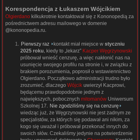
Korespondencja z Łukaszem Wójcikiem
Olgierdano
kilkukrotnie kontaktował się z Kononopedią za
pośrednictwem adresu mailowego w domenie
@kononopedia.ru.
Pierwszy raz
kontakt miał miejsce w
styczniu
2025 roku
, kiedy to „lekarz”
Kacper Węgrzynowski
próbował wnieść cenzurę, a więc nakłonić nas na
usunięcie swojego profilu na stronie i, w związku z
brakiem porozumienia, poprosił o wstawiennictwo
Olgierdano. Początkowo administracji trudno było
zrozumieć, dlaczego
Wójcik
uwierzył Kacprowi,
będącemu prawdopodobnie jednym z
największych, pobocznych
mitomanów
Uniwersum
Szkolnej 17.
Nie zgodziliśmy się na cenzurę
wiedząc już, że Węgrzynowski nie jest żadnym ze
specjalistów, za których się podawał ani nikim, za
kogo się uważał i próbował przekonać innych do
swoich słów. Czekaliśmy jedynie na potwierdzenie