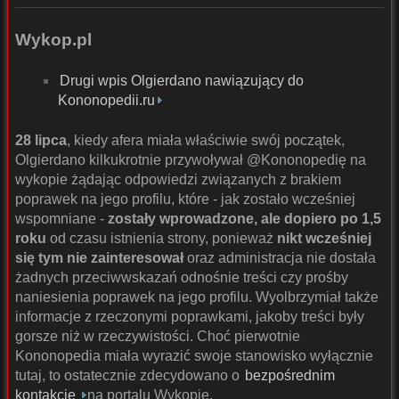
Wykop.pl
Drugi wpis Olgierdano nawiązujący do
Kononopedii.ru
28 lipca
, kiedy afera miała właściwie swój początek,
Olgierdano kilkukrotnie przywoływał @Kononopedię na
wykopie żądając odpowiedzi związanych z brakiem
poprawek na jego profilu, które - jak zostało wcześniej
wspomniane -
zostały wprowadzone, ale dopiero po 1,5
roku
od czasu istnienia strony, ponieważ
nikt wcześniej
się tym nie zainteresował
oraz administracja nie dostała
żadnych przeciwwskazań odnośnie treści czy prośby
naniesienia poprawek na jego profilu. Wyolbrzymiał także
informacje z rzeczonymi poprawkami, jakoby treści były
gorsze niż w rzeczywistości. Choć pierwotnie
Kononopedia miała wyrazić swoje stanowisko wyłącznie
tutaj, to ostatecznie zdecydowano o
bezpośrednim
kontakcie
na portalu Wykopie.