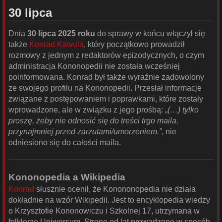
30 lipca
Dnia
30 lipca 2025 roku
do sprawy w końcu włączył się
także
Konrad Kawula
, który początkowo prowadził
rozmowy z jednym z redaktorów epizodycznych, o czym
administracja Kononopedii nie została wcześniej
poinformowana. Konrad był także wyraźnie zadowolony
ze swojego profilu na Kononopedii. Przesłał informacje
związane z postępowaniem i poprawkami, które zostały
wprowadzone, ale w związku z jego prośbą: „
(…) tylko
proszę, żeby nie odnosić się do treści trgo maila,
przynajmniej przed zarzutami/umorzeniem.”
, nie
odniesiono się do całości maila.
Kononopedia a Wikipedia
Konrad
słusznie ocenił, że Konononopedia nie działa
dokładnie na wzór Wikipedii. Jest to encyklopedia wiedzy
o Krzysztofie Kononowiczu i Szkolnej 17, utrzymana w
folklorze Uniwersum. Stronę od lat prowadzono w sposób