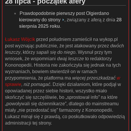
28 lipca - początek afery
Prawdopodobnie pierwszy post Olgierdano
kierowany do strony
, związany z aferą z dnia
28
sierpnia 2025 roku
.
Łukasz Wójcik
przed południem zamieścił na wykop.pl
post wyznając publicznie, że jest atakowany przez
dwóch
leszczy
, którzy
sapali się do niego
. Wysnuł przy tym
wniosek, że wspomniani
dwaj leszcze
to redaktorzy
Kononopedii. Historia nie zakończyła się jednak na tych
wyznaniach, bowiem stwierdził on w ramach
przypomnienia, że platforma ma
więcej przeszkadzać
w
sprawie
, niż pomagać
. Dzięki działaniom, które podjął w
opowiadanej przez siebie historii, wszystko miało
skończyć się szczęśliwie, bo „sprostował info” na które
„powoływali się dziennikarze”, dlatego do mainstreamu
miały „nie przedostać się” farmazony z Kononopedii.
Łukasz minął się z prawdą, co poskutkowało odpowiedzią
administracji tej strony.