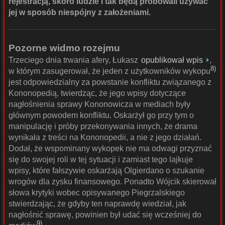
rejestracją, skoro ludzie i tak będą próbowali używać
jej w sposób niespójny z założeniami.
Pozorne widmo rozejmu
Trzeciego dnia trwania afery, Łukasz
opublikował wpis
,
8)
w którym zasugerował, że jeden z użytkowników wykopu
jest odpowiedzialny za powstanie konfliktu związanego z
Kononopedią, twierdząc, że jego wpisy dotyczące
nagłośnienia sprawy Kononowicza w mediach były
głównym powodem konfliktu. Oskarżył go przy tym o
manipulację i próby przekonywania innych, że drama
wynikała z treści na Kononopedii, a nie z jego działań.
Dodał, że wspominany wykopek nie ma odwagi przyznać
się do swojej roli w tej sytuacji i zamiast tego lajkuje
wpisy, które fałszywie oskarżają Olgierdano o szukanie
wrogów dla zysku finansowego. Ponadto Wójcik skierował
słowa krytyki wobec opisywanego Piegrzalskiego
stwierdzając, że gdyby ten naprawdę wiedział, jak
nagłośnić sprawę, powinien był udać się wcześniej do
9)