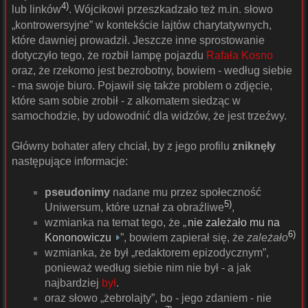
4)
lub linków
. Wójcikowi przeszkadzało też m.in. słowo
„kontrowersyjne” w kontekście lajtów charytatywnych,
które dawniej prowadził. Jeszcze inne sprostowanie
dotyczyło tego, że rozbił lampę pojazdu
Rafała Kosno
oraz, że rzekomo jest bezrobotny, bowiem - według siebie
- ma swoje biuro. Pojawił się także problem o zdjęcie,
które sam sobie zrobił - z alkomatem siedząc w
samochodzie, by udowodnić dla widzów, że jest trzeźwy.
Główny bohater afery chciał, by z jego profilu
zniknęły
następujące informacje:
pseudonimy
nadane mu przez społeczność
5)
Uniwersum, które uznał za obraźliwe
,
wzmianka na temat tego, że „
nie zależało mu na
6)
Kononowiczu
”, bowiem zapierał się, że
zależało
wzmianka, że był „redaktorem epizodycznym”,
ponieważ według siebie nim nie był - a jak
najbardziej
był
.
oraz słowo „żebrolajty”, bo - jego zdaniem - nie