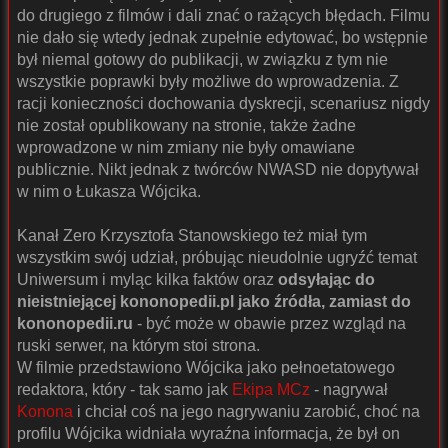
do drugiego z filmów i dali znać o rażących błędach. Filmu
nie dało się wtedy jednak zupełnie edytować, bo wstępnie
był niemal gotowy do publikacji, w związku z tym nie
wszystkie poprawki były możliwe do wprowadzenia. Z
racji konieczności dochowania dyskrecji, scenariusz nigdy
nie został opublikowany na stronie, także żadne
wprowadzone w nim zmiany nie były omawiane
publicznie. Nikt jednak z twórców NWASD nie dopytywał
w nim o Łukasza Wójcika.
Kanał Zero Krzysztofa Stanowskiego też miał tym
wszystkim swój udział, próbując nieudolnie ugryźć temat
Uniwersum i myląc kilka faktów oraz
odsyłając do
nieistniejącej kononopedii.pl jako źródła, zamiast do
kononopedii.ru
- być może w obawie przez wzgląd na
ruski serwer, na którym stoi strona.
W filmie przedstawiono Wójcika jako pełnoetatowego
redaktora, który - tak samo jak
Ekipa MCz
- nagrywał
Konona
i chciał coś na jego nagrywaniu zarobić, choć na
profilu Wójcika widniała wyraźna informacja, że był on