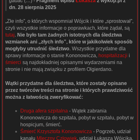
gadać
(…) -
Fragment wpisu
Łukasza
z wykop.pl z
dn. 28 sierpnia 2025
„Złe info”, o których wspomniał Wójcik i które „sprostował”,
czyli wszystkie informacje o poprawkach, które żądał, są
tutaj
.
Nie było tam żadnych istotnych dla śledztwa
wzmianek ani „złych info”, które w jakikolwiek sposób
mogłyby utrudnić śledztwo
. Wszystkie przydatne dla
sprawy informacje o stanie Kononowicza,
hospitalizacji
i
śmierci
są najdokładniej opisanymi wydarzeniami na
stronie i nie mają związku z profilem Olgierdano.
Wątki przydatne dla śledztwa, które zostały opisane
przez twórców treści na stronie i których prawdziwość
można z łatwością zweryfikować:
Druga afera szpitalna
- Wątek zabrania
Kononowicza do szpitala, pobyt w szpitalu, pobyt w
hospicjum, śmierć.
Śmierć Krzysztofa Kononowicza
- Pogrzeb, udział
kanału
Mleczny Człowiek
, udział Łukasza Wójcika,