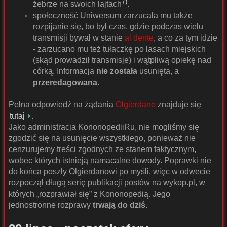
7)
żebrze na swoich lajtach
.
społeczność Uniwersum zarzucała mu także
rozpijanie się, bo był czas, gdzie podczas wielu
transmisji bywał w stanie
al dente
, a co za tym idzie
- zarzucano mu też tułaczkę po lasach miejskich
(skąd prowadził transmisje) i wątpliwą opiekę nad
córką. Informacja
nie została
usunięta, a
przeredagowana
.
Pełna odpowiedź na żądania
Olgierdano
znajduje się
tutaj
.
Jako administracja KononopediiRu, nie mogliśmy się
zgodzić się na usunięcie wszystkiego, ponieważ nie
cenzurujemy treści zgodnych ze stanem faktycznym,
wobec których istnieją namacalne dowody. Poprawki nie
do końca poszły Olgierdanowi po myśli, więc w odwecie
rozpoczął długą serię publikacji postów na wykop.pl, w
których „rozprawiał się” z Kononopedią. Jego
jednostronne rozprawy
trwają do dziś
.