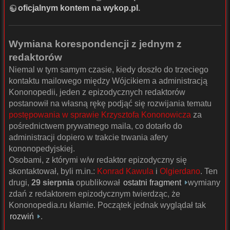
oficjalnym kontem na wykop.pl
.
Wymiana korespondencji z jednym z
redaktorów
Niemal w tym samym czasie, kiedy doszło do trzeciego
kontaktu mailowego między Wójcikiem a administracją
Kononopedii, jeden z epizodycznych redaktorów
postanowił na własną rękę podjąć się rozwijania tematu
postępowania w sprawie Krzysztofa Kononowicza
za
pośrednictwem prywatnego maila, co dotarło do
administracji dopiero w trakcie trwania afery
kononopedyjskiej.
Osobami, z którymi w/w redaktor epizodyczny się
skontaktował, byli m.in.:
Konrad Kawula
i
Olgierdano
. Ten
drugi,
29 sierpnia
opublikował
ostatni fragment
wymiany
zdań z redaktorem epizodycznym twierdząc, że
Kononopedia.ru kłamie. Początek jednak wyglądał tak
rozwiń
.