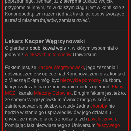
poprzedniego. Jednak już
2 sierpnia
Łukasz Wójcik
przypomniał innym, że w dalszym ciągu jest w konflikcie z
Kononopedią, tym razem jednak traktując osoby tworzące
tu treści mianem
frajerów
, zamiast
dzieci
.
Lekarz Kacper Węgrzynowski
Olgierdano
opublikował wpis
, w którym wspomniał o
jednym z
większych mitomanów
Uniwersum.
Faktem jest, że
Kacper Węgrzynowski
, jego zeznania i
doświadczenie w opiece nad Kononowiczem oraz kontakt
z Mleczną Ekipą mógł być
niezwykle pomocny
służbom,
którym zależało na rozpracowaniu modus operandi
Ekipy
MCZ
i kanału
Mleczny Człowiek
. Drugim faktem jest też to,
że samym Węgrzynowskim również mogą w końcu
zainteresować się służby, a wtedy żadna
choroba
nie
będzie w stanie go usprawiedliwić w jego działaniu -
chyba, że mowa o jakiejś z rodzaju tych
psychicznych
.
Pomijając fakt niezwiązanego z Uniwersum
fałszywego