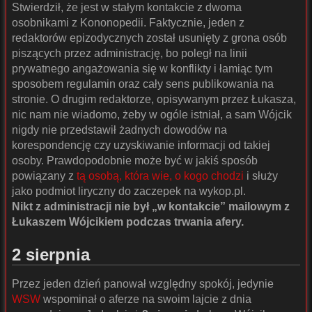
Stwierdził, że jest w stałym kontakcie z dwoma
osobnikami z Kononopedii. Faktycznie, jeden z
redaktorów epizodycznych został usunięty z grona osób
piszących przez administrację, bo poległ na linii
prywatnego angażowania się w konflikty i łamiąc tym
sposobem regulamin oraz cały sens publikowania na
stronie. O drugim redaktorze, opisywanym przez Łukasza,
nic nam nie wiadomo, żeby w ogóle istniał, a sam Wójcik
nigdy nie przedstawił żadnych dowodów na
korespondencję czy uzyskiwanie informacji od takiej
osoby. Prawdopodobnie może być w jakiś sposób
powiązany z
tą osobą, która wie, o kogo chodzi
i służy
jako podmiot liryczny do zaczepek na wykop.pl.
Nikt z administracji nie był „w kontakcie” mailowym z
Łukaszem Wójcikiem podczas trwania afery.
2 sierpnia
Przez jeden dzień panował względny spokój, jedynie
WSW
wspominał o aferze na swoim lajcie z dnia