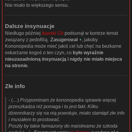
Nie miało to większego sensu.
Dalsze insynuacje
Niedługo później
Iławski Git
podsunął w kontrze temat
związany z pedofilią.
Zasugerował
, jakoby
Kononopedia może mieć jakiś cel lub chęć na bezkarne
oskarżanie kogoś o ten czyn, co
było wyraźnie
nieuzasadnioną insynuacją i nigdy nie miało miejsca
na stronie.
Złe info
- (…)
Przypominam że kononopedia sprawie więcej
przeszkadza niż pomaga i to jest fakt. Kilku
dziennikarzy się na nią powołuje, miało stamtąd złe info
i musiałem to prostować.
Poszły by takie farmazony do maistreamu że szkoda