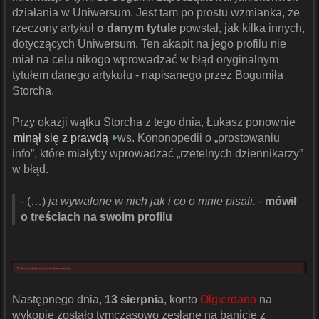
działania w Uniwersum. Jest tam po prostu wzmianka, że
rzeczony artykuł
o danym tytule
powstał, jak kilka innych,
dotyczących Uniwersum. Ten akapit na jego profilu nie
miał na celu nikogo wprowadzać w błąd oryginalnym
tytułem danego artykułu - napisanego przez Bogumiła
Storcha.
Przy okazji wątku Storcha z tego dnia, Łukasz ponownie
minął się z prawdą
ws. Kononopedii o „prostowaniu
info”, które miałyby wprowadzać „rzetelnych dziennikarzy”
w błąd.
- (…)
ja wywalone w nich jak i co o mnie pisali.
-
mówił
o treściach na swoim profilu
Następnego dnia,
13 sierpnia
, konto
Olgierdano
na
wykopie zostało tymczasowo zesłane na banicję z