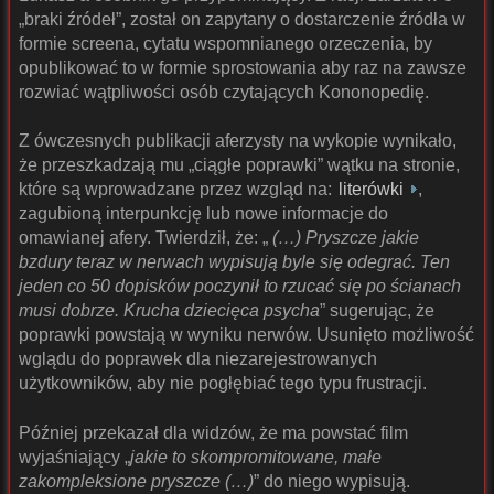
„braki źródeł”, został on zapytany o dostarczenie źródła w
formie screena, cytatu wspomnianego orzeczenia, by
opublikować to w formie sprostowania aby raz na zawsze
rozwiać wątpliwości osób czytających Kononopedię.
Z ówczesnych publikacji aferzysty na wykopie wynikało,
że przeszkadzają mu „ciągłe poprawki” wątku na stronie,
które są wprowadzane przez wzgląd na:
literówki
,
zagubioną interpunkcję lub nowe informacje do
omawianej afery. Twierdził, że: „
(…) Pryszcze jakie
bzdury teraz w nerwach wypisują byle się odegrać. Ten
jeden co 50 dopisków poczynił to rzucać się po ścianach
musi dobrze. Krucha dziecięca psycha
” sugerując, że
poprawki powstają w wyniku nerwów. Usunięto możliwość
wglądu do poprawek dla niezarejestrowanych
użytkowników, aby nie pogłębiać tego typu frustracji.
Później przekazał dla widzów, że ma powstać film
wyjaśniający „
jakie to skompromitowane, małe
zakompleksione pryszcze (…)
” do niego wypisują.