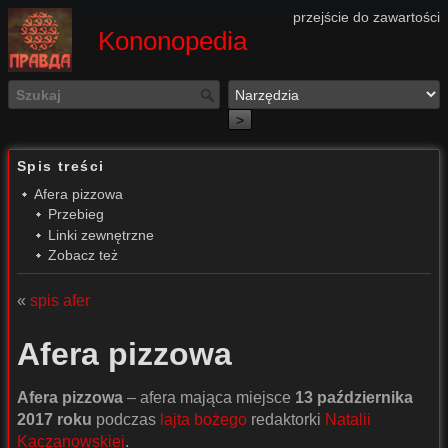
przejście do zawartości
Kononopedia
>
Spis treści
Afera pizzowa
Przebieg
Linki zewnętrzne
Zobacz też
«
spis afer
Afera pizzowa
Afera pizzowa
– afera mająca miejsce
13 października
2017 roku
podczas
lajta bożego
redaktorki
Natalii
Kaczanowskiej
.