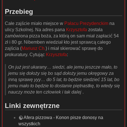
Przebieg
Całe zajście miało miejsce w
Pałacu Prezydenckim
na
ulicy Szkolnej. Na adres pana
Krzysztofa
została
zamówiona pizza boża, za którą on sam miał zapłacić 54
zł i 80 gr. Nibemben wiedział kto jest sprawcą całego
zajścia (
Mariusz Ch.
) i miał skierować sprawę do
prokuratury. Cytując
Krzysztofa
:
On już jest ukarany… siedzi, ale jemu jeszcze mało, to
jemu się dołoży się bo sąd dołoży jemu okręgowy za
inną sprawę yyy… do 5 lat, to będzie siedzieć 15 lat, bo
jemu mało to będzie to dostanie piętnastkę, to wtedy się
nauczy może ten człowiek i tak dalej
.
Linki zewnętrzne
Afera pizzowa - Konon pisze donosy na
wszystkich