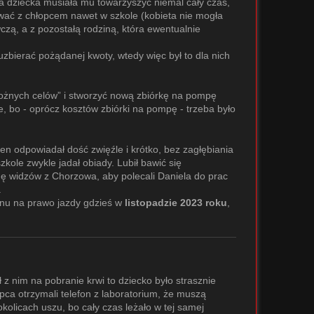
ka dziecka musiała mu towarzyszyć niemal cały czas,
ywać z chłopcem nawet w szkole (kobieta nie mogła
zą, a z pozostałą rodziną, która ewentualnie
uzbierać pożądanej kwoty, wtedy więc był to dla nich
ożnych celów” i stworzyć nową zbiórkę na pompę
, bo - oprócz kosztów zbiórki na pompę - trzeba było
ten odpowiadał dość zwięźle i krótko, bez zagłębiania
zkole zwykle jadał obiady. Lubił bawić się
onę widzów z Chorzowa, aby polecali Daniela do prac
.
minu na prawo jazdy gdzieś w
listopadzie 2023 roku
,
ł z nim na pobranie krwi to dziecko było strasznie
pca otrzymali telefon z laboratorium, że muszą
kolicach uszu, bo cały czas leżało w tej samej