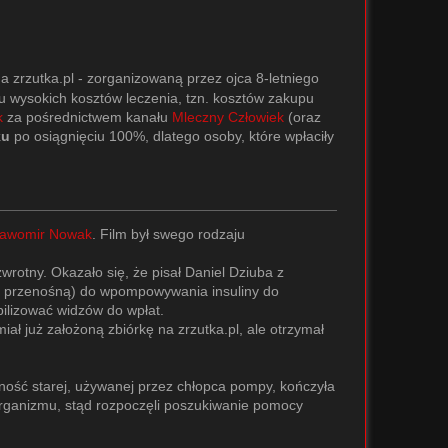
a zrzutka.pl - zorganizowaną przez ojca 8-letniego
du wysokich kosztów leczenia, tzn. kosztów zakupu
k
za pośrednictwem kanału
Mleczny Człowiek
(oraz
ku
po osiągnięciu 100%, dlatego osoby, które wpłaciły
ławomir Nowak
. Film był swego rodzaju
wrotny. Okazało się, że pisał Daniel Dziuba z
ą przenośną) do wpompowywania insuliny do
ilizować widzów do wpłat.
ał już założoną zbiórkę na zrzutka.pl, ale otrzymał
ność starej, używanej przez chłopca pompy, kończyła
 organizmu, stąd rozpoczęli poszukiwanie pomocy