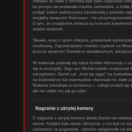
chłopiec do walki z chorobą było tylko częściowo re
bo pompa nie podawała insuliny samoistnie, a miała 
podjąć zatem żadnej pracy zarobkowej z powodu zajm
mogłaby wesprzeć finansowo - nie utrzymują kontakt
O tym, że urządzenie zmierza ku końcowi żywotności ro
ostatni dzwonek.
Sławek, wraz z ojcem chłopca, postanowili wykorzys
insulinową. Zapowiedziano również czytanie na filma
jeszcze wesprzeć Daniela w nieopłaconych, bieżącyc
W materiale pojawiły się także krótkie informacje o c
się w szczegóły. Jego syn Michał zwykle uczęszczał do
narzędziami. Daniel cyt. „imał się zajęć” na budowl
na budowlance lub ewentualnie ofiarowali mu stałe 
Rodzina mieszkała w kamienicy i - odkąd urodził się
ale nie udało mu się go zdać.
Nagranie z ukrytej kamery
Z nagrania z ukrytej kamery (kiedy Daniel nie wiedział
senne. Kolejka była wtedy olbrzymia, a oni byli na s
zadzwonić na pogotowie - dziecko wylądowało na inten