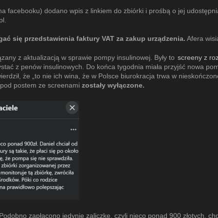
na facebooku) dodano wpis z linkiem do zbiórki i prośbą o jej udostępn
pl.
ać się przedstawienia faktury VAT za zakup urządzenia.
Afera wisi
ązany z aktualizacją w sprawie pompy insulinowej. Były to
screeny z r
stać z penów insulinowych. Do końca tygodnia miała przyjść nowa pompa 
Stwierdził, że „to nie ich wina, że w Polsce biurokracja trwa w nieskońc
e pod postem ze screenami
zostały wyłączone.
Podobno zapłacono jedynie zaliczkę, czyli nieco ponad 900 złotych, cho