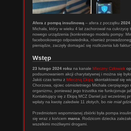
Afera z pompą insulinową
– afera z początku
2024
Michała, który w wieku 4 lat zachorował na cukrzycę 
nowego urządzenia (konkretnego modelu pompy: Min
facebookowego odpowiednika, również prowadzoneg
pieniądze, zaczęły domagać się rozliczenia lub faktu
Wstęp
23 lutego 2024 roku
na kanale
Mleczny Człowiek
op
podsumowaniem akcji charytatywnej i można się było 
Jakiś czas temu z
Mleczną Ekipą
skontaktował się wid
Chorzowa, ojciec ośmioletniego Michała cierpiąceg
organizmu, ponieważ jego trzustka nie funkcjonuje j
Kontaktujący się z Ekipą MCZ Daniel już wcześniej pr
wpłaty na kwotę zaledwie 11 złotych, bo
nie miał gdz
Przedmiotem wspomnianej zbiórki była pompa insulin
się wraz z końcem
marca
. Rodzicom dziecka zależał
wszelkimi możliwymi drogami.