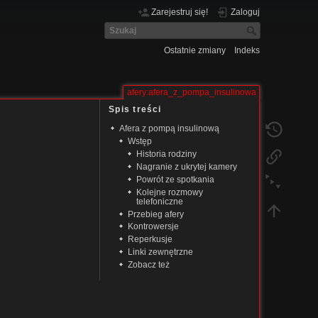
Zarejestruj się!
Zaloguj
Ostatnie zmiany
Indeks
afery:afera_z_pompa_insulinowa
Spis treści
Afera z pompą insulinową
Wstęp
Historia rodziny
Nagranie z ukrytej kamery
Powrót ze spotkania
Kolejne rozmowy
telefoniczne
Przebieg afery
Kontrowersje
Reperkusje
Linki zewnętrzne
Zobacz też