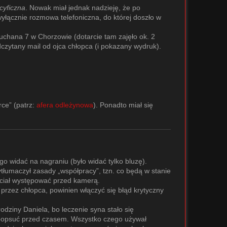
cyficzna
. Nowak miał jednak nadzieję, że po
wyłącznie rozmowa telefoniczna, do której doszło w
ruchana 7 w Chorzowie (dotarcie tam zajęło ok. 2
zytany mail od ojca chłopca (i pokazany wydruk).
rce” (patrz:
afera odleżynowa
). Ponadto miał się
go widać na nagraniu (było widać tylko bluzę).
tłumaczył zasady „współpracy”, tzn. co będą w stanie
 chciał występować przed kamerą.
rzez chłopca, powinien włączyć się błąd krytyczny
odziny Daniela, bo leczenie syna stało się
ię popsuć przed czasem. Wszystko czego używał