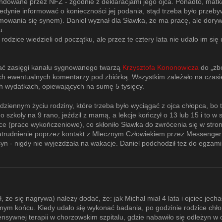
fundowane przez NFZ - zgodnie z deklaracjami jego ojca. Ponadto, mat
jedynie informować o konieczności jej podania, stąd trzeba było przeb
owania się synem). Daniel wyznał dla Sławka, że ma pracę, ale dorywc
u.
dzice wiedzieli od początku, ale przez te cztery lata nie udało im się 
tać zasięgi kanału sygnowanego twarzą
Krzysztofa Kononowicza
do „zb
ch ewentualnych komentarzy pod zbiórką. Wszystkim zależało na czasie
h wydatkach, opiewających na sumę 5 tysięcy.
odziennym życiu rodziny, które trzeba było wyciągać z ojca chłopca, bo 
 szkoły na 9 rano, jeździł z mamą, a lekcje kończył o 13 lub 15 i to w s
ance (prace wykończeniowe), co skłoniło Sławka do zwrócenia się w str
zatrudnienie poprzez kontakt z Mlecznym Człowiekiem przez Messenger
 syn - nigdy nie wyjeżdżała na wakacje. Daniel podchodził też do egza
, że się nagrywa) należy dodać, że: jak Michał miał 4 lata i ojciec jecha
amym końcu. Kiedy udało się wykonać badania, po godzinie rodzice chło
sywnej terapii w chorzowskim szpitalu, gdzie nabawiło się odleżyn w o