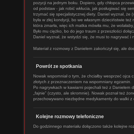
pozycji na jednym boku. Dopiero, gdy chłopca przewi
od podstaw - jak robić wkłucia, jak posługiwać się sen
trzymać się specjalistycznej diety. Daniel wyznał, że
była w złej kondycji, bo we własnym dzieciństwie też n
która zmarła, więc ich matka mówiła mu, że wolałaby,
Było mu ciężko, bo do jego traum z przeszłości dołąc
Daniel wyznał, że wstydzi się, że musi to nagrywać i ni
Materiał z rozmowy z Danielem zakończył się, ale do
Powrót ze spotkania
Nowak wspomniał o tym, że chciałby wesprzeć ojca c
złotych z przeznaczeniem na wspomniany egzamin.
Po nagrywkach w kawiarni pojechali też z Danielem d
„fajnie” (czysto, ale skromnie). Nowak poznał też ż
przechowywano niezbędne medykamenty do walki z 
Kolejne rozmowy telefoniczne
Do godzinnego materiału dołączono także kolejne roz