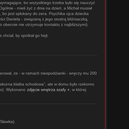
 wymagające, bo wszystkiego trzeba było się nauczyć
Ogólnie - mieli żyć z dnia na dzień, a Michał musiał
, bo jest spłukany do zera. Psychika ojca dziecka
ści Daniela - związaną z jego siostrą bliźniaczką,
o obecnie nie utrzymuje kontaktu z najbliższymi).
 chciał, by spotkał go hejt.
arował, że - w ramach niespodzianki - wręczy mu 200
obskurna klatka schodowa”, ale w domu było rzekomo
ego). Wykonano
zdjęcie wnętrza szafy
, w której
 Sławka).