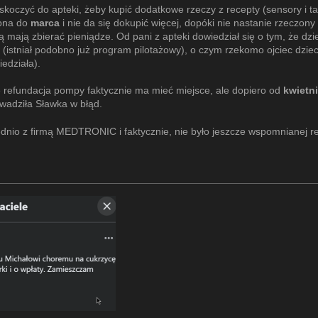
 skoczyć do apteki, żeby kupić dodatkowe rzeczy z recepty (sensory i t
iona do
marca
i nie da się dokupić więcej, dopóki nie nastanie rzeczony
mają zbierać pieniądze. Od pani z apteki dowiedział się o tym, że dzie
niał podobno już program pilotażowy), o czym rzekomo ojciec dzieck
edziała).
 refundacja pompy faktycznie ma mieć miejsce, ale dopiero od
kwietn
wadziła Sławka w błąd.
nio z firmą MEDTRONIC i faktycznie, nie było jeszcze wspomnianej re