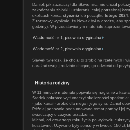
Daniel, jak zaznaczył dla Sławomira, nie chciał pokaz
zakończeniu zbiórki i uzbieraniu całej potrzebnej kw
okolicach końca
stycznia
lub początku
lutego 2024
.
Z rozmowy wynikało, że Nowak był w drodze, aby spotk
godziny). W przedstawionym materiale zaprezentowan
Wiadomość nr 1, pisownia oryginalna
Wiadomość nr 2, pisownia oryginalna
Sławek twierdził, że chciał to zrobić na rzetelnych i
narażać swojej rodzinie chcącej go odwieść od przyłąc
Historia rodziny
W 11 minucie materiału pojawiło się nagranie z kawiar
Sradek pokrótce wytłumaczył okoliczności spotkania:
- jako kanał - zrobić dla niego i jego syna. Daniel o
Później ponownie podsumowano temat pompy i jej żyw
świadczący o zużyciu urządzenia.
Michał, od czwartego roku życia po wykryciu cukrzycy
kosztowne. Używane były sensory w kwocie 150 zł, któ