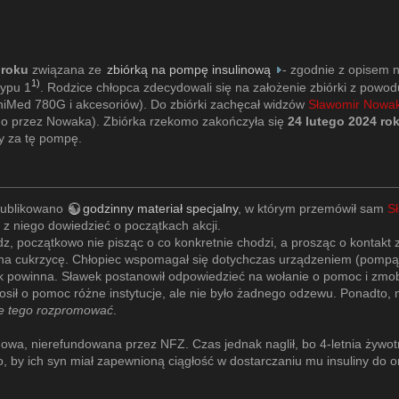
 roku
związana ze
zbiórką na pompę insulinową
- zgodnie z opisem n
1)
typu 1
. Rodzice chłopca zdecydowali się na założenie zbiórki z powo
iMed 780G i akcesoriów). Do zbiórki zachęcał widzów
Sławomir Nowa
o przez Nowaka). Zbiórka rzekomo zakończyła się
24 lutego 2024 ro
ry za tę pompę.
ublikowano
godzinny materiał specjalny
, w którym przemówił sam
S
z niego dowiedzieć o początkach akcji.
z, początkowo nie pisząc o co konkretnie chodzi, a prosząc o kontakt z
o na cukrzycę. Chłopiec wspomagał się dotychczas urządzeniem (pomp
ak powinna. Sławek postanowił odpowiedzieć na wołanie o pomoc i zmob
osił o pomoc różne instytucje, ale nie było żadnego odzewu. Ponadto, mi
ie tego rozpromować
.
owa, nierefundowana przez NFZ. Czas jednak naglił, bo 4-letnia żywot
o, by ich syn miał zapewnioną ciągłość w dostarczaniu mu insuliny do