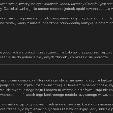
ywać swojej twarzy, bo cyt.:
widownia kanału Mleczny Człowiek jest spe
oty, Daniel ujawni się. Na tamten moment jednak opublikowana została 
ać się z chłopcem i jego rodzicami, umówili się przy szpitalu na ul. T
e zostały kadry z miasta, opatrzone odpowiednią muzyką, a potem odc
 wiarygodnych warunkach, „żeby znowu nie było jak przy poprzedniej zbió
zania się do potencjalnie „lewych zbiórek”, co okazało się prorocze.
ni z ojcem ośmiolatka, który od razu chciał się upewnić czy nie będzie 
 podjechał pod szpital, rozmawiał chwilę z Danielem w samochodzie, wy
bawiał się ewentualnego hejtu i bardzo to wszystko przeżywał, stąd nie
otności - po 4 latach tego konkretnego modelu, używanego wówczas p
, musiał zacząć przyjmować insulinę - wzrosły więc koszta utrzymania r
re trzeba było wymieniać co tydzień i zestaw infuzyjny, który lubił s