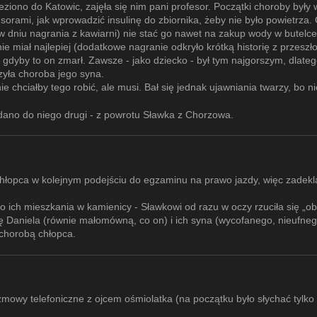
eziono do Katowic, zajęła się nim pani profesor. Początki choroby były
sorami, jak wprowadzić insulinę do zbiornika, żeby nie było powietrza. 
 (w dniu nagrania z kawiarni) nie stać go nawet na zakup wody w butelce
ie miał najlepiej (dodatkowe nagranie odkryło krótką historię z przeszło
 gdyby to on zmarł. Zawsze - jako dziecko - był tym najgorszym, dlateg
zyła choroba jego syna.
e chciałby tego robić, ale musi. Bał się jednak ujawniania twarzy, bo nie
dano do niego drugi - z powrotu Sławka z Chorzowa.
hłopca w kolejnym podejściu do egzaminu na prawo jazdy, więc zadekl
o ich mieszkania w kamienicy - Sławkowi od razu w oczy rzuciła się „
onę Daniela (równie małomówną, co on) i ich syna (wycofanego, nieufn
chorobą chłopca.
mowy telefoniczne z ojcem ośmiolatka (na początku było słychać tylko