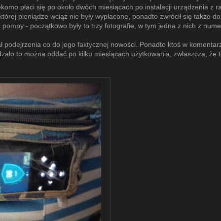
komo płaci się po około dwóch miesiącach po instalacji urządzenia z racj
 której pieniądze wciąż nie były wypłacone, ponadto zwrócił się także d
 pompy - początkowo były to trzy fotografie, w tym jedna z nich z nume
podejrzenia co do jego faktycznej nowości. Ponadto ktoś w komentarzu
dzało to można oddać po kilku miesiącach użytkowania, zwłaszcza, że to