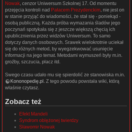
Nowak
, cenzor Uniwersum Szkolnej 17. Od momentu
przejęcia kontroli nad
Pałacem Prezydenckim
, nie jest on
w stanie przyjąć do wiadomości, że stał się - poniekąd -
osobą publiczną. Każda próba wymazania śladów jego
poczynań spotykała się z jeszcze większą chęcią ich
upublicznienia przez widzów Uniwersum. To samo
dotyczy danych osobowych. Srawek wielokrotnie uciekał
się do różnych metod, by wyegzekwować usunięcie
informacji na jego temat. Metodami wymuszeń były m.in.
groźby, szczucia, płacz itd.
Swego czasu udało mu się spierdolić ze stanowiska m.in.
Kononopedię.pl
. Z tego powodu powstała wiki, którą
właśnie czytasz.
Zobacz też
Efekt Mandeli
Syndrom oblężonej twierdzy
Sławomir Nowak