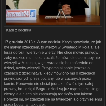
Kadr z odcinka
17 grudnia 2013 r.
W tym odcinku Krzyś opowiada, że jak
był małym dzieckiem, to wierzył w Świętego Mikołaja, ale
teraz dorósł i wierzy-nie wierzy. Nie chce mówić prawdy,
żeby rodzice mu nie zarzucali, że mówi dzieciom, aby nie
wierzyli w Mikołaja, więc zwraca się bezpośrednio do
dzieci, ażeby wierzyli. Przypomniał sobie jeszcze o
czasach z dzieciństwa, kiedy mówiono mu o dzieciach
przynoszonych przez bociany lub wrzucanych przez
komin. Ponownie nie chciał jednak mówić o tym całej
prawdy, bo - dzięki Bogu - dzieci są już mądrzejsze i to go
cieszy, ale niech nie zasmucają rodziców tym faktem.
Poradził im, by zgadzali się na twierdzenia o przyniesieniu
przez bociana i tak dalej.