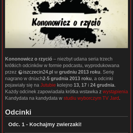
Kononowicz o rzyció
– niezbyt udana seria trzech
krótkich odcinków w formie podcastu, wyprodukowana
przez
iszczecin24.pl
w
grudniu 2013 roku
. Serię
nagrano w dniach
2-5 grudnia 2013 roku
, a odcinki
pojawiały się na
Jutubie
kolejno
13, 17
i
24 grudnia
.
Każdy odcinek zapowiadała krótka wstawka z
wystąpienia
Kandydata na kandydata w
studiu wyborczym TV Jard
.
Odcinki
Odc. 1 - Kochajmy zwierzaki!