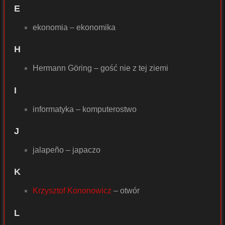
E
ekonomia – ekonomika
H
Hermann Göring – gość nie z tej ziemi
I
informatyka – komputerostwo
J
jalapeño – japaczo
K
Krzysztof Kononowicz
– otwór
L