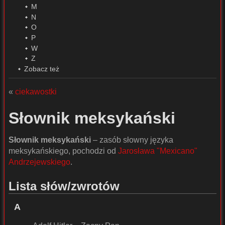
M
N
O
P
W
Z
Zobacz też
«
ciekawostki
Słownik meksykański
Słownik meksykański
– zasób słowny języka
meksykańskiego, pochodzi od
Jarosława "Mexicano"
Andrzejewskiego
.
Lista słów/zwrotów
A