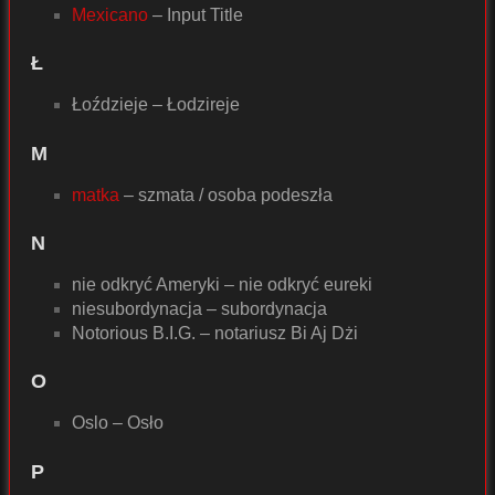
Mexicano
– Input Title
Ł
Łoździeje – Łodzireje
M
matka
– szmata / osoba podeszła
N
nie odkryć Ameryki – nie odkryć eureki
niesubordynacja – subordynacja
Notorious B.I.G. – notariusz Bi Aj Dżi
O
Oslo – Osło
P