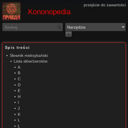
przejście do zawartości
Kononopedia
>
Spis treści
Słownik meksykański
Lista słów/zwrotów
A
B
C
D
E
H
I
J
K
L
Ł