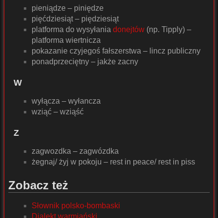
pieniądze – piniędze
pięćdziesiąt – piędziesiąt
platforma do wysyłania
donejtów
(np. Tipply) –
platforma wiertnicza
pokazanie czyjegoś fałszerstwa – lincz publiczny
ponadprzeciętny – jakże zacny
W
wyłącza – wyłancza
wziąć – wziąść
Z
zagwozdka – zagwózdka
żegnaj/ żyj w pokoju – rest in peace/ rest in piss
Zobacz też
Słownik polsko-bombaski
Dialekt warmiański