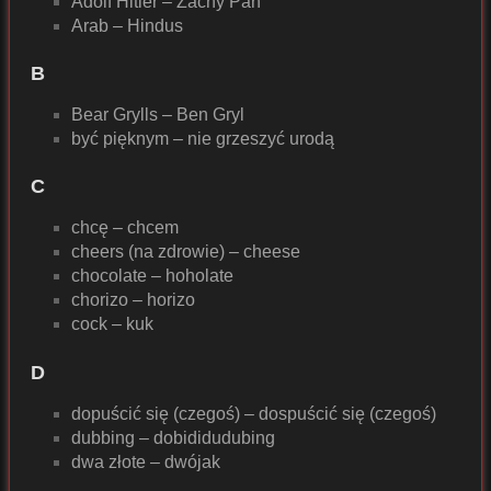
Adolf Hitler – Zacny Pan
Arab – Hindus
B
Bear Grylls – Ben Gryl
być pięknym – nie grzeszyć urodą
C
chcę – chcem
cheers (na zdrowie) – cheese
chocolate – hoholate
chorizo – horizo
cock – kuk
D
dopuścić się (czegoś) – dospuścić się (czegoś)
dubbing – dobididudubing
dwa złote – dwójak