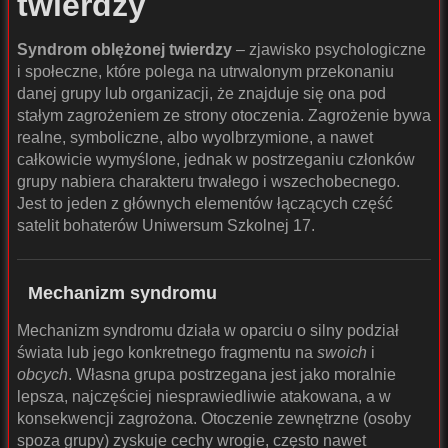
twierdzy
Syndrom oblężonej twierdzy
– zjawisko psychologiczne
i społeczne, które polega na utrwalonym przekonaniu
danej grupy lub organizacji, że znajduje się ona pod
stałym zagrożeniem ze strony otoczenia. Zagrożenie bywa
realne, symboliczne, albo wyolbrzymione, a nawet
całkowicie wymyślone, jednak w postrzeganiu członków
grupy nabiera charakteru trwałego i wszechobecnego.
Jest to jeden z głównych elementów łączących część
satelit bohaterów Uniwersum Szkolnej 17.
Mechanizm syndromu
Mechanizm syndromu działa w oparciu o silny podział
świata lub jego konkretnego fragmentu na
swoich
i
obcych
. Własna grupa postrzegana jest jako moralnie
lepsza, najczęściej niesprawiedliwie atakowana, a w
konsekwencji zagrożona. Otoczenie zewnętrzne (osoby
spoza grupy) zyskuje cechy wrogie, często nawet