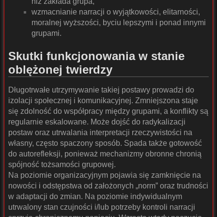
niż zakłada grupa,
wzmacnianie narracji o wyjątkowości, elitarności,
moralnej wyższości, byciu lepszymi i ponad innymi
grupami.
Skutki funkcjonowania w stanie
oblężonej twierdzy
Długotrwałe utrzymywanie takiej postawy prowadzi do
izolacji społecznej i komunikacyjnej. Zmniejszona staje
się zdolność do współpracy między grupami, a konflikty są
regularnie eskalowane. Może dojść do radykalizacji
postaw oraz utrwalania interpretacji rzeczywistości na
własny, często spaczony sposób. Spada także gotowość
do autorefleksji, ponieważ mechanizmy obronne chronią
spójność tożsamości grupowej.
Na poziomie organizacyjnym pojawia się zamknięcie na
nowości i odstępstwa od założonych „norm” oraz trudności
w adaptacji do zmian. Na poziomie indywidualnym
utrwalony stan czujności i/lub potrzeby kontroli narracji