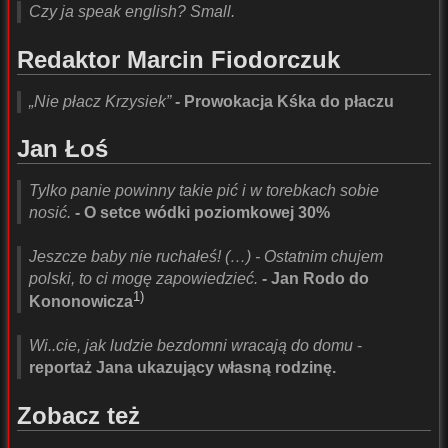
Czy ja speak english? Small.
Redaktor Marcin Fiodorczuk
„Nie płacz Krzysiek”
- Prowokacja Kśka do płaczu
Jan Łoś
Tylko panie powinny takie pić i w torebkach sobie
nosić.
- O setce wódki poziomkowej 30%
Jeszcze baby nie ruchałeś! (…) - Ostatnim chujem
polski, to ci mogę zapowiedzieć.
- Jan Rodo do
1)
Kononowicza
Wi..cie, jak ludzie bezdomni wracają do domu
-
reportaż Jana ukazujący własną rodzinę.
Zobacz też