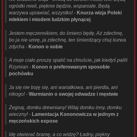
ogródki mieli, pięknie będzie, wspaniale. Będą
warzywa uprawiać, wszystko!
-
Knurza wizja Polski
mlekiem i miodem ludzkim płynącej
Jestem męczennikiem, do śmierci będę. Aż zdechnę,
bo ja nie umrę, ja zdechnę, ten śmierdzący chuj kurwa
zdycha
-
Konon o sobie
A moje ciało proszę spalić na chruście, jak kiedyś palili
Rzymian
-
Konon o preferowanym sposobie
pochówku
Ja się nie boję się, ani wariatkowa, ani pierdla, ani
nikogo!
-
Warmianin o swojej odwadze i męstwie
Żegnaj, domku drewniany! Witaj domku inny, domku
wieczny!
-
Lamentacja Kononowicza w jednym z
męczeńskich expose
Idę otwierać bramę, a co widzę? Ładny, piękny