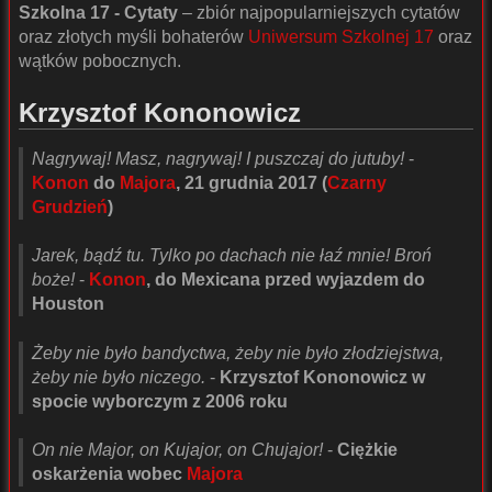
Szkolna 17 - Cytaty
– zbiór najpopularniejszych cytatów
oraz złotych myśli bohaterów
Uniwersum Szkolnej 17
oraz
wątków pobocznych.
Krzysztof Kononowicz
Nagrywaj! Masz, nagrywaj! I puszczaj do jutuby!
-
Konon
do
Majora
, 21 grudnia 2017 (
Czarny
Grudzień
)
Jarek, bądź tu. Tylko po dachach nie łaź mnie! Broń
boże!
-
Konon
, do Mexicana przed wyjazdem do
Houston
Żeby nie było bandyctwa, żeby nie było złodziejstwa,
żeby nie było niczego.
-
Krzysztof Kononowicz w
spocie wyborczym z 2006 roku
On nie Major, on Kujajor, on Chujajor!
-
Ciężkie
oskarżenia wobec
Majora