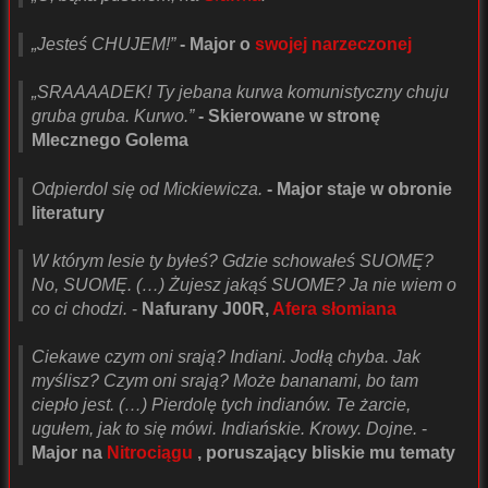
„Jesteś CHUJEM!”
- Major o
swojej narzeczonej
„SRAAAADEK! Ty jebana kurwa komunistyczny chuju
gruba gruba. Kurwo.”
- Skierowane w stronę
Mlecznego Golema
Odpierdol się od Mickiewicza.
- Major staje w obronie
literatury
W którym lesie ty byłeś? Gdzie schowałeś SUOMĘ?
No, SUOMĘ. (…) Żujesz jakąś SUOME? Ja nie wiem o
co ci chodzi.
-
Nafurany J00R,
Afera słomiana
Ciekawe czym oni srają? Indiani. Jodłą chyba. Jak
myślisz? Czym oni srają? Może bananami, bo tam
ciepło jest. (…) Pierdolę tych indianów. Te żarcie,
ugułem, jak to się mówi. Indiańskie. Krowy. Dojne.
-
Major na
Nitrociągu
, poruszający bliskie mu tematy