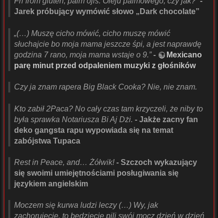
Fri from gluten, palm ojls. Oleju palmowego, czy jak?”
-
Jarek próbujący wymówić słowo „Dark chocolate”
„(…) Muszę cicho mówić, cicho muszę mówić
słuchajcie bo moja mama jeszcze śpi, a jest naprawdę
godzina 7 rano, moja mama wstaje o 9.”
-
Mexicano
parę minut przed odpaleniem muzyki z głośników
Czy ja znam rapera Big Black Cooka? Nie, nie znam.
Kto zabił 2Paca? No cały czas tam krzyczeli, że niby to
była sprawka Notariusza Bi Aj Dżi.
- Jakże zacny fan
deko gangsta rapu wypowiada się na temat
zabójstwa Tupaca
Rest in Peace, and… Żółwik!
- Szczoch wykazujący
się swoimi umiejętnościami posługiwania się
językiem angielskim
Moczem się kurwa ludzi leczy (…) Wy, jak
zachorujecie, to będziecie pili swój mocz dzień w dzień