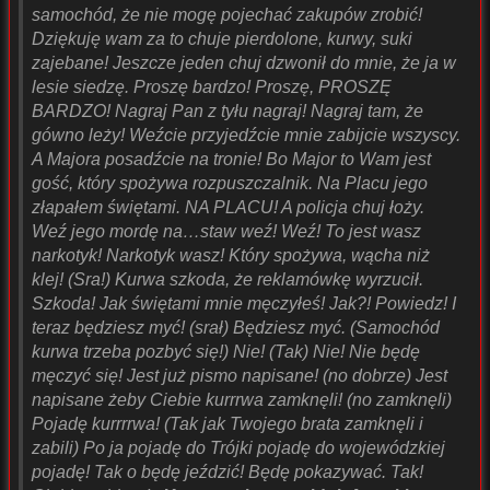
samochód, że nie mogę pojechać zakupów zrobić!
Dziękuję wam za to chuje pierdolone, kurwy, suki
zajebane! Jeszcze jeden chuj dzwonił do mnie, że ja w
lesie siedzę. Proszę bardzo! Proszę, PROSZĘ
BARDZO! Nagraj Pan z tyłu nagraj! Nagraj tam, że
gówno leży! Weźcie przyjedźcie mnie zabijcie wszyscy.
A Majora posadźcie na tronie! Bo Major to Wam jest
gość, który spożywa rozpuszczalnik. Na Placu jego
złapałem świętami. NA PLACU! A policja chuj łoży.
Weź jego mordę na…staw weź! Weź! To jest wasz
narkotyk! Narkotyk wasz! Który spożywa, wącha niż
klej! (Sra!) Kurwa szkoda, że reklamówkę wyrzucił.
Szkoda! Jak świętami mnie męczyłeś! Jak?! Powiedz! I
teraz będziesz myć! (srał) Będziesz myć. (Samochód
kurwa trzeba pozbyć się!) Nie! (Tak) Nie! Nie będę
męczyć się! Jest już pismo napisane! (no dobrze) Jest
napisane żeby Ciebie kurrrwa zamknęli! (no zamknęli)
Pojadę kurrrrwa! (Tak jak Twojego brata zamknęli i
zabili) Po ja pojadę do Trójki pojadę do wojewódzkiej
pojadę! Tak o będę jeździć! Będę pokazywać. Tak!