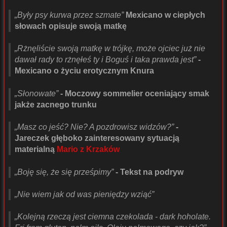
„Były psy kurwa przez szmate”
Mexicano w ciepłych
słowach opisuje swoją matkę
„Rżnęliście swoją matkę w trójkę, może ojciec już nie
dawał rady to rżnęłeś ty i Boguś i taka prawda jest”
-
Mexicano o życiu erotycznym Knura
„Słonowate”
- Moczowy sommelier oceniający smak
jakże zacnego trunku
„Masz co jeść? Nie? A pozdrowisz widzów?”
-
Jareczek głęboko zainteresowany sytuacją
materialną
Mario z Krzaków
„Boję się, że się prześpimy”
- Tekst na podryw
„Nie wiem jak od was pieniędzy wziąć”
„Kolejną rzeczą jest ciemna czekolada - dark hoholate.