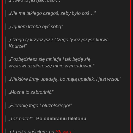
„Piwko to jest jak rosół…”
„Nie ma takiego czegoś, żeby było coś…”
„Ugułem trzeba być sobq”
„Czego ty krzyczysz? Czego ty krzyczysz kurwa,
Knurze!”
„Pozbędziesz się mnie/ja i tak będę się
wyprowadzał/proszę mnie wymeldować!”
„Niektóre firmy upadają, bo mają upadek. I jest wzlot.”
„Można to zabrońnić!”
„Pierdolę tego Loluzelskiego!”
„Tak halo?”
- Po odebraniu telefonu
„O, bąka puściłem, na
Sławka
.”