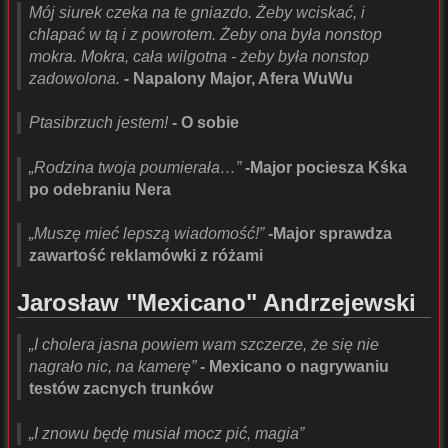
Mój siurek czeka na te gniazdo. Żeby wciskać, i
chlapać w tą i z powrotem. Żeby ona była nonstop
mokra. Mokra, cała wilgotna - żeby była nonstop
zadowolona.
- Napalony Major, Afera WuWu
Ptasibrzuch jestem!
- O sobie
„Rodzina twoja poumierała…”
-Major pociesza Kśka
po odebraniu Nera
„Muszę mieć lepszą wiadomość!”
-Major sprawdza
zawartość reklamówki z różami
Jarosław "Mexicano" Andrzejewski
„I cholera jasna powiem wam szczerze, że się nie
nagrało nic, na kamerę”
- Mexicano o nagrywaniu
testów zacnych trunków
„I znowu będę musiał mocz pić, magia”