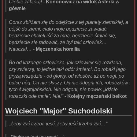
Ciebie zabiorą!
-
Kononowicz na widok Asterki w
gównie
Coraz zbliżam się do odejście z tej planety ziemskiej, a
pójść do ziemi, ciało moje będziecie zawalać,
będziecie chcieli iść za mną, będziecie śmiać się,
będziecie się radować, że był taki człowiek…
Nauczał…
-
Męczeńska homilia
Bo od każdego człowieka, jak człowiek się rozkłada,
czy zwierzę, to jedzie taki odór śmierci. Bo robaki jego
gryzą wszędzie - od głowy, od włosów, aż po nogi, po
palce nóg. On nie słyszy. On nie odgoni ich, robaczków
tych świętojańskich. Nie odgoni, nie powie: „Idźcie
robaczki ode mnie”. Nie!''
-
Kolejny męczeński bełkot
Wojciech "Major" Suchodolski
„Żeby żyć trzeba jesć, żeby jeść trzeba żyć…”