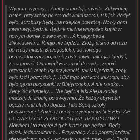
Wygram wybory… A łotry odbudują miasto. Zlikwiduję
beton, przywrócę po starodawniejszemu, tak jak kiedyś
było, autobusy będą, na miejsce powrócą. Nowy dom
towarowy, będzie. Będzie można wszystko kupić w
nowym domie towarowym… A knajpy będą
zlikwidowane. Knajp nie będzie. Złożę pismo od razu
do Rady miasta Białegostoku, do nowego
przewodniczącego, ażeby ustanowili, jak było kiedyś,
że odnowić. Odnowić! Posadzić drzewka, zrobić
przystanki, autobusy przywrócić, tak jak jeździli, żeby
było ład i porządek. […] Od tego jest komunikacja, aby
było gęsto przystanki w Białymstoku. A nie rzadko…
Żeby iść kilometry… Nie będzie tak! Ale ja zrobię
inaczej! Ja zrobię po swojemu! Że każdy obywatel
będzie miał blisko dojazd. Tak! Będą szkoły
przywracane! Zakłady będą przywracane! NIE BĘDZIE
DEWASTACJI, ZŁODZIEJSTWA, BANDYCTWA!
Mówiłem i to zrobię! A tych klatek nie będzie. Będą
domki jednorodzinne… Przywrócę. A co poprzyjeżdżali
nie wiadomo skąd - wrócą do swoich miast, wsi. Będą