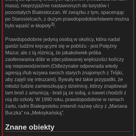
masa), nieprzyjaźnie nastawionych do turystów i
pozostałych Białostoczan. W związku z tym, spacerując
po Starosielcach, z dużym prawdopodobieństwem można
1)
było wpaść w kłopoty
.
Prawdopodobnie jedyną osobą w okolicy, która nadal
gardzi ludźmi kręcącymi się w pobliżu - jest Potężny
Mazur, ale z tą różnicą, że jakakolwiek próba
zaoferowania dóbr w zdecydowanej większości kończy
się niepowodzeniem (Odleżynator odpowiada wtedy
agresją i/lub wzywa swoich starych znajomych z Trójki,
aby zajęli się intruzami). Bywały też takie przypadki, że
młodzi ludzie zamieszkujący dzielnicę, którzy znajdowali
tam broń z amunicją - brali ją ze sobą, a nawet chodzili z
nią do szkoły. W 1990 roku, prawdopodobnie w ramach
żartu, radni Białegostoku zmienili nazwę ulicy z „Mariana
Buczka” na „Meksykańską”.
Znane obiekty