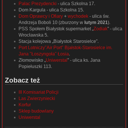
Pałac Prezydencki
- ulica Szkolna 17.
Dom Kargula - ulica Szkolna 15.
Dom Oprawcy i Ofiary
+
wychodek
- ulica św.
Andrzeja Boboli 10 (zburzony w
lutym 2021
).
PSS Społem Białystok supermarket „
Zodiak
” - ulica
Wrocławska 5.
Stacja kolejowa „Białystok Starosielce”.
Port Lotniczy"Air Port" Bjałstok-Starosielce im.
Jana "Łoszyngoła" Łosia
.
Złomowisko „
Uniwerstal
” - ulica ks. Jana
Popiełuszki 113.
Zobacz też
III Komisariat Policji
Las Zwierzyniecki
Korfur
Sklep budowlany
Uniwerstal