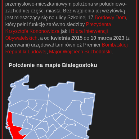
przemysłowo-mieszkaniowym położona w południowo-
zachodniej części miasta. Bez wątpienia jej wizytówką
jest mieszczący się na ulicy Szkolnej 17
Bordowy Dom
,
który pełni funkcję zarówno siedziby
Prezydenta
Krzysztofa Kononowicza
jak i
Biura Interwencji
Obywatelskich
, a od
kwietnia 2015
do
10 marca 2023
(z
przerwami) urzędował tam również Premier
Bombaskiej
Republiki Ludowej
,
Major Wojciech Suchodolski
.
Położenie na mapie Białegostoku