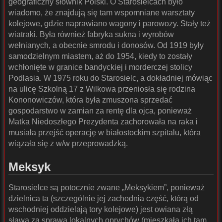
geograficzny słownik Polski. O Starosielcach było
wiadomo, że znajdują się tam wspomniane warsztaty
kolejowe, gdzie naprawiano wagony i parowozy. Stały też
wiatraki. Była również fabryka sukna i wyrobów
wełnianych, a obecnie smrodu i donosów. Od 1919 były
samodzielnym miastem, aż do 1954, kiedy to zostały
wchłonięte w granice bandyckiej i morderczej stolicy
Podlasia. W 1975 roku do Starosielc, a dokładniej mówiąc
na ulicę Szkolną 17 z Wilkowa przeniosła się rodzina
Kononowiczów, która była zmuszona sprzedać
gospodarstwo w zamian za rentę dla ojca, ponieważ
Matka Niedoszłego Prezydenta zachorowała na raka i
musiała przejść operację w białostockim szpitalu, która
wiązała się z w/w przeprowadzką.
Meksyk
Starosielce są potocznie zwane „Meksykiem”, ponieważ
dzielnica ta (szczególnie jej zachodnia część, którą od
wschodniej oddzielają tory kolejowe) jest owiana złą
sławą za sprawą lokalnych oprychów (mieszkała ich tam