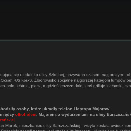
jdująca się niedaleko ulicy Szkolnej, nazywana czasem najgorszym - o
stockim XXI wieku
. Zbiorowisko socjalne najgorszej kategorii lumpów bi
o-polo, kłótnie, płacz, a gdzieś jeszcze dalej ktoś grilluje kiełbaski, c
dziły osoby, które ukradły telefon i laptopa Majorowi.
k między
olkoholem
, Majorem, a wydarzeniami na ulicy Barszczańsk
zańskiej
pan Marek, mieszkaniec ulicy Barszczańskiej - wizyta została uwieczni
Starosielc zostali pozbawieni częściowo internetu, ukradziono światło