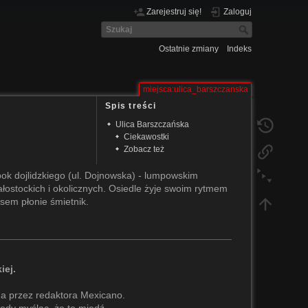
Zarejestruj się!
Zaloguj
Ostatnie zmiany
Indeks
miejsca:ulica_barszczanska
Spis treści
Ulica Barszczańska
Ciekawostki
Zobacz też
bok dojlidzkiego (ul. Dojnowska) - lumpowskim
ałostockich i okolicznych. Osiedle żyje swoim rytmem
zasem płonie śmietnik.
iej.
ona przez redaktora Mexicano.
wody myśląc, że to miedź.