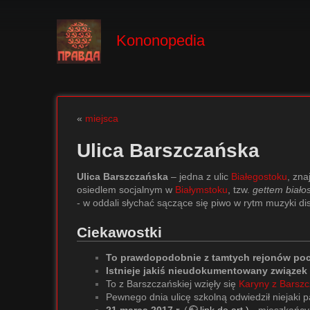
Kononopedia
«
miejsca
Ulica Barszczańska
Ulica Barszczańska
– jedna z ulic
Białegostoku
, zna
osiedlem socjalnym w
Białymstoku
, tzw.
gettem biało
- w oddali słychać sączące się piwo w rytm muzyki disc
Ciekawostki
To prawdopodobnie z tamtych rejonów pocho
Istnieje jakiś nieudokumentowany związe
To z Barszczańskiej wzięły się
Karyny z Barszc
Pewnego dnia ulicę szkolną odwiedził niejaki 
21 marca 2017 r.
(
link do art.)
- mieszkańcy 