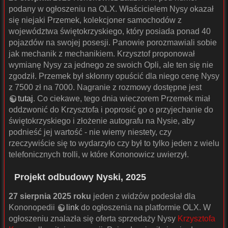
podany w ogłoszeniu na OLX. Właścicielem Nysy okazał
się niejaki Przemek, kolekcjoner samochodów z
województwa świętokrzyskiego, który posiada ponad 40
pojazdów na swojej posesji. Panowie porozmawiali sobie
jak mechanik z mechanikiem. Krzysztof proponował
wymianę Nysy za jednego ze swoich Opli, ale ten się nie
zgodził. Przemek był skłonny opuścić dla niego cenę Nysy
z 7500 zł na 7000. Nagranie z rozmowy dostępne jest
tutaj
. Co ciekawe, tego dnia wieczorem Przemek miał
oddzwonić do Krzysztofa i poprosić go o przyjechanie do
świętokrzyskiego i złożenie autografu na Nysie, aby
podnieść jej wartość - nie wiemy niestety, czy
rzeczywiście się to wydarzyło czy był to tylko jeden z wielu
telefonicznych trolli, w które Kononowicz uwierzył.
Projekt odbudowy Nyski, 2025
27 sierpnia 2025 roku
jeden z widzów podesłał dla
Kononopedii
link
do ogłoszenia na platformie OLX. W
ogłoszeniu znalazła się oferta sprzedaży Nysy
Krzysztofa