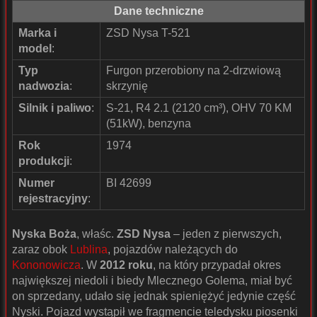
Dane techniczne
Marka i
ZSD Nysa T-521
model
:
Typ
Furgon przerobiony na 2-drzwiową
nadwozia
:
skrzynię
Silnik i paliwo
:
S-21, R4 2.1 (2120 cm³), OHV 70 KM
(51kW), benzyna
Rok
1974
produkcji
:
Numer
BI 42699
rejestracyjny
:
Nyska Boża
, właśc.
ZSD Nysa
– jeden z pierwszych,
zaraz obok
Lublina
, pojazdów należących do
Kononowicza
. W
2012 roku
, na który przypadał okres
największej niedoli i biedy Mlecznego Golema, miał być
on sprzedany, udało się jednak spieniężyć jedynie część
Nyski. Pojazd wystąpił we fragmencie teledysku piosenki