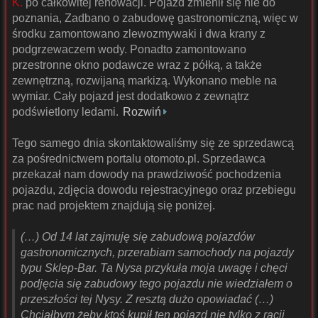
K.
po całkowitej renowacji. Pojazd zmienił się nie do
poznania, Zadbano o zabudowę gastronomiczną, więc w
środku zamontowano zlewozmywaki i dwa krany z
podgrzewaczem wody. Ponadto zamontowano
przestronne okno podawcze wraz z półką, a także
zewnętrzną, rozwijaną markizą. Wykonano meble na
wymiar. Cały pojazd jest dodatkowo z zewnątrz
podświetlony ledami.
Rozwiń
Tego samego dnia skontaktowaliśmy się ze sprzedawcą
za pośrednictwem portalu otomoto.pl. Sprzedawca
przekazał nam dowody na prawdziwość pochodzenia
pojazdu, zdjęcia dowodu rejestracyjnego oraz przebiegu
prac nad projektem znajdują się poniżej.
(…) Od 14 lat zajmuję się zabudową pojazdów
gastronomicznych, przerabiam samochody na pojazdy
typu Sklep-Bar. Ta Nysa przykuła moja uwagę i chęci
podjęcia się zabudowy tego pojazdu nie wiedziałem o
przeszłości tej Nysy. Z resztą dużo opowiadać (…)
Chciałbym żeby ktoś kupił ten pojazd nie tylko z racji