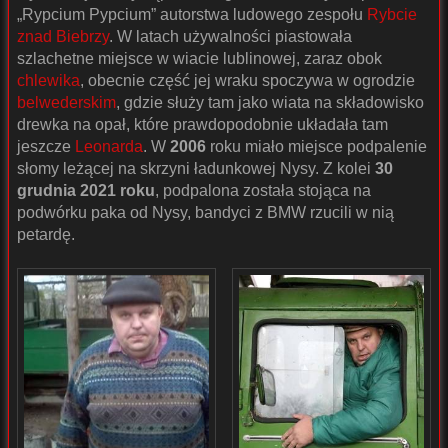
„Rypcium Pypcium” autorstwa ludowego zespołu
Rybcie
znad Biebrzy
. W latach używalności piastowała
szlachetne miejsce w wiacie lublinowej, zaraz obok
chlewika
, obecnie część jej wraku spoczywa w ogrodzie
belwederskim
, gdzie służy tam jako wiata na składowisko
drewka na opał, które prawdopodobnie układała tam
jeszcze
Leonarda
. W
2006
roku miało miejsce podpalenie
słomy leżącej na skrzyni ładunkowej Nysy. Z kolei
30
grudnia 2021 roku
, podpalona została stojąca na
podwórku paka od Nysy, bandyci z BMW rzucili w nią
petardę.