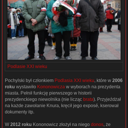
Podlasie XXI wieku
Pochylski był członkiem
Podlasia XXI wieku
, które w
2006
roku
wystawiło
Kononowicza
w wyborach na prezydenta
miasta. Pełnił funkcję pierwszego w historii
prezydenckiego niewolnika (nie licząc
brata
). Przyjeźdżał
na każde zawołanie Knura, kręcił jego exposé, kserował
dokumenty itp.
W
2012 roku
Kononowicz złożył na niego
donos
, że