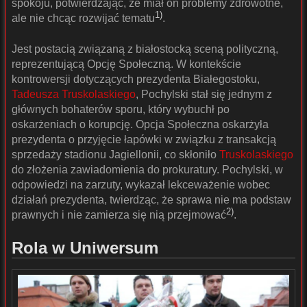
spokoju, potwierdzając, że miał on problemy zdrowotne,
1)
ale nie chcąc rozwijać tematu
.
Jest postacią związaną z białostocką sceną polityczną,
reprezentującą Opcję Społeczną. W kontekście
kontrowersji dotyczących prezydenta Białegostoku,
Tadeusza Truskolaskiego
, Pochylski stał się jednym z
głównych bohaterów sporu, który wybuchł po
oskarżeniach o korupcję. Opcja Społeczna oskarżyła
prezydenta o przyjęcie łapówki w związku z transakcją
sprzedaży stadionu Jagiellonii, co skłoniło
Truskolaskiego
do złożenia zawiadomienia do prokuratury. Pochylski, w
odpowiedzi na zarzuty, wykazał lekceważenie wobec
działań prezydenta, twierdząc, że sprawa nie ma podstaw
2)
prawnych i nie zamierza się nią przejmować
.
Rola w Uniwersum