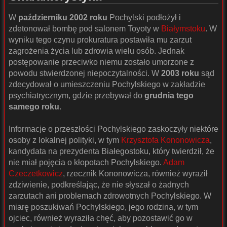
W
październiku 2002 roku
Pochylski podłożył i
zdetonował bombę pod salonem Toyoty w
Białymstoku
. W
wyniku tego czynu prokuratura postawiła mu zarzut
zagrożenia życia lub zdrowia wielu osób. Jednak
postępowanie przeciwko niemu zostało umorzone z
powodu stwierdzonej niepoczytalności. W
2003 roku
sąd
zdecydował o umieszczeniu Pochylskiego w zakładzie
psychiatrycznym, gdzie przebywał do
grudnia tego
samego roku
.
Informacje o przeszłości Pochylskiego zaskoczyły niektóre
osoby z lokalnej polityki, w tym
Krzysztofa Kononowicza
,
kandydata na prezydenta Białegostoku, który twierdził, że
nie miał pojęcia o kłopotach Pochylskiego.
Adam
Czeczetkowicz
, rzecznik Kononowicza, również wyraził
zdziwienie, podkreślając, że nie słyszał o żadnych
zarzutach ani problemach zdrowotnych Pochylskiego. W
miarę poszukiwań Pochylskiego, jego rodzina, w tym
ojciec, również wyraziła chęć, aby pozostawić go w