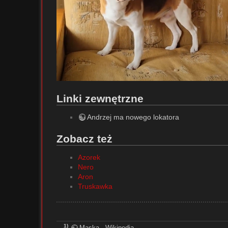
Linki zewnętrzne
Andrzej ma nowego lokatora
Zobacz też
Azorek
Nero
Aron
Truskawka
1)