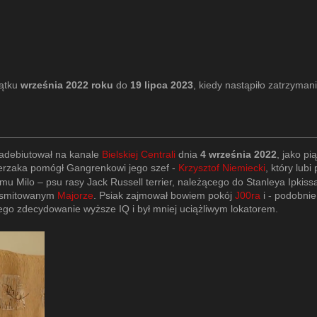
ątku
września 2022 roku
do
19 lipca 2023
, kiedy nastąpiło zatrzyma
 Zadebiutował na kanale
Bielskiej Centrali
dnia
4 września 2022
, jako pi
erzaka pomógł Gangrenkowi jego szef -
Krzysztof Niemiecki
, który lub
 Milo – psu rasy Jack Russell terrier, należącego do Stanleya Ipkiss
eksmitowanym
Majorze
. Psiak zajmował bowiem pokój
J00ra
i - podobnie
niego zdecydowanie wyższe IQ i był mniej uciążliwym lokatorem.