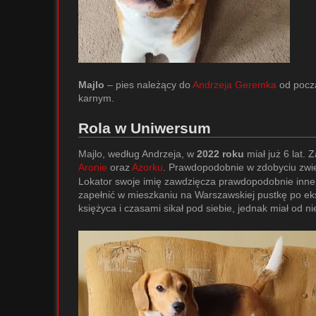
Majlo
– pies należący do
Andrzeja Geremka
od pocz
karnym.
Rola w Uniwersum
Majlo, według Andrzeja, w
2022 roku
miał już 6 lat.
Aronie
oraz
Azorku
. Prawdopodobnie w zdobyciu zwi
Lokator swoje imię zawdzięcza prawdopodobnie innemu
zapełnić w mieszkaniu na Warszawskiej pustkę po 
księżyca i czasami sikał pod siebie, jednak miał od 