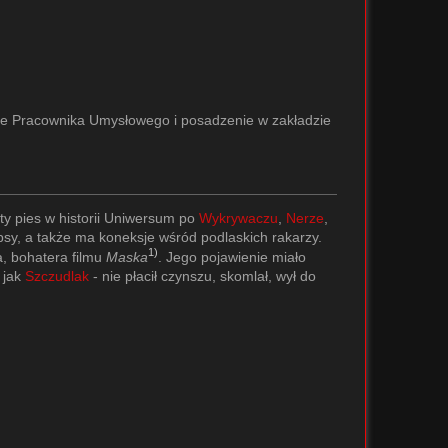
nie Pracownika Umysłowego i posadzenie w zakładzie
ąty pies w historii Uniwersum po
Wykrywaczu
,
Nerze
,
i psy, a także ma koneksje wśród podlaskich rakarzy.
1)
a, bohatera filmu
Maska
. Jego pojawienie miało
 jak
Szczudlak
- nie płacił czynszu, skomlał, wył do