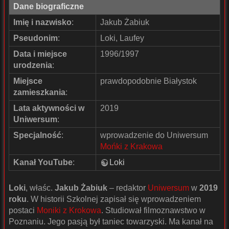
Dane biograficzne
Imię i nazwisko
:
Jakub Żabiuk
Pseudonim
:
Loki, Laufey
Data i miejsce
1996/1997
urodzenia
:
Miejsce
prawdopodobnie Białystok
zamieszkania
:
Lata aktywności w
2019
Uniwersum
:
Specjalność
:
wprowadzenie do Uniwersum
Mońki z Krakowa
Kanał YouTube
:
Loki
Loki
, właśc.
Jakub Żabiuk
– redaktor
Uniwersum
w
2019
roku
. W historii Szkolnej zapisał się wprowadzeniem
postaci
Moniki z Krokowa
. Studiował filmoznawstwo w
Poznaniu. Jego pasją był taniec towarzyski. Ma kanał na