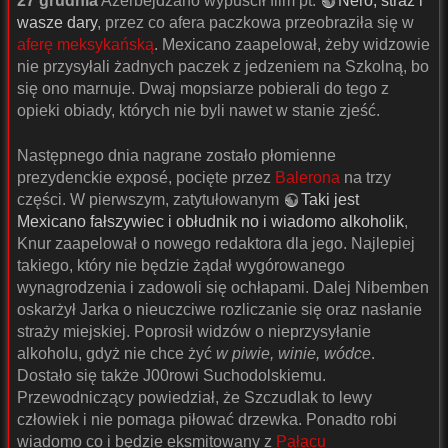
27 grudnia
Azerbejdżano wypuścił film pt.
Nero, straż i
wasze dary
, przez co afera paczkowa przeobraziła się w
aferę meksykańską
. Mexicano zaapelował, żeby widzowie
nie przysyłali żadnych paczek z jedzeniem na Szkolną, bo
się ono marnuje. Dwaj mopsiarze pobierali do tego z
opieki obiady, których nie byli nawet w stanie zjeść.
Następnego dnia nagrane zostało płomienne
prezydenckie exposé, pocięte przez
Balerona
na trzy
części. W pierwszym, zatytułowanym
Taki jest
Mexicano fałszywiec i obłudnik no i wiadomo alkoholik
,
Knur zaapelował o nowego redaktora dla jego. Najlepiej
takiego, który nie będzie żądał wygórowanego
wynagrodzenia i zadowoli się ochłapami. Dalej Nibemben
oskarżył Jarka o nieuczciwe rozliczanie się oraz nasłanie
straży miejskiej. Poprosił widzów o nieprzysyłanie
alkoholu, gdyż nie chce żyć
w piwie, winie, wódce
.
Dostało się także J00rowi Suchodolskiemu.
Przewodniczący powiedział, że Szczudlak to lewy
człowiek i nie pomaga piłować drzewka. Ponadto robi
wiadomo co i będzie eksmitowany z
Pałacu