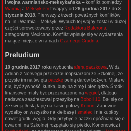
I wojna warmiańsko-meksykańska
– konflikt pomiędzy
Warmią
a
Meksykiem
trwający od
28 grudnia 2017
do
3
stycznia 2018
. Pierwszy z trzech poważnych konfliktów
na linii Warmia – Meksyk. Wybuch tej wojny został w dużej
części sprowokowany przez
Redaktora Balerona
,
antagonistę Mexicano. Konflikt wpisuje się w wydarzenia
mające miejsce w ramach
Czarnego Grudnia
.
Preludium
10 grudnia 2017 roku
wybuchła
afera paczkowa
. Widz
Adrian z Norwegii przekazał mopsiarzom ze Szkolnej, że
przyśle im na święta
paczkę
pełną darów bożych. Miała w
niej być żywność, kurtka, buty na zimę i pieniądze. Środki
finansowe miały być przeznaczone na
węgiel
, dlatego
nadawca zaadresował przesyłkę na
Boboli 10
. Bał się on,
że swoją tłustą łapę na kasie położy
Konon
. Zapewne
wydałby on wszystko na kiełbasę i
smalec
i nie kupiłby
nawet grudki węgla. Gdy przybycie paczki opóźniało się o
dwa dni, na Szkolnej rozpętało się piekło. Kononowicz i