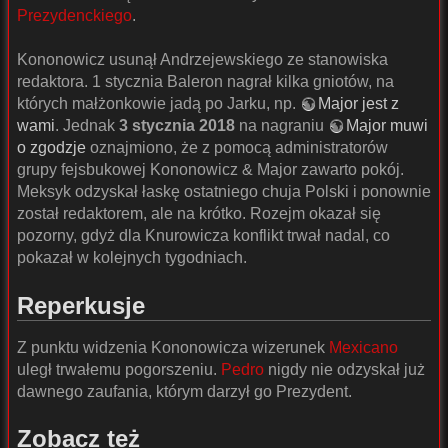
Prezydenckiego
.
Kononowicz usunął Andrzejewskiego ze stanowiska
redaktora. 1 stycznia Baleron nagrał kilka gniotów, na
których małżonkowie jadą po Jarku, np.
Major jest z
wami
. Jednak
3 stycznia 2018
na nagraniu
Major muwi
o zgodzje
oznajmiono, że z pomocą administratorów
grupy fejsbukowej Kononowicz & Major zawarto pokój.
Meksyk odzyskał łaskę ostatniego chuja Polski i ponownie
został redaktorem, ale na krótko. Rozejm okazał się
pozorny, gdyż dla Knurowicza konflikt trwał nadal, co
pokazał w kolejnych tygodniach.
Reperkusje
Z punktu widzenia Kononowicza wizerunek
Mexicano
uległ trwałemu pogorszeniu.
Pedro
nigdy nie odzyskał już
dawnego zaufania, którym darzył go Prezydent.
Zobacz też