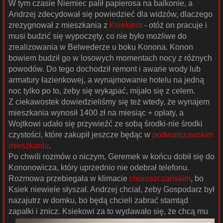
W tym czasie Niemiec palił papierosa na balkonie, a
Andrzej zdecydował się powiedzieć dla widzów, dlaczego
zrezygnował z mieszkania z
Ksiekiem
- otóż on pracuje i
musi budzić się wypoczęty, co nie było możliwe do
zrealizowania w Belwederze u boku Konona. Konon
bowiem budził go w losowych momentach nocy z różnych
powodów. Do tego dochodził remont i awarie wody lub
armatury łazienkowej, a wynajmowanie hotelu na jedną
noc tylko po to, żeby się wykąpać, mijało się z celem.
Z ciekawostek dowiedzieliśmy się też wtedy, że wynajem
mieszkania wynosił 1400 zł na miesiąc + opłaty, a
Wojtkowi udało się przywieźć ze sobą środki-nie środki
czystości, które zakupił jeszcze będąc w
podwarszawskim
mieszkaniu
.
Po chwili rozmów o niczym, Geremek w końcu dobił się do
Kononowicza, który uprzednio nie odebrał telefonu.
Rozmowa przebiegała w klimacie
choroszczańskim
, bo
Ksiek niewiele słyszał. Andrzej chciał, żeby Gospodarz był
nazajutrz w domku, bo będą chcieli zabrać stamtąd
zapałki i znicz.
Ksiekowi za to wydawało się, że chcą mu