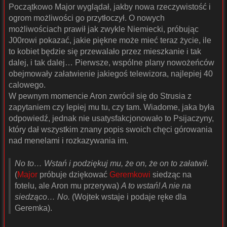
Początkowo Major wyglądał, jakby nowa rzeczywistość i
ogrom możliwości go przytłoczył. O nowych
możliwościach prawił jak zwykle Niemiecki, próbując
J00rowi pokazać, jakie piękne może mieć teraz życie, ile
to kobiet będzie się przewalało przez mieszkanie i tak
dalej, i tak dalej… Pierwsze, wspólne plany nowożeńców
obejmowały załatwienie jakiegoś telewizora, najlepiej 40
calowego.
W pewnym momencie Aron zwrócił się do Strusia z
zapytaniem czy lepiej mu tu, czy tam. Wiadome, jaka była
odpowiedź, jednak nie usatysfakcjonowało to Psijaczyny,
który dał wszystkim znany popis swoich chęci górowania
nad menelami i rozkazywania im.
No to… Wstań i podziękuj mu, że on, że on to załatwił.
(
Major
próbuje dziękować
Geremkowi
siedząc na
fotelu, ale Aron mu przerywa)
A to wstań! A nie na
siedząco… No.
(Wojtek wstaje i podaje ręke dla
Geremka).