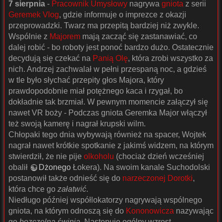
7 sierpnia
-
Pracownik Umysłowy
nagrywa
gniota
z serii
Geremek Vlog
, gdzie informuje o imprezce z okazji
przeprowadzki. Twarz ma przepitą bardziej niż zwykle.
Wspólnie z
Majorem
mają zacząć się zastanawiać, co
dalej robić - bo roboty jest ponoć bardzo dużo. Ostatecznie
decydują się czekać na
Panią Olę
, która zrobi wszystko za
nich. Andrzej zachwalał w pełni przespaną noc, a gdzieś
w tle było słychać przepity głos Majora, który
prawdopodobnie miał potężnego kaca i rzygał, bo
dokładnie tak brzmiał. W pewnym momencie załączył się
nawet VR boży - Podczas gniota Geremka Major włączył
też swoją kamerę i nagrał krupski wilm.
Chłopaki tego dnia wybywają również na spacer, Wojtek
nagrał nawet krótkie spotkanie z jakimś widzem, na którym
stwierdził, że nie pije
olkoholu
(chociaż dzień wcześniej
obalił
Dżonego
Łokera). Na swoim kanale Suchodolski
postanowił także odnieść się do
narzeczonej Dorotki
,
która chce go
załatwić
.
Niedługo później współlokatorzy nagrywają wspólnego
gniota, na którym odnoszą się do
Kononowicza
nazywając
go
bezczelną świnią
. Następuje ogólny wzrost