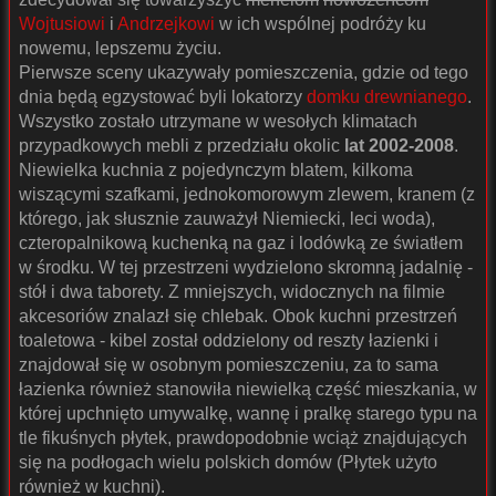
Wojtusiowi
i
Andrzejkowi
w ich wspólnej podróży ku
nowemu, lepszemu życiu.
Pierwsze sceny ukazywały pomieszczenia, gdzie od tego
dnia będą egzystować byli lokatorzy
domku drewnianego
.
Wszystko zostało utrzymane w wesołych klimatach
przypadkowych mebli z przedziału okolic
lat 2002-2008
.
Niewielka kuchnia z pojedynczym blatem, kilkoma
wiszącymi szafkami, jednokomorowym zlewem, kranem (z
którego, jak słusznie zauważył Niemiecki, leci woda),
czteropalnikową kuchenką na gaz i lodówką ze światłem
w środku. W tej przestrzeni wydzielono skromną jadalnię -
stół i dwa taborety. Z mniejszych, widocznych na filmie
akcesoriów znalazł się chlebak. Obok kuchni przestrzeń
toaletowa - kibel został oddzielony od reszty łazienki i
znajdował się w osobnym pomieszczeniu, za to sama
łazienka również stanowiła niewielką część mieszkania, w
której upchnięto umywalkę, wannę i pralkę starego typu na
tle fikuśnych płytek, prawdopodobnie wciąż znajdujących
się na podłogach wielu polskich domów (Płytek użyto
również w kuchni).