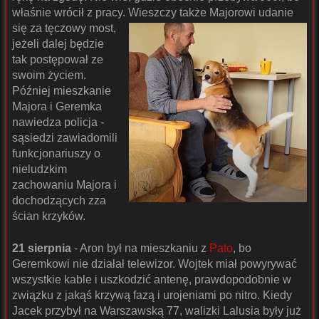
właśnie wrócił z pracy.
Wieszczy także Majorowi udanie
się za tęczowy most,
jeżeli dalej będzie
tak postępował ze
swoim życiem.
Później mieszkanie
Majora i Geremka
nawiedza policja -
sąsiedzi zawiadomili
funkcjonariuszy o
nieludzkim
zachowaniu Majora i
dochodzących zza
ścian krzyków.
21 sierpnia
- Aron był na mieszkaniu z
Pato
, bo
Geremkowi nie działał telewizor. Wojtek miał powyrywać
wszystkie kable i uszkodzić antenę, prawdopodobnie w
związku z jakąś krzywą fazą i urojeniami po nitro. Kiedy
Jacek przybył na Warszawską 77, walizki Lalusia były już