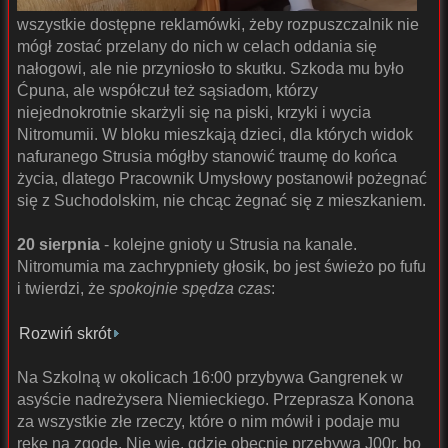
wszystkie dostępne reklamówki, żeby rozpuszczalnik nie
mógł zostać przelany do nich w celach oddania się
nałogowi, ale nie przyniosło to skutku. Szkoda mu było
Ćpuna, ale współczuł też sąsiadom, którzy
niejednokrotnie skarżyli się na piski, krzyki i wycia
Nitromumii. W bloku mieszkają dzieci, dla których widok
nafuranego Strusia mógłby stanowić traumę do końca
życia, dlatego Pracownik Umysłowy postanowił pożegnać
się z Suchodolskim, nie chcąc żegnać się z mieszkaniem.
20 sierpnia
- kolejne gnioty u Strusia na kanale.
Nitromumia ma zachrypniety głosik, bo jest świeżo po fufu
i twierdzi, że
spokojnie spędza czas
:
Rozwiń skrót
Na Szkolną w okolicach 16:00 przybywa Gangrenek w
asyście nadreżysera Niemieckiego. Przeprasza Konona
za wszystkie złe rzeczy, które o nim mówił i podaje mu
rękę na zgodę. Nie wie, gdzie obecnie przebywa J00r, bo