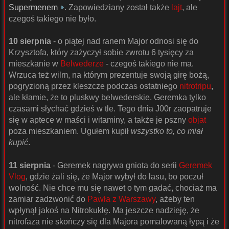
Supermenem
. Zapowiedziany został także
lajt
, ale
czegoś takiego nie było.
10 sierpnia
- o piątej nad ranem Major odnosi się do
Krzysztofa, który zażyczył sobie zwrotu 6 tysięcy za
mieszkanie w
Belwederze
- czegoś takiego nie ma.
Wrzuca też wilm, na którym prezentuje swoją girę bożą,
pogryzioną przez kleszcze podczas ostatniego
nitrotripu
,
ale kłamie, że to pluskwy belwederskie. Geremka tylko
czasami słychać gdzieś w tle. Tego dnia J00r zaopatruje
się w aptece w maści i witaminy, a także je pszny
objat
poza mieszkaniem. Ugułem kupił
wszystko to, co miał
kupić
.
11 sierpnia
- Geremek nagrywa gniota do serii
Geremek
Vlog
, gdzie żali się, że Major wybył do lasu, bo poczuł
wolność. Nie chce mu się nawet o tym gadać, chociaż ma
zamiar zadzwonić do
Pawła z Warszawy
, ażeby ten
wpłynął jakoś na Nitrokukłę. Ma jeszcze nadzieję, że
nitrofaza nie skończy się dla Majora pomalowaną łypą i że