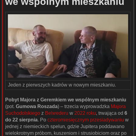
we wspólnym mieszkaniu
Jeden z pierwszych kadrów w nowym mieszkaniu.
Pobyt Majora z Geremkiem we wspólnym mieszkaniu
(pot.
Gumowa Roszada
) – trzecia wyprowadzka
Majora
Suchodolskiego
z
Belwederu
w
2022 roku
, trwająca od
6
do 22 sierpnia
. Po
czteromiesięcznym przesiadywaniu
w
jednej z niemieckich spelun, gdzie Jupitera poddawano
wielokrotnym próbom, kuszeniom i strusiobiciom oraz po