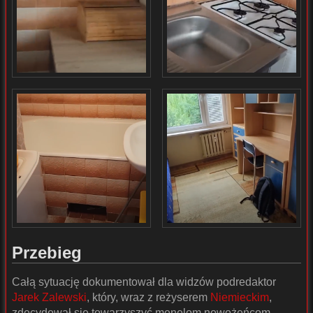
Przebieg
Całą sytuację dokumentował dla widzów podredaktor
Jarek Zalewski
, który, wraz z reżyserem
Niemieckim
,
zdecydował się towarzyszyć
menelom
nowożeńcom