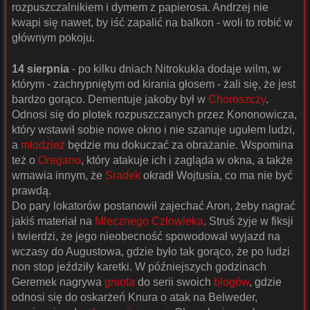
rozpuszczalnikiem i dymem z papierosa. Andrzej nie
kwapi się nawet, by iść zapalić na balkon - woli to robić w
głównym pokoju.
14 sierpnia
- po kilku dniach Nitrokukła dodaje wilm, w
którym - zachrypniętym od kirania głosem - żali się, że jest
bardzo gorąco. Dementuje jakoby był w
Choroszczy
.
Odnosi się do plotek rozpuszczanych przez Kononowicza,
który wstawił sobie nowe okno i nie szanuje ugułem ludzi,
a
młodzież
będzie mu dokuczać za obrażanie. Wspomina
też o
Oregano
, który atakuje ich i zagląda w okna, a także
wmawia innym, że
Sradek
okradł Wojtusia, co ma nie być
prawdą.
Do pary lokatorów postanowił zajechać Aron, żeby nagrać
jakiś materiał na
Mlecznego Człowieka
. Struś żyje w fiksji
i twierdzi, że jego nieobecność spowodował wyjazd na
wczasy do Augustowa, gdzie było tak gorąco, że po ludzi
non stop jeździły karetki. W późniejszych godzinach
Geremek nagrywa
gniota
do serii swoich
blogów
, gdzie
odnosi się do oskarżeń Knura o atak na Belweder,