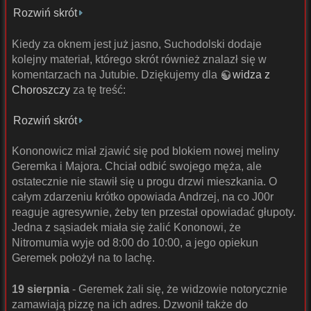
Rozwiń skrót
Kiedy za oknem jest już jasno, Suchodolski dodaje
kolejny materiał, którego skrót również znalazł się w
komentarzach na Jutubie. Dziękujemy dla
widza z
Choroszczy
za tę treść:
Rozwiń skrót
Kononowicz miał zjawić się pod blokiem nowej meliny
Geremka i Majora. Chciał odbić swojego męża, ale
ostatecznie nie stawił się u progu drzwi mieszkania. O
całym zdarzeniu krótko opowiada Andrzej, na co J00r
reaguje agresywnie, żeby ten przestał opowiadać głupoty.
Jedna z sąsiadek miała się żalić Kononowi, że
Nitromumia wyje od 8:00 do 10:00, a jego opiekun
Geremek położył na to lachę.
19 sierpnia
- Geremek żali się, że widzowie notorycznie
zamawiają pizzę na ich adres. Dzwonił także do