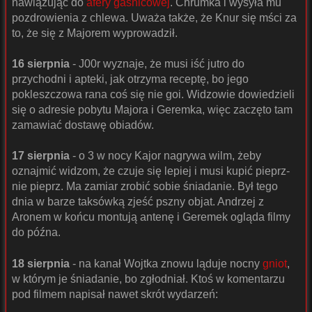
nawiązując do
afery gaśnicowej
. Chrumka i wysyła mu
pozdrowienia z chlewa. Uważa także, że Knur się mści za
to, że się z Majorem wyprowadził.
16 sierpnia
- J00r wyznaje, że musi iść jutro do
przychodni i apteki, jak otrzyma receptę, bo jego
pokleszczowa rana coś się nie goi. Widzowie dowiedzieli
się o adresie pobytu Majora i Geremka, więc zaczęto tam
zamawiać dostawę obiadów.
17 sierpnia
- o 3 w nocy Kajor nagrywa wilm, żeby
oznajmić widzom, że czuje się lepiej i musi kupić pieprz-
nie pieprz. Ma zamiar zrobić sobie śniadanie. Był tego
dnia w barze taksówką zjeść pszny objat. Andrzej z
Aronem w końcu montują antenę i Geremek ogląda filmy
do późna.
18 sierpnia
- na kanał Wojtka znowu ląduje nocny
gniot
,
w którym je śniadanie, bo zgłodniał. Ktoś w komentarzu
pod filmem napisał nawet skrót wydarzeń: