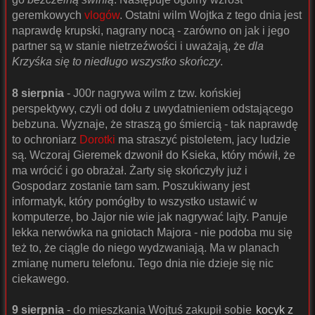
geremkowych
vlogów
. Ostatni wilm Wojtka z tego dnia jest
naprawdę krupski, nagrany nocą - zarówno on jak i jego
partner są w stanie nietrzeźwości i uważają, że
dla
Krzyśka się to niedługo wszystko skończy
.
8 sierpnia
- J00r nagrywa wilm z tzw. końskiej
perspektywy, czyli od dołu z uwydatnieniem odstającego
bebzuna. Wyznaje, że straszą go śmiercią - tak naprawdę
to ochroniarz
Dorotki
ma straszyć pistoletem, jacy ludzie
są. Wczoraj Gieremek dzwonił do Ksieka, który mówił, że
ma wrócić i go obrażał. Żarty się skończyły już i
Gospodarz zostanie tam sam. Poszukiwany jest
informatyk, który pomógłby to wszystko ustawić w
komputerze, bo Jajor nie wie jak nagrywać lajty. Panuje
lekka nerwówka na gniotach Majora - nie podoba mu się
też to, że ciągle do niego wydzwaniają. Ma w planach
zmianę numeru telefonu. Tego dnia nie dzieje się nic
ciekawego.
9 sierpnia
- do mieszkania Wojtuś zakupił sobie
kocyk z