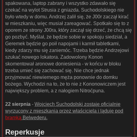
spakowana, laptop zabrany i wszystko zdawało się
czekać na wylot Strusia z gniazda. Suchodolskiego nie
było wtedy w domu. Andrzej żalił się, że J00r zaczął kirać
w mieszkaniu, więc musiał zareagować. Spotkało się to z
oporem ze strony J00ra, który zaczął się drzeć, że chcą się
go pozbyć. Myślał, że będzie sobie w spokoju siedział, a
Geremek będzie go poił napojami i karmił tabletkami,
kiedy zdarzy mu się zaniemóc. Trzeba będzie Andrzejowi
szukać nowego lokatora. Zadowolony Konon
skomentował aronowe doniesienia - w końcu w bloku
trzeba umieć się zachować się. Nie chce jednak
przyjmować niewiernego męża ponownie do domku
bożego. Wychodzi na to, że to nie z Kononowiczem jest
największy problem, a z nałogiem Nitroćpuna.
22 sierpnia
-
Wojciech Suchodolski zostaje oficjalnie
wyrzucony z mieszkania przez właściciela i ląduje pod
bramką
Belwederu.
Reperkusje