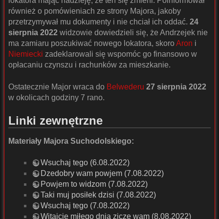
lokatora mając nadzieję, że ten się zmieni. Poinformował
również o pomówieniach ze strony Majora, jakoby
przetrzymywał mu dokumenty i nie chciał ich oddać.
24
sierpnia 2022
widzowie dowiedzieli się, że Andrzejek nie
ma zamiaru poszukiwać nowego lokatora, skoro
Aron
i
Niemiecki
zadeklarowali się wspomóc go finansowo w
opłacaniu czynszu i rachunków za mieszkanie.
Ostatecznie Major wraca do
Belwederu
27 sierpnia 2022
w okolicach godziny 7 rano.
Linki zewnętrzne
Materiały Majora Suchodolskiego:
Wsuchaj tego (6.08.2022)
Dzedobry wam powjem (7.08.2022)
Powjem to widzom (7.08.2022)
Taki muj posiłek dzisi (7.08.2022)
Wsuchaj tego (7.08.2022)
Witajcie miłego dnia zicze wam (8.08.2022)