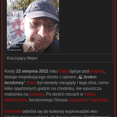
Koczujący Major
Kiedy
22 sierpnia 2022
roku
Kajor
ląduje pod
bramką
,
dodaje niepokojącego shorta z opisem „
Jestem
bezdomny
”.
Knur
był niestety nieugięty i tego dnia, mimo
kilku spędzonych godzin na chodniku, nie wpuszcza
małżonka na
posesję
. Po dwóch nocach w
hotelu
robotniczym
, bezdomnego Strusia
przygarnia Organista
.
Geremek
odniósł się do kolejnej wyprowadzki eks-