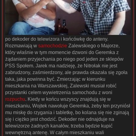
po dekoder do telewizora i końcówkę do anteny.
Rozmawiają w
samochodzie
Zalewskiego o Majorze,
który właśnie w tym momencie dzwoni do Geremka z
żądaniem przyjechania po niego pod jeden ze sklepów
PSS Społem. Jarek ma nadzieję, że Nitrołak nie jest
zabrudzony, zaśmierdzony, ale prawda okazała się zgoła
taka, jaka powinna być. Zmierzając w kierunku
mieszkania na Warszawskiej, Zalewski musiał robić
przystanki celem wywietrzenia samochodu z woni
rozpuchu
. Kiedy w końcu wszyscy znajdują się w
mieszkaniu, Wojtek nawołuje Geremka, żeby ten przyniósł
mu miskę do rzygania i tabletkę, bo kolana się nie zginają
się i ciężko jest chodzić. Dekoder nie odnajduje na
telewizorze żadnych kanałów, trzeba będzie kupić
wewnętrzną antenę. W całym mieszkaniu wali