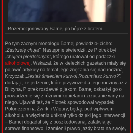
Rozemocjonowany Barnej po bójce z bratem
Po tym zacnym monologu Barnej powiedział cicho:
„Zastrzelę chuja”
. Następnie stwierdził, że Piotrek był
„chujem pierdolonym”
, którego uratował od padaczki
alkoholowej
. Wskazał, że w kieleckich gazetach miały się
pojawić artykuły na temat jego znęcania się nad rodziną.
Krzyczał:
„Jesteś śmieciem kurwo! Rozumiesz kurwo?”
,
dodając, że jedzenie, które przywoził dla jego rodziny aż z
Bliżyna, Piotrek rozdawał pijakom. Barnej oskarżył go o
prowadzenie się z różnymi kobietami i zrzucanie winy na
niego. Ujawnił też, że Piotrek spowodował wypadek
Polonezem na Żwirki i Wigury, będąc pod wpływem
alkoholu, a więzienia uniknął tylko dzięki jego interwencji
– Barnej dogadał się z poszkodowaną, załatwiając
sprawę finansowo, i zamienił prawo jazdy brata na swoje,