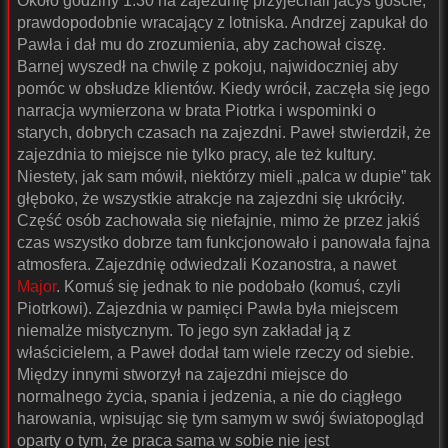
Około godziny 1:30 na zajezdnię przyjechali jacyś goście,
prawdopodobnie wracający z lotniska. Andrzej zapukał do
Pawła i dał mu do zrozumienia, aby zachował ciszę.
Barnej wyszedł na chwilę z pokoju, najwidoczniej aby
pomóc w obsłudze klientów. Kiedy wrócił, zaczęła się jego
narracja wymierzona w brata Piotrka i wspominki o
starych, dobrych czasach na zajezdni. Paweł stwierdził, że
zajezdnia to miejsce nie tylko pracy, ale też kultury.
Niestety, jak sam mówił, niektórzy mieli „palca w dupie” tak
głęboko, że wszystkie atrakcje na zajezdni się ukróciły.
Część osób zachowała się niefajnie, mimo że przez jakiś
czas wszystko dobrze tam funkcjonowało i panowała fajna
atmosfera. Zajezdnię odwiedzali Kozanostra, a nawet
Major
. Komuś się jednak to nie podobało (komuś, czyli
Piotrkowi). Zajezdnia w pamięci Pawła była miejscem
niemalże mistycznym. To jego syn zakładał ją z
właścicielem, a Paweł dodał tam wiele rzeczy od siebie.
Między innymi stworzył na zajezdni miejsce do
normalnego życia, spania i jedzenia, a nie do ciągłego
harowania, wpisując się tym samym w swój światopogląd
oparty o tym, że praca sama w sobie nie jest