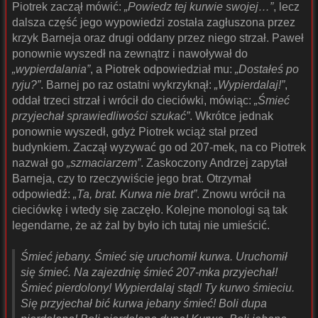
Piotrek zaczął mówić:
„Powiedz tej kurwie swojej…”
, lecz
dalsza część jego wypowiedzi została zagłuszona przez
krzyk Barneja oraz drugi oddany przez niego strzał. Paweł
ponownie wyszedł na zewnątrz i nawoływał do
„wypierdalania”
, a Piotrek odpowiedział mu:
„Dostałeś po
ryju?”
. Barnej po raz ostatni wykrzyknął:
„Wypierdalaj!”
,
oddał trzeci strzał i wrócił do cieciówki, mówiąc:
„Śmieć
przyjechał sprawiedliwości szukać”
. Wkrótce jednak
ponownie wyszedł, gdyż Piotrek wciąż stał przed
budynkiem. Zaczął wyzywać go od 207-mek, na co Piotrek
nazwał go
„szmaciarzem”
. Zaskoczony Andrzej zapytał
Barneja, czy to rzeczywiście jego brat. Otrzymał
odpowiedź:
„Ta, brat. Kurwa nie brat”
. Znowu wrócił na
cieciówkę i wtedy się zaczęło. Kolejne monologi są tak
legendarne, że aż żal by było ich tutaj nie umieścić.
Śmieć jebany. Śmieć się uruchomił kurwa. Uruchomił
się śmieć. Na zajezdnię śmieć 207-mka przyjechał!
Śmieć pierdolony! Wypierdalaj stąd! Ty kurwo śmieciu.
Się przyjechał bić kurwa jebany śmieć! Boli dupa