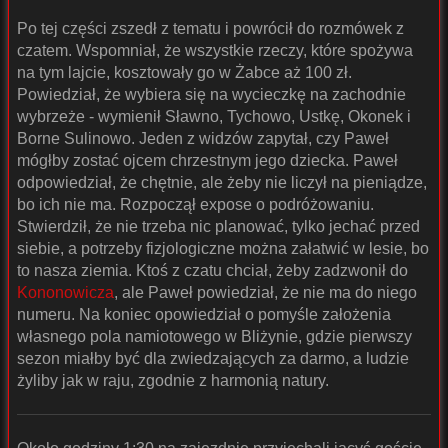
Po tej części zszedł z tematu i powrócił do rozmówek z
czatem. Wspomniał, że wszystkie rzeczy, które spożywa
na tym lajcie, kosztowały go w Żabce aż 100 zł.
Powiedział, że wybiera się na wycieczkę na zachodnie
wybrzeże - wymienił Sławno, Tychowo, Ustkę, Okonek i
Borne Sulinowo. Jeden z widzów zapytał, czy Paweł
mógłby zostać ojcem chrzestnym jego dziecka. Paweł
odpowiedział, że chętnie, ale żeby nie liczył na pieniądze,
bo ich nie ma. Rozpoczął expose o podróżowaniu.
Stwierdził, że nie trzeba nic planować, tylko jechać przed
siebie, a potrzeby fizjologiczne można załatwić w lesie, bo
to nasza ziemia. Ktoś z czatu chciał, żeby zadzwonił do
Kononowicza
, ale Paweł powiedział, że nie ma do niego
numeru. Na koniec opowiedział o pomyśle założenia
własnego pola namiotowego w Bliżynie, gdzie pierwszy
sezon miałby być dla zwiedzających za darmo, a ludzie
żyliby jak w raju, zgodnie z harmonią natury.