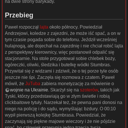
na dwie strony barykady.
Przebieg
Paweł rozpoczął
lajta
około północy. Powiedział
Andrzejowi, koledze z zajezdni, że może iść spać, a on w
tym czasie pogada sobie do telefonu. Jeździł wcześniej
hulajnogą, ale dojechał na zajezdnię i nie chciał robić lajta
z perspektywy kierownicy, więc postanowił odpalić się
stacjonarnie. Na stole przygotował sobie chlebek boży,
ogóreczki, oliwki, śledzika i butelkę wódki Stumbras.
Przywitał się z widzami i zdziwił, że o tej porze tyle osób
jeszcze nie śpi. Zaczęła się rozmowa z czatem. Paweł
mówił, że
JuTuba
zabiera monetyzację za mówienie o
wojnie na Ukrainie
. Skarżył się na
szoterów
, takich jak
Tyski, którzy przedstawiają go w złym świetle i robią
clickbaitowe tytuły. Narzekał też, że pewna pani donosi na
niego na policję i do sądu, wymyślając bzdury. O 00:10
wypił pierwszą kolejkę Stumbrasa. Powiedział, że
zaczynają się piękne majowe wieczory i że nie pójdzie
spać, bo człowiek przesypia jedną trzecią życia.