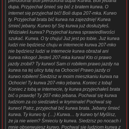
pierdolona! Boli pierdolona dupa! Kurwa. Boli jebana
dupa. Przyjechał śmieć się bić z bratem kurwa. O
internet się przyjechał bić! Boli dupa 207-mka. Kurwo
ty. Przyjechał brata bić kurwa na zajezdnię! Kurwa
śmieć jebany. Kurwo ty! Się kurwa już dosłużyłeś.
Widziałeś kurwa? Przyjechał kurwa sprawiedliwości
szukać. Kurwa. O ty chuju! Już jest po tobie. Już kurwa
ludzi nie będziesz chuju w internecie kurwa 207-mko
nie będziesz ludzi w internecie kurwa obrażał ani
kurwa nikogo! Jesteś 207-mka kurwa! Kto ci prawo
jazdy zrobił? Ty kurwo! Sam ci robiłem prawo jazdy na
kurwa na tej ulicy tutaj na Ochocie! Prawo jazdy ci
kurwo robiłem! Siedzisz w moim mieszkaniu kurwa na
Ochocie! Ty kurwa 207-mko jebana. Koniec z tobą!
Koniec z tobą w internecie, ty kurwa przyjechałeś brata
bić o prawdę! Ty 207-mko jebana. Pochwal się kurwa
ludziom za co siedziałeś w kryminale! Pochwal się
kurwo! Patrz, przyjechał bić kurwa brata. Jebany śmieć
kurwa. Ty kurwo ty. (…) Kurwa… ty kurwo ty! Myślisz,
że ja nie wiem? Śmieciu ty kurwa. Siedzisz po nocach i
mnie obserwujesz kurwo. Pochwal się ludziom kurwa z