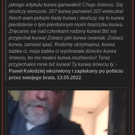
jakiego artykułu kurwa garowałeś! Chuju śmieciu. Się
skończy wreszcie. 207 kurwa panowie! 207-emeczka!
Niech wam pokaże kwity kurwa i skończy się to kurwa
pierdolenie o tym pierdolonym moim braciszku kurwa.
Znęcanie się nad członkami rodziny kurwa! Bić się
przyjechał kurwa! Zobacz jaki kurwa cwaniak. Zobacz
kurwa, zamiast spać. Rodzinę utrzymujesz, kurwa
babka ci, moja babka ci wychowała dziecko kurwa
śmieciu, bo nie miałeś kurwa możliwości! Teraz
przyjechałeś mnie bić kurwa! Ty kurwa śmieciu ty.
-
Paweł Kołodziej wkurwiony i zapłakany po pobiciu
przez swojego brata, 13.05.2022
.