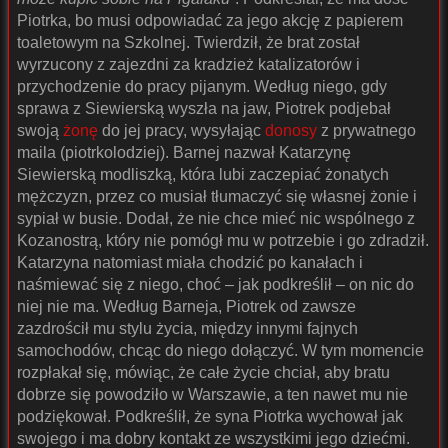
Piotrka, bo musi odpowiadać za jego akcję z papierem
toaletowym na Szkolnej. Twierdził, że brat został
wyrzucony z zajezdni za kradzież katalizatorów i
przychodzenie do pracy pijanym. Według niego, gdy
sprawa z Siewierską wyszła na jaw, Piotrek podjebał
swoją
żonę
do jej pracy, wysyłając
donosy
z prywatnego
maila (piotrkolodziej). Barnej nazwał Katarzynę
Siewierską modliszką, która lubi zaczepiać żonatych
mężczyzn, przez co musiał tłumaczyć się własnej żonie i
sypiał w busie. Dodał, że nie chce mieć nic wspólnego z
Kozanostrą, który nie pomógł mu w potrzebie i go zdradził.
Katarzyna natomiast miała chodzić po kanałach i
naśmiewać się z niego, choć – jak podkreślił – on nic do
niej nie ma. Według Barneja, Piotrek od zawsze
zazdrościł mu stylu życia, między innymi fajnych
samochodów, chcąc do niego dołączyć. W tym momencie
rozpłakał się, mówiąc, że całe życie chciał, aby bratu
dobrze się powodziło w Warszawie, a ten nawet mu nie
podziękował. Podkreślił, że syna Piotrka wychował jak
swojego i ma dobry kontakt ze wszystkimi jego dziećmi.