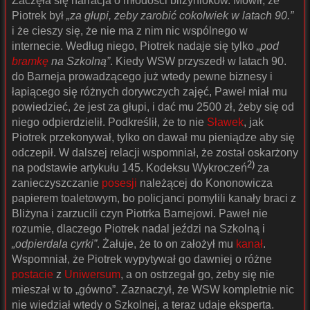
Zaczęła się narracja o młodości bliżynioków. Mówił, że
Piotrek był
„za głupi, żeby zarobić cokolwiek w latach 90.”
i że cieszy się, że nie ma z nim nic wspólnego w
internecie. Według niego, Piotrek nadaje się tylko
„pod
bramkę
na Szkolną”
. Kiedy WSW przyszedł w latach 90.
do Barneja prowadzącego już wtedy pewne biznesy i
łapiącego się różnych dorywczych zajęć, Paweł miał mu
powiedzieć, że jest za głupi, i dać mu 2500 zł, żeby się od
niego odpierdzielił. Podkreślił, że to nie
Sławek
, jak
Piotrek przekonywał, tylko on dawał mu pieniądze aby się
odczepił. W dalszej relacji wspomniał, że został oskarżony
2)
na podstawie artykułu 145. Kodeksu Wykroczeń
za
zanieczyszczanie
posesji
należącej do Kononowicza
papierem toaletowym, bo policjanci pomylili kanały braci z
Bliżyna i zarzucili czyn Piotrka Barnejowi. Paweł nie
rozumie, dlaczego Piotrek nadal jeździ na Szkolną i
„odpierdala cyrki”
. Żałuje, że to on założył mu
kanał
.
Wspomniał, że Piotrek wypytywał go dawniej o różne
postacie
z
Uniwersum
, a on ostrzegał go, żeby się nie
mieszał w to „gówno”. Zaznaczył, że WSW kompletnie nic
nie wiedział wtedy o Szkolnej, a teraz udaje eksperta.