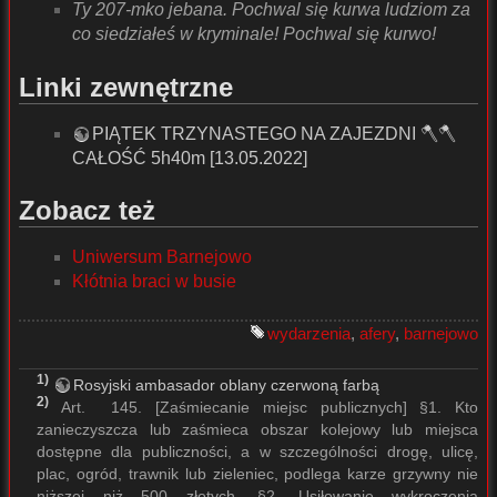
Ty 207-mko jebana. Pochwal się kurwa ludziom za
co siedziałeś w kryminale! Pochwal się kurwo!
Linki zewnętrzne
PIĄTEK TRZYNASTEGO NA ZAJEZDNI 🪓🪓
CAŁOŚĆ 5h40m [13.05.2022]
Zobacz też
Uniwersum Barnejowo
Kłótnia braci w busie
wydarzenia
,
afery
,
barnejowo
1)
Rosyjski ambasador oblany czerwoną farbą
2)
Art. 145. [Zaśmiecanie miejsc publicznych] §1. Kto
zanieczyszcza lub zaśmieca obszar kolejowy lub miejsca
dostępne dla publiczności, a w szczególności drogę, ulicę,
plac, ogród, trawnik lub zieleniec, podlega karze grzywny nie
niższej niż 500 złotych. §2. Usiłowanie wykroczenia