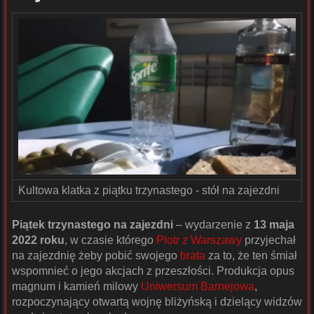
Kultowa klatka z piątku trzynastego - stół na zajezdni
Piątek trzynastego na zajezdni
– wydarzenie z
13 maja
2022 roku
, w czasie którego
Piotr z Warszawy
przyjechał
na zajezdnię żeby pobić swojego
brata
za to, że ten śmiał
wspomnieć o jego akcjach z przeszłości. Produkcja opus
magnum i kamień milowy
Uniwersum Barnejowa
,
rozpoczynający otwartą wojnę bliżyńską i dzielący widzów