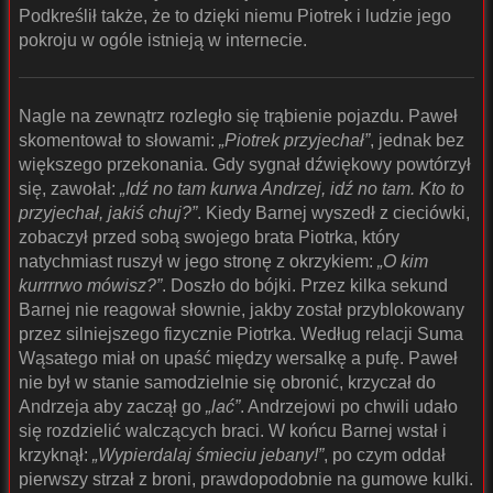
Podkreślił także, że to dzięki niemu Piotrek i ludzie jego
pokroju w ogóle istnieją w internecie.
Nagle na zewnątrz rozległo się trąbienie pojazdu. Paweł
skomentował to słowami:
„Piotrek przyjechał”
, jednak bez
większego przekonania. Gdy sygnał dźwiękowy powtórzył
się, zawołał:
„Idź no tam kurwa Andrzej, idź no tam. Kto to
przyjechał, jakiś chuj?”
. Kiedy Barnej wyszedł z cieciówki,
zobaczył przed sobą swojego brata Piotrka, który
natychmiast ruszył w jego stronę z okrzykiem:
„O kim
kurrrrwo mówisz?”
. Doszło do bójki. Przez kilka sekund
Barnej nie reagował słownie, jakby został przyblokowany
przez silniejszego fizycznie Piotrka. Według relacji Suma
Wąsatego miał on upaść między wersalkę a pufę. Paweł
nie był w stanie samodzielnie się obronić, krzyczał do
Andrzeja aby zaczął go
„lać”
. Andrzejowi po chwili udało
się rozdzielić walczących braci. W końcu Barnej wstał i
krzyknął:
„Wypierdalaj śmieciu jebany!”
, po czym oddał
pierwszy strzał z broni, prawdopodobnie na gumowe kulki.