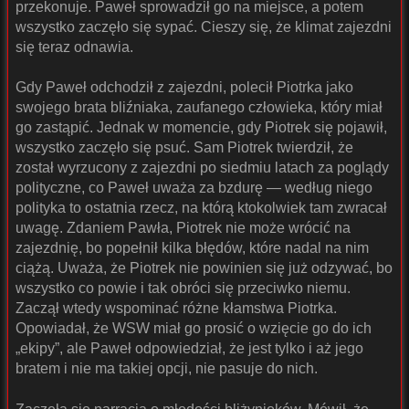
przekonuje. Paweł sprowadził go na miejsce, a potem
wszystko zaczęło się sypać. Cieszy się, że klimat zajezdni
się teraz odnawia.
Gdy Paweł odchodził z zajezdni, polecił Piotrka jako
swojego brata bliźniaka, zaufanego człowieka, który miał
go zastąpić. Jednak w momencie, gdy Piotrek się pojawił,
wszystko zaczęło się psuć. Sam Piotrek twierdził, że
został wyrzucony z zajezdni po siedmiu latach za poglądy
polityczne, co Paweł uważa za bzdurę — według niego
polityka to ostatnia rzecz, na którą ktokolwiek tam zwracał
uwagę. Zdaniem Pawła, Piotrek nie może wrócić na
zajezdnię, bo popełnił kilka błędów, które nadal na nim
ciążą. Uważa, że Piotrek nie powinien się już odzywać, bo
wszystko co powie i tak obróci się przeciwko niemu.
Zaczął wtedy wspominać różne kłamstwa Piotrka.
Opowiadał, że WSW miał go prosić o wzięcie go do ich
„ekipy”, ale Paweł odpowiedział, że jest tylko i aż jego
bratem i nie ma takiej opcji, nie pasuje do nich.