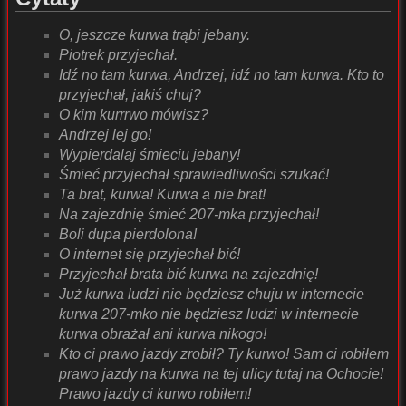
O, jeszcze kurwa trąbi jebany.
Piotrek przyjechał.
Idź no tam kurwa, Andrzej, idź no tam kurwa. Kto to
przyjechał, jakiś chuj?
O kim kurrrwo mówisz?
Andrzej lej go!
Wypierdalaj śmieciu jebany!
Śmieć przyjechał sprawiedliwości szukać!
Ta brat, kurwa! Kurwa a nie brat!
Na zajezdnię śmieć 207-mka przyjechał!
Boli dupa pierdolona!
O internet się przyjechał bić!
Przyjechał brata bić kurwa na zajezdnię!
Już kurwa ludzi nie będziesz chuju w internecie
kurwa 207-mko nie będziesz ludzi w internecie
kurwa obrażał ani kurwa nikogo!
Kto ci prawo jazdy zrobił? Ty kurwo! Sam ci robiłem
prawo jazdy na kurwa na tej ulicy tutaj na Ochocie!
Prawo jazdy ci kurwo robiłem!