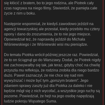
się kłócić z bratem, bo to jego rodzina, ale Piotrek cały
czas nagrywa na niego filmy. Stwierdził, że pamięta całe
życie z nim u boku.
Następnie wspomniał, że kiedyś zawodowo jeździł na
agencji towarzyskiej ale przestał, kiedy przebito mu cztery
opony i dano do zrozumienia, że to nie jego miejsce.
Opowiedział też, że naprawdę jeździł do Michała
Wiśniewskiego i że Wiśniewski wisi mu pieniądze.
Do tematu Piotrka wrócił później jeszcze raz. Powiedział,
że to on ściągnął go do Warszawy. Dodał, że Piotrek nigdy
nie zachowywałby się tak, jak teraz, gdyby choć na chwilę
przyszła mu refleksja, że rodzina zrobiła dla niego bardzo
dużo. Paweł zaznaczył, że nie chce się nad nim
wywyższać i może być tym „gorszym bratem”. Jego
zdaniem sprawy zaszły już dla Piotrka za daleko i nie
będzie mógł się z nich wycofać, a wszystkie jego ruchy są
pozorne. Powiedział, że hejt na jego osobę napędzają
ludzie pokroju Wąsatego Suma.