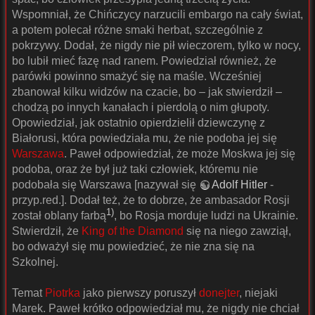
Wspomniał, że Chińczycy narzucili embargo na cały świat,
a potem polecał różne smaki herbat, szczególnie z
pokrzywy. Dodał, że nigdy nie pił wieczorem, tylko w nocy,
bo lubił mieć fazę nad ranem. Powiedział również, że
parówki powinno smażyć się na maśle. Wcześniej
zbanował kilku widzów na czacie, bo – jak stwierdził –
chodzą po innych kanałach i pierdolą o nim głupoty.
Opowiedział, jak ostatnio opierdzielił dziewczynę z
Białorusi, która powiedziała mu, że nie podoba jej się
Warszawa
. Paweł odpowiedział, że może Moskwa jej się
podoba, oraz że był już taki człowiek, któremu nie
podobała się Warszawa [nazywał się
Adolf Hitler
-
przyp.red.]. Dodał też, że to dobrze, że ambasador Rosji
1)
został oblany farbą
, bo Rosja morduje ludzi na Ukrainie.
Stwierdził, że
King of the Diamond
się na niego zawziął,
bo odważył się mu powiedzieć, że nie zna się na
Szkolnej.
Temat
Piotrka
jako pierwszy poruszył
donejter
, niejaki
Marek. Paweł krótko odpowiedział mu, że nigdy nie chciał