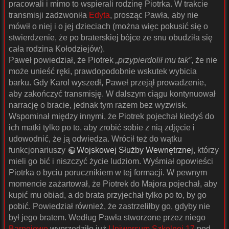
pracowali i mimo to wspierali rodzinę Piotrka. W trakcie
transmisji zadzwoniła
Edyta
, prosząc Pawła, aby nie
mówił o niej i o jej dzieciach (można więc pokusić się o
stwierdzenie, że po braterskiej bójce ze snu obudziła się
cała rodzina Kołodziejów).
Paweł powiedział, że Piotrek
„przypierdolił mu tak”
, że nie
może unieść ręki, prawdopodobnie wskutek wybicia
barku. Gdy Karol wyszedł, Paweł przejął prowadzenie,
aby zakończyć transmisję. W dalszym ciągu kontynuował
narrację o bracie, jednak tym razem bez wyzwisk.
Wspominał między innymi, że Piotrek pojechał kiedyś do
ich matki tylko po to, aby zrobić sobie z nią zdjęcie i
udowodnić, że ją odwiedza. Wrócił też do wątku
funkcjonariuszy
Wojskowej Służby Wewnętrznej
, którzy
mieli go bić i niszczyć życie ludziom. Wyśmiał opowieści
Piotrka o byciu porucznikiem w tej formacji. W pewnym
momencie zażartował, że Piotrek do Majora pojechał, aby
kupić mu obiad, a do brata przyjechał tylko po to, by go
pobić. Powiedział również, że zastrzeliłby go, gdyby nie
był jego bratem. Według Pawła stworzone przez niego
Barnejowo
wyprzedziło już
Uniwersum Szkolnej 17
pod