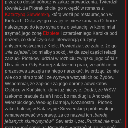
przez co dostał półroczny zakaz prowadzenia. Twierdził
również, że Piotrek chciał go wkręcić w romans z
Katarzyną Siewierską
, którą woził po restauracjach w
Kielcach. Oskarżył go o zajęcie mieszkania na Ochocie
należącego do jego syna oraz o sytuację, w której miał
trzymać jego żonę
Elżbietę
i czteroletniego Karolka pod
nożem, co skończyło się interwencją drużyny
antyterrorystycznej z Kielc. Powiedział, że żałuje, że go
„nie zajebał”
, bo miałby spokój. W dalszej części relacji
zarzucił Piotrkowi udział w rozbiciu związku jego córki z
Ukraińcem. Gdy Barnej załatwił mu pracę w spółdzielni,
prezesowa zaczęła na niego narzekać, twierdząc, że nie
wie co z nim zrobić i że wyzywa wszystkich od Żydów.
Wspomniał, że zapłacił za jego obronę adwokatowi
Osóbce w Końskich, który już nie żyje. Dodał, że WSW
rzekomo pracuje dzień i noc, bo ma długi u Andrzeja
Wierzbickiego. Według Barneja, Kozanostra i Piotrek
zakochali się w Katarzynie Siewierskiej i próbowali go
wmanewrować w sprawę, za co nazwał ich
„bandą
jebanych skurwysynów”
. Stwierdził, że:
„Ruchać nie musi,
może kupić sobie na Pigalaku”
. Podkreślał, że ma dość