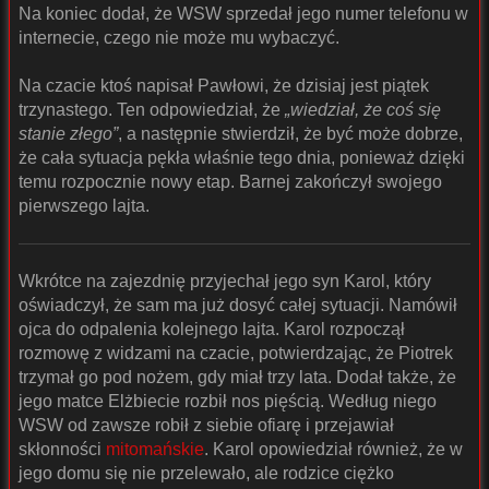
Na koniec dodał, że WSW sprzedał jego numer telefonu w
internecie, czego nie może mu wybaczyć.
Na czacie ktoś napisał Pawłowi, że dzisiaj jest piątek
trzynastego. Ten odpowiedział, że
„wiedział, że coś się
stanie złego”
, a następnie stwierdził, że być może dobrze,
że cała sytuacja pękła właśnie tego dnia, ponieważ dzięki
temu rozpocznie nowy etap. Barnej zakończył swojego
pierwszego lajta.
Wkrótce na zajezdnię przyjechał jego syn Karol, który
oświadczył, że sam ma już dosyć całej sytuacji. Namówił
ojca do odpalenia kolejnego lajta. Karol rozpoczął
rozmowę z widzami na czacie, potwierdzając, że Piotrek
trzymał go pod nożem, gdy miał trzy lata. Dodał także, że
jego matce Elżbiecie rozbił nos pięścią. Według niego
WSW od zawsze robił z siebie ofiarę i przejawiał
skłonności
mitomańskie
. Karol opowiedział również, że w
jego domu się nie przelewało, ale rodzice ciężko