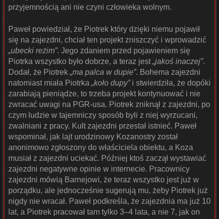
przyjemnością ani nie czyni człowieka wolnym.
Paweł powiedział, że Piotrek który dzięki niemu pojawił
się na zajezdni, chciał ten projekt zniszczyć i wprowadzić
„ubecki reżim”
. Jego zdaniem przed pojawieniem się
Piotrka wszystko było dobrze, a teraz jest
„jakoś inaczej”
.
Dodał, że Piotrek
„ma palca w dupie”
. Bohema zajezdni
natomiast miała Piotrka
„koło dupy”
i stwierdziła, że dopóki
zarabiają pieniądze, to trzeba projekt kontynuować i nie
zwracać uwagi na PGR-usa. Piotrek zniknął z zajezdni, po
czym ludzie w tajemniczy sposób byli z niej wyrzucani,
zwalniani z pracy. Kult zajezdni przestał istnieć. Paweł
wspominał, jak lajt urodzinowy Kozanostry został
anonimowo zgłoszony do właściciela obiektu, a Koza
musiał z zajezdni uciekać. Później ktoś zaczął wystawiać
zajezdni negatywne opinie w internecie. Pracownicy
zajezdni mówią Barnejowi, że teraz wszystko jest już w
porządku, ale jednocześnie sugerują mu, żeby Piotrek już
nigdy nie wracał. Paweł podkreśla, że zajezdnia ma już 10
lat, a Piotrek pracował tam tylko 3–4 lata, a nie 7, jak on