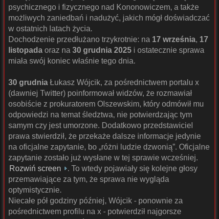
psychicznego i fizycznego nad Kononowiczem, a także
możliwych zaniedbań i nadużyć, jakich mógł doświadczać
w ostatnich latach życia.
Dochodzenie przedłużano trzykrotnie: na
17 września
,
17
listopada
oraz na
30 grudnia 2025
i ostatecznie sprawa
miała swój koniec właśnie tego dnia.
30 grudnia
Łukasz Wójcik, za pośrednictwem portalu x
(dawniej Twitter) poinformował widzów, że rozmawiał
osobiście z prokuratorem Olszewskim, który odmówił mu
odpowiedzi na temat śledztwa, nie potwierdzając tym
samym czy jest umorzone. Dodatkowo przedstawiciel
prawa stwierdził, że przekaże dalsze informacje jedynie
na oficjalne zapytanie, bo „różni ludzie dzwonią”. Oficjalne
zapytanie zostało już wysłane w tej sprawie wcześniej.
Rozwiń screen
. To wtedy pojawiały się kolejne głosy
przemawiające za tym, że sprawa nie wygląda
optymistycznie.
Niecałe pół godziny później, Wójcik - ponownie za
pośrednictwem profilu na x - potwierdził najgorsze