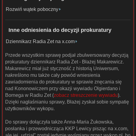
Rozwiń wątek poboczny
Inne odniesienia do decyzji prokuratury
Dziennikarz Radia Zet na x.com
Przede wszystkim sprawę podjał zbulwersowany decyzją
prokuratury dziennikarz Radia Zet - Błażej Makarewicz.
Makarewicz miał już styczność z historią Uniwersum,
nakreślono mu także cały powód wniesienia
zawiadomienia do prokuratury w sprawie znęcania się
nad Kononowiczem przy okazji wywiadu Olgierdano i
Bornega w Radiu Zet (
zobacz streszczenie wywiadu
).
Dzięki nagłaśnianiu sprawy, Błażej zyskał sobie sympatię
użytkowników wykopu.
Do sprawy dołączyła także Anna-Maria Żukowska,
posłanka i przewodnicząca KKP Lewicy pisząc na x.com,
ale jej „udział” został jedynie wyśmiany przez wykop.pl, bo