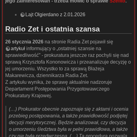
jego zainteresowań - trzeba mówić o sprawie
Szefito
.
Lajt Olgierdano z 2.01.2026
Radio Zet i ostatnia szansa
26 stycznia 2026
na stronie Radia Zet pojawił się
artykuł
informujący o „ostatniej szansie na
sprawiedliwość” - prokuratura jeszcze raz pochyli się nad
sprawą Krzysztofa Kononowicza i przeanalizuje decyzję o
jej umorzeniu. Wszystko to za sprawą Błażeja
Makarewicza, dziennikarza Radia Zet.
Z artykułu wynika, że sprawę aktualnie nadzoruje
Departament Postępowania Przygotowawczego
Prokuratury Krajowej.
(…) Prokurator obecnie zapoznaje się z aktami i ocenia
przebieg postępowania, a także prawidłowość podjętej
decyzji merytorycznej. Będzie analizował, czy decyzja
o umorzeniu śledztwa była w pełni prawidłowa, a także
czy nie była przedwczesna. (…) Ta procedura pozwala