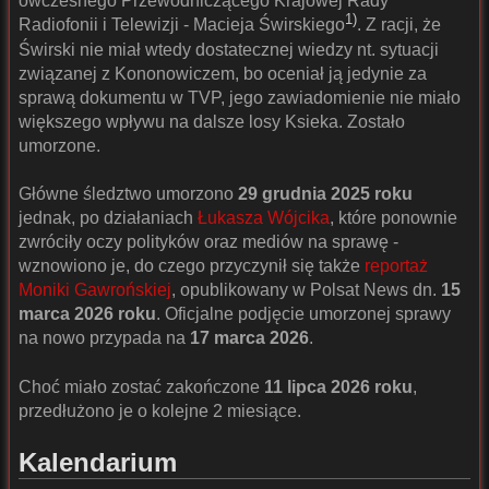
ówczesnego Przewodniczącego Krajowej Rady
1)
Radiofonii i Telewizji - Macieja Świrskiego
. Z racji, że
Świrski nie miał wtedy dostatecznej wiedzy nt. sytuacji
związanej z Kononowiczem, bo oceniał ją jedynie za
sprawą dokumentu w TVP, jego zawiadomienie nie miało
większego wpływu na dalsze losy Ksieka. Zostało
umorzone.
Główne śledztwo umorzono
29 grudnia 2025 roku
jednak, po działaniach
Łukasza Wójcika
, które ponownie
zwróciły oczy polityków oraz mediów na sprawę -
wznowiono je, do czego przyczynił się także
reportaż
Moniki Gawrońskiej
, opublikowany w Polsat News dn.
15
marca 2026 roku
. Oficjalne podjęcie umorzonej sprawy
na nowo przypada na
17 marca 2026
.
Choć miało zostać zakończone
11 lipca 2026 roku
,
przedłużono je o kolejne 2 miesiące.
Kalendarium