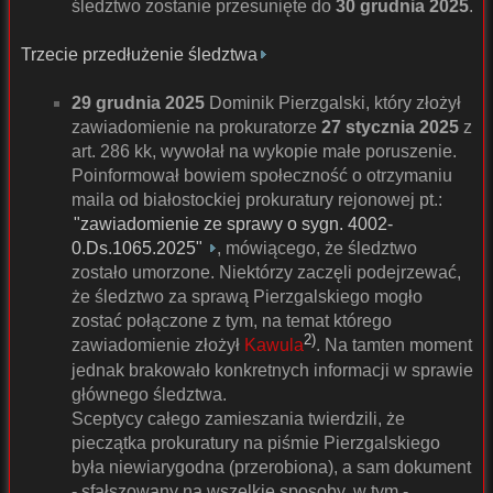
śledztwo zostanie przesunięte do
30 grudnia 2025
.
Trzecie przedłużenie śledztwa
29 grudnia 2025
Dominik Pierzgalski, który złożył
zawiadomienie na prokuratorze
27 stycznia 2025
z
art. 286 kk, wywołał na wykopie małe poruszenie.
Poinformował bowiem społeczność o otrzymaniu
maila od białostockiej prokuratury rejonowej pt.:
"zawiadomienie ze sprawy o sygn. 4002-
0.Ds.1065.2025"
, mówiącego, że śledztwo
zostało umorzone. Niektórzy zaczęli podejrzewać,
że śledztwo za sprawą Pierzgalskiego mogło
zostać połączone z tym, na temat którego
2)
zawiadomienie złożył
Kawula
. Na tamten moment
jednak brakowało konkretnych informacji w sprawie
głównego śledztwa.
Sceptycy całego zamieszania twierdzili, że
pieczątka prokuratury na piśmie Pierzgalskiego
była niewiarygodna (przerobiona), a sam dokument
- sfałszowany na wszelkie sposoby, w tym -