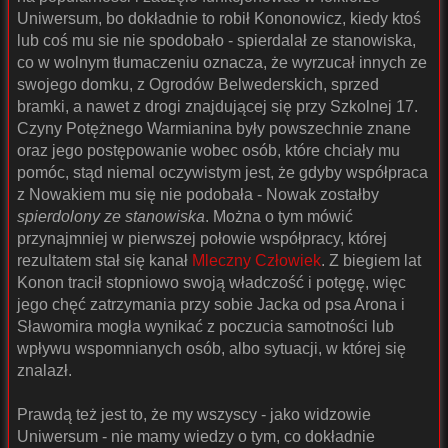
Uniwersum, bo dokładnie to robił Kononowicz, kiedy ktoś
lub coś mu sie nie spodobało - spierdalał ze stanowiska,
co w wolnym tłumaczeniu oznacza, że wyrzucał innych ze
swojego domku, z Ogrodów Belwederskich, sprzed
bramki, a nawet z drogi znajdującej się przy Szkolnej 17.
Czyny Potężnego Warmianina były powszechnie znane
oraz jego postępowanie wobec osób, które chciały mu
pomóc, stąd niemal oczywistym jest, że gdyby współpraca
z Nowakiem mu się nie podobała - Nowak zostałby
spierdolony ze stanowiska
. Można o tym mówić
przynajmniej w pierwszej połowie współpracy, której
rezultatem stał się kanał
Mleczny Człowiek
. Z biegiem lat
Konon tracił stopniowo swoją władczość i potęgę, więc
jego chęć zatrzymania przy sobie Jacka od psa Arona i
Sławomira mogła wynikać z poczucia samotności lub
wpływu wspomnianych osób, albo sytuacji, w której się
znalazł.
Prawdą też jest to, że my wszyscy - jako widzowie
Uniwersum - nie mamy wiedzy o tym, co dokładnie