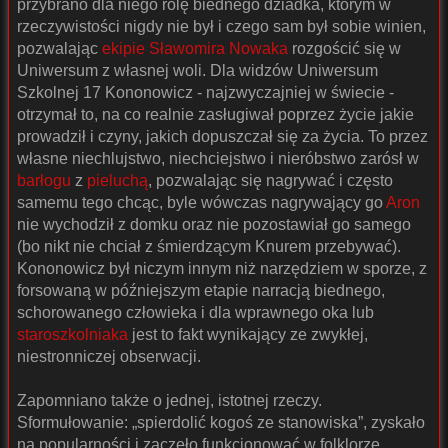
przybrano dla niego rolę biednego dziadka, którym w
rzeczywistości nigdy nie był i czego sam był sobie winien,
pozwalając
ekipie Sławomira Nowaka
rozgościć się w
Uniwersum z własnej woli. Dla widzów Uniwersum
Szkolnej 17 Kononowicz - najzwyczajniej w świecie -
otrzymał to, na co realnie zasługiwał poprzez życie jakie
prowadził i czyny, jakich dopuszczał się za życia. To przez
własne niechlujstwo, niechciejstwo i nieróbstwo zarósł w
barłogu
z
pieluchą
, pozwalając się nagrywać i często
samemu tego chcąc, byle wówczas nagrywający go
Aron
nie wychodził z domku oraz nie pozostawiał go samego
(bo nikt nie chciał z śmierdzącym Knurem przebywać).
Kononowicz był niczym innym niż narzędziem w sporze, z
forsowaną w późniejszym etapie narracją biednego,
schorowanego człowieka i dla wprawnego oka lub
staroszkolniaka
jest to fakt wynikający ze zwykłej,
niestronniczej obserwacji.
Zapomniano także o jednej, istotnej rzeczy.
Sformułowanie: „spierdolić kogoś ze stanowiska”, zyskało
na popularności i zaczęło funkcjonować w folklorze