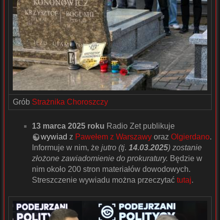
Grób
Strażnika Choroszczy
13 marca 2025 roku
Radio Zet publikuje
wywiad
z
Pawełem z Warszawy
oraz
Olgierdano
.
Informuje w nim, że
jutro (tj.
14.03.2025
) zostanie
złożone zawiadomienie do prokuratury.
Będzie w
nim około 200 stron materiałów dowodowych.
Streszczenie wywiadu można przeczytać
tutaj
.