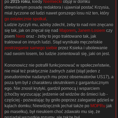
po
2015 roku
, kiedy
Niemiecki
objął w domku
drewnianym posadę redaktora i ujawniał postać Krzysia,
miał życzone od ludzi nawet gorszego losu niż ten, który
go ostatecznie spotkał
.
Ludzie życzyli mu, ażeby zdechł, żeby to nad nim znęcano
się tak, jak on znęcał się nad
Majorem
,
Janem Łosiem
czy
psem
Nero
oraz - żeby to jego traktowano tak, jak
traktował on innych ludzi. Stąd wynikało męczeńskie
postrzeganie samego siebie
przez Ksieka i ubolewanie
nad swoim losem, bo ludzie zorientowali się, jaki on jest.
Kononowicz nie potrafił funkcjonować w społeczeństwie,
nie miał też praktycznie żadnych zalet (stąd jeden z
pseudonimów nadanych mu przez obserwatorów US17), a
poza tym był z charakteru okrutnikiem z gargantuicznym
ego. Nie znosił krytyki, gardził pomocą i wsparciem
(choćby wyrzucając jedzenie od widzów do śmieci lub -
częściej - pozwalając by gniło poprzez zaleganie gdzieś w
kątach domku; Niewdzięcznik jechał także po
MOPRu
jak
po masełku), był nieukiem choć zdawało mu się, że
pozjadał wszystkie rozumy, ale także był