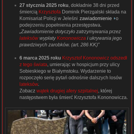
27 stycznia 2025 roku
, dokładnie 38 dni przed
śmiercią
Krzysztofa
Dominik Pierzgalski składa na
Komisariat Policji w Jeleśni
zawiadomienie
o
podejrzeniu popełnienia przestępstwa.
„Zawiadomienie dotyczyło zatrzymywania przez
lateksów
wypłaty
Kononowicza
i ukrywania jego
prawdziwych zarobków. (art. 286 KK)”
6 marca 2025 roku
Krzysztof Kononowicz odszedł
z tego świata
, umierając w hospicjum przy ulicy
Sobieskiego w Białymstoku. Wydarzenie to
rozpoczęło serię pytań odnośnie dalszych losów
lateksów
.
Zobacz
wątek drugiej afery szpitalnej
, której
następstwem była śmierć Krzysztofa Kononowicza.