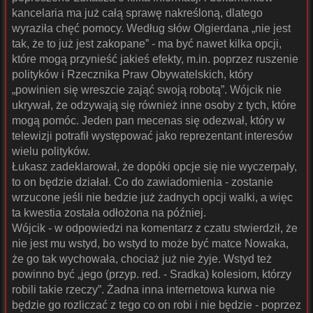
kancelaria ma już całą sprawę nakreśloną, dlatego
wyraziła chęć pomocy. Według słów Olgierdana „nie jest
tak, że to już jest zakopane” - ma być nawet kilka opcji,
które mogą przynieść jakieś efekty, m.in. poprzez ruszenie
polityków i Rzecznika Praw Obywatelskich, który
„powinien się wreszcie zająć swoją robotą”. Wójcik nie
ukrywał, że odzywają się również inne osoby z tych, które
mogą pomóc. Jeden pan mecenas się odezwał, który w
telewizji potrafił występować jako reprezentant interesów
wielu polityków.
Łukasz zadeklarował, że dopóki opcje się nie wyczerpały,
to on będzie działał. Co do zawiadomienia - zostanie
wrzucone jeśli nie bedzie już żadnych opcji walki, a więc
ta kwestia została odłożona na później.
Wójcik - w odpowiedzi na komentarz z czatu stwierdził, że
nie jest mu wstyd, bo wstyd to może być matce Nowaka,
że go tak wychowała, chociaż już nie żyje. Wstyd też
powinno być „jego (przyp. red. - Sradka) kolesiom, którzy
robili takie rzeczy”. Żadna inna internetowa kurwa nie
będzie go rozliczać z tego co on robi i nie będzie - poprzez