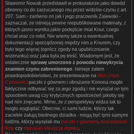
Sławomir Nowak przedstawił w prokuraturze jako dowód
obronny co do zarzucanego mu przez widzów czynu z art.
207. Sam - zarówno on jak i jego pracownik Zalewski -
zaznaczał, że istnieją pewne niepublikowane materiały, z
których jasno wynika jakie podejście miał Knur, czego
chciał oraz co robił. Nie wiemy także o ewentualnej
dokumentacji sporządzonej między nim a Knurem, czy
było tego więcej (oprócz zgody na upublicznianie
wizerunku) oraz jaka była jej treść. Wiadomym jest, że
ostatecznie
sprawę umorzono z powodu niewykrycia
znamion czynu zabronionego
. Istnieje zatem
prawdopodobieństwo, że prezentowane na
Mlecznym
Człowieku
paczki z gównem i obrażanie Konona mogło
faktycznie odbywać się za jego zgodą i nie wyrażał on tym
sposobem uwag czy krytycznych spostrzeżeń jakoby się
nad nim znęcano. Mimo, że z perspektywy widza tak to
mogło wyglądać. Obecnie, ci sami ludzie, którzy tak
zaciekle żałują biednego dziadka - mogą być tymi samymi
ludźmi, którzy wysyłali mu
paczki z gównem
,
dewastowali
flotę
czy
malowali elewację domku
.