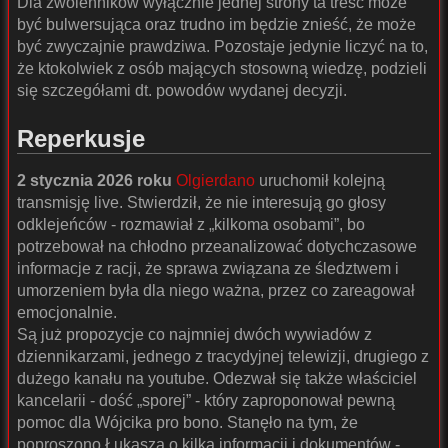
Dla zwolenników wyłącznie jednej strony ta treść może
być bulwersująca oraz trudno im będzie znieść, że może
być zwyczajnie prawdziwa. Pozostaje jedynie liczyć na to,
że ktokolwiek z osób mających stosowną wiedzę, podzieli
się szczegółami dt. powodów wydanej decyzji.
Reperkusje
2 stycznia 2026 roku
Olgierdano
uruchomił kolejną
transmisję live. Stwierdził, że nie interesują go głosy
odklejeńców - rozmawiał z „kilkoma osobami”, bo
potrzebował na chłodno przeanalizować dotychczasowe
informacje z racji, że sprawa związana ze śledztwem i
umorzeniem była dla niego ważna, przez co zareagował
emocjonalnie.
Są już propozycje co najmniej dwóch wywiadów z
dziennikarzami, jednego z tracydyjnej telewizji, drugiego z
dużego kanału na youtube. Odezwał się także właściciel
kancelarii - dość „sporej” - który zaproponował pewną
pomoc dla Wójcika pro bono. Stanęło na tym, że
poproszono Łukasza o kilka informacji i dokumentów -