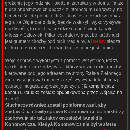
grożenie jego rodzinie - siedział zahukany w domu. Także
niech anonimowe chłopaczki z internetu mu darowały, bo
będzie ciśnięte po nich. Jeżeli ktoś jest niezadowolony z
tego, że Olgierdano dalej będzie walczył i wykorzystywał
możliwości, to niech sobie idzie na archiwum kanału
Mleczny Człowiek. Piłka jest dalej w grze, bo każdy ruch
jest gruntem choćby pod ruch medialny, a
lateksy
siedzą
cicho na ten moment, bo wiedzą, że to nie jest koniec.
Wójcik sprawę wykorzysta z pomocą wszystkich, którzy
się do niego teraz odzywają i którzy widzieli m.in. groźby
kierowane pod jego adresem ze strony Rafała Zielonego.
Zielony sugerował mu nieszczęśliwy wypadek lub inną
sytuację mogącą zagrozić jego życiu (
kompilacja z
kanału Ekoludka została opublikowana przez Wójcika na
x.com
).
Słuchacze również zostali poinformowani, aby
zostawić na chwilę sprawę Kononowicza, bo niektórzy
zachowują się tak, jakby on założył kanał dla
Kononowicza. Kiedyś Kononowicz nie był w sferze