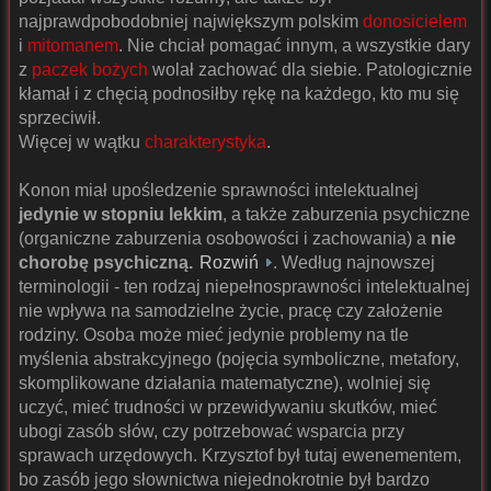
najprawdpobodobniej największym polskim
donosicielem
i
mitomanem
. Nie chciał pomagać innym, a wszystkie dary
z
paczek bożych
wolał zachować dla siebie. Patologicznie
kłamał i z chęcią podnosiłby rękę na każdego, kto mu się
sprzeciwił.
Więcej w wątku
charakterystyka
.
Konon miał upośledzenie sprawności intelektualnej
jedynie w stopniu lekkim
, a także zaburzenia psychiczne
(organiczne zaburzenia osobowości i zachowania) a
nie
chorobę psychiczną.
Rozwiń
. Według najnowszej
terminologii - ten rodzaj niepełnosprawności intelektualnej
nie wpływa na samodzielne życie, pracę czy założenie
rodziny. Osoba może mieć jedynie problemy na tle
myślenia abstrakcyjnego (pojęcia symboliczne, metafory,
skomplikowane działania matematyczne), wolniej się
uczyć, mieć trudności w przewidywaniu skutków, mieć
ubogi zasób słów, czy potrzebować wsparcia przy
sprawach urzędowych. Krzysztof był tutaj ewenementem,
bo zasób jego słownictwa niejednokrotnie był bardzo