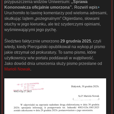
przypuszczenia widzów Uniwersum:
„Sprawa
Kononowicza oficjalnie umorzona”.
Rozwiń wpis
Uruchomiło to lawinę komentarzy pod wieloma adresami,
skutkując lajtem „pożegnalnym” Olgierdano, słowami
otuchy w jego kierunku, ale też szyderczymi opiniami,
wyśmiewającymi jego pychę.
Śledztwo faktycznie umorzono
29 grudnia 2025
, czyli
wtedy, kiedy Pierzgalski opublikował na wykop.pl pismo
jakie otrzymał od prokuratury. To samo pismo, które
użytkownicy w/w portalu poddawali w wątpliwość.
Jako dowód dnia umorzenia służy pismo przesłane od
Marioli Nowak
.