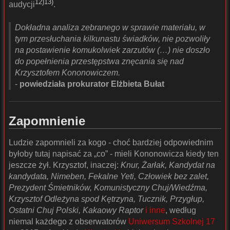
12)
13)
audycji
.
Dokładna analiza zebranego w sprawie materiału, w
tym przesłuchania kilkunastu świadków, nie pozwoliły
na postawienie komukolwiek zarzutów (…) nie doszło
do popełnienia przestępstwa znęcania się nad
Krzysztofem Kononowiczem.
-
powiedziała prokurator Elżbieta Bułat
Zapomnienie
Ludzie zapomnieli za kogo - choć bardziej odpowiednim
byłoby tutaj napisać za „co” - mieli Kononowicza kiedy ten
jeszcze żył. Krzysztof, inaczej:
Knur, Żarłak, Kandydat na
kandydata, Nimeben, Fekalne Yeti, Człowiek bez zalet,
Prezydent Śmietników, Komunistyczny Chuj/Wiedźma,
Krzysztof Odleżyna spod Kętrzyna, Tucznik, Przygłup,
Ostatni Chuj Polski, Kakaowy Raptor
i inne
, według
niemal każdego z obserwatorów
Uniwersum Szkolnej 17