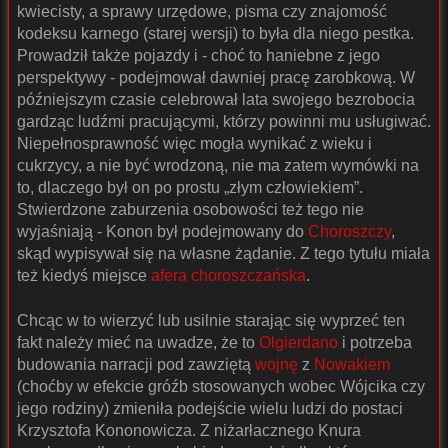
kwiecisty, a sprawy urzędowe, pisma czy znajomość
kodeksu karnego (starej wersji) to była dla niego pestka.
Prowadził także pojazdy i - choć to haniebne z jego
perspektywy - podejmował dawniej pracę zarobkową. W
późniejszym czasie celebrował lata swojego bezrobocia
gardząc ludźmi pracującymi, którzy powinni mu usługiwać.
Niepełnosprawność więc mogła wynikać z wieku i
cukrzycy, a nie być wrodzoną, nie ma zatem wymówki na
to, dlaczego był on po prostu „złym człowiekiem”.
Stwierdzone zaburzenia osobowości też tego nie
wyjaśniają - Konon był podejmowany do
Choroszczy
,
skąd wypisywał się na własne żądanie. Z tego tytułu miała
też kiedyś miejsce
afera choroszczańska
.
Chcąc w to wierzyć lub usilnie starając się wyprzeć ten
fakt należy mieć na uwadze, że to
Olgierdano
i potrzeba
budowania narracji pod zawziętą
wojnę
z
Nowakiem
(choćby w efekcie gróźb stosowanych wobec Wójcika czy
jego rodziny) zmieniła podejście wielu ludzi do postaci
Krzysztofa Kononowicza. Z niżarłacznego Knura