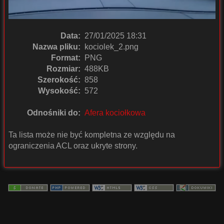
Data:
27/01/2025 18:31
Nazwa pliku:
kociolek_2.png
Format:
PNG
Rozmiar:
488KB
Szerokość:
858
Wysokość:
572
Odnośniki do:
Afera kociołkowa
Ta lista może nie być kompletna ze względu na
ograniczenia ACL oraz ukryte strony.