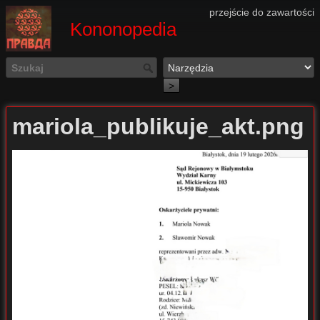
przejście do zawartości
Kononopedia
>
mariola_publikuje_akt.png