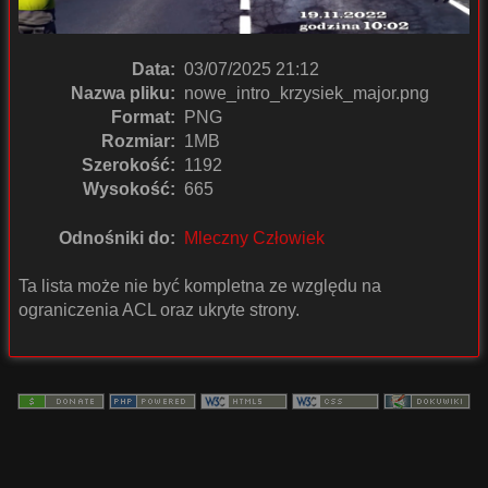
Data:
03/07/2025 21:12
Nazwa pliku:
nowe_intro_krzysiek_major.png
Format:
PNG
Rozmiar:
1MB
Szerokość:
1192
Wysokość:
665
Odnośniki do:
Mleczny Człowiek
Ta lista może nie być kompletna ze względu na
ograniczenia ACL oraz ukryte strony.