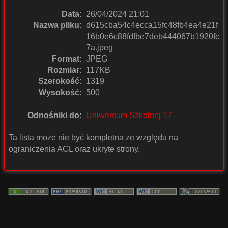
Data:
26/04/2024 21:01
Nazwa pliku:
d615cba54c4ecca15fc48fb4ea4e21f
16b0e6c88fdfbe7deb444067b1920fc
7a.jpeg
Format:
JPEG
Rozmiar:
117KB
Szerokość:
1319
Wysokość:
500
Odnośniki do:
Uniwersum Szkolnej 17
Ta lista może nie być kompletna ze względu na
ograniczenia ACL oraz ukryte strony.