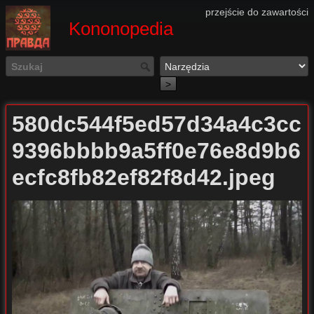
przejście do zawartości
Kononopedia
>
580dc544f5ed57d34a4c3cc
9396bbbb9a5ff0e76e8d9b6
ecfc8fb82ef82f8d42.jpeg