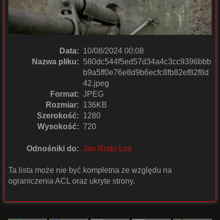
Data:
10/08/2024 00:08
Nazwa pliku:
580dc544f5ed57d34a4c3cc9396bbb
b9a5ff0e76e8d9b6ecfc8fb82ef82f8d
42.jpeg
Format:
JPEG
Rozmiar:
136KB
Szerokość:
1280
Wysokość:
720
Odnośniki do:
Jan Rodo Łoś
Ta lista może nie być kompletna ze względu na
ograniczenia ACL oraz ukryte strony.