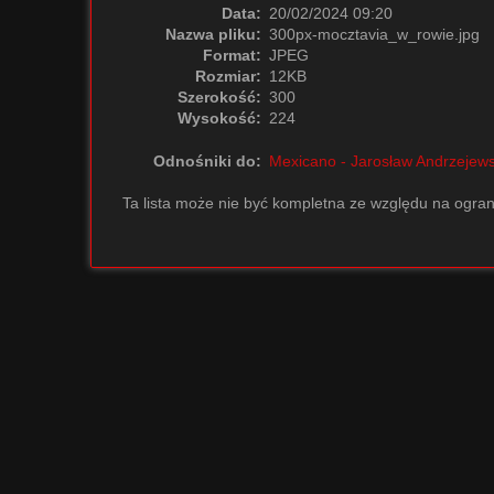
Data:
20/02/2024 09:20
Nazwa pliku:
300px-mocztavia_w_rowie.jpg
Format:
JPEG
Rozmiar:
12KB
Szerokość:
300
Wysokość:
224
Odnośniki do:
Mexicano - Jarosław Andrzejews
Ta lista może nie być kompletna ze względu na ogran