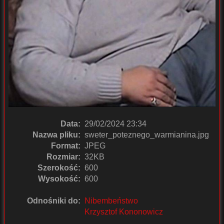
Data:
29/02/2024 23:34
Nazwa pliku:
sweter_poteznego_warmianina.jpg
Format:
JPEG
Rozmiar:
32KB
Szerokość:
600
Wysokość:
600
Odnośniki do:
Nibembeństwo
Krzysztof Kononowicz