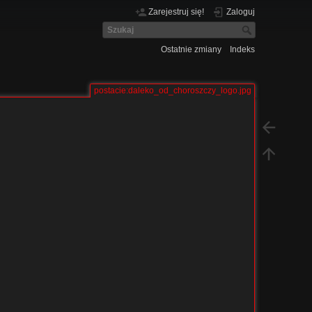
Zarejestruj się!
Zaloguj
Ostatnie zmiany
Indeks
postacie:daleko_od_choroszczy_logo.jpg