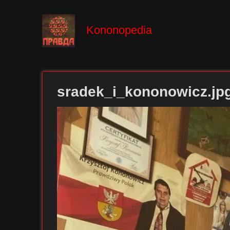
Kononopedia
sradek_i_kononowicz.jp