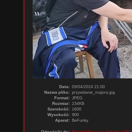
Data:
09/04/2024 21:00
Nazwa pliku:
przywitanie_majora.jpg
Format:
JPEG
Rozmiar:
234KB
Szerokość:
1600
Wysokość:
900
Aparat:
BeFunky
Odnośniki do:
Powrót Majora na Szkolną (202