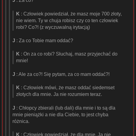
J
: Za co?
K
: Człowiek powiedział, że masz moje 700 złoty,
nie wiem. Ty w chuja robisz czy co ten człowiek
robi? Co?! (z wyczuwalną irytacją)
J
: Za co Tobie mam oddać?
K
: On za co robi? Słuchaj, masz przyjechać do
mnie!
J
: Ale za co?! Się pytam, za co mam oddać?!
K
: Człowiek mówi, że masz oddać siedemset
złotych dla mnie. Ja nie rozumiem teraz.
J
: Chłopcy zbierali (lub dali) dla mnie i to są dla
mnie pieniążki a nie dla Ciebie, to jest chyba
różnica.
K
: Człowiek powiedział, że dla mnie. Ja nie