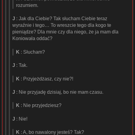
rozumiem.
J
: Jak dla Ciebie? Tak słucham Ciebie teraz
wyraźnie i tego… To wreszcie tego dla kogo te
pieniądze? Dla mnie czy dla niego, że ja mam dla
Koniowała oddać?
K
: Słucham?
J
: Tak.
K
: Przyjeżdżasz, czy nie?!
J
: Nie przyjadę dzisiaj, bo nie mam czasu.
K
: Nie przyjedziesz?
J
: Nie!
K
: A, bo nawalony jesteś? Tak?