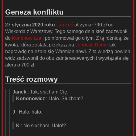
Geneza konfliktu
27 stycznia 2020 roku
Jan Łoś
otrzymał 790 zł od
Wiskorda z Warszawy. Tego samego dnia ktoś zadzwonił
do
Kononowicza
i poinformował go o tym. Z tą różnicą, że
kwota, która została przekazana
Johnowi Deere
tak
naprawdę należała się Warmianinowi. Z tą wiedzą pewien
widz zadzwonił do obu zainteresowanych i wywiązała się
afera o 700 zł.
Treść rozmowy
Janek
: Tak, słucham Cię.
Kononowicz
: Halo. Słucham?
J
: Halo, halo.
K
: No słucham. Halo!?