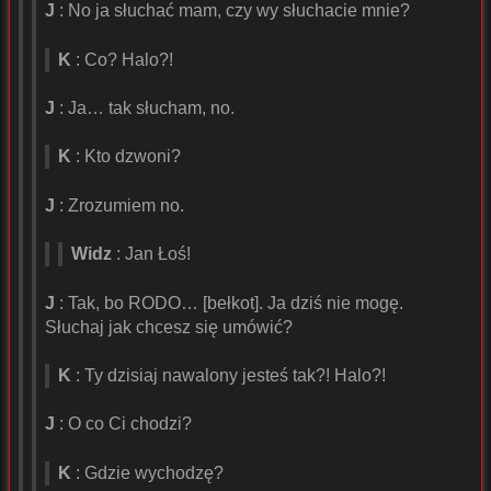
J
: No ja słuchać mam, czy wy słuchacie mnie?
K
: Co? Halo?!
J
: Ja… tak słucham, no.
K
: Kto dzwoni?
J
: Zrozumiem no.
Widz
: Jan Łoś!
J
: Tak, bo RODO… [bełkot]. Ja dziś nie mogę.
Słuchaj jak chcesz się umówić?
K
: Ty dzisiaj nawalony jesteś tak?! Halo?!
J
: O co Ci chodzi?
K
: Gdzie wychodzę?