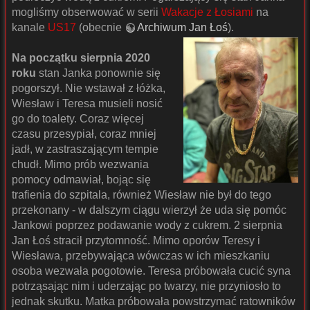
mogliśmy obserwować w serii
Wakacje z Łosiami
na
kanale
US17
(obecnie
Archiwum Jan Łoś
).
Na początku sierpnia 2020
roku
stan Janka ponownie się
pogorszył. Nie wstawał z łóżka,
Wiesław i Teresa musieli nosić
go do toalety. Coraz więcej
czasu przesypiał, coraz mniej
jadł, w zastraszającym tempie
chudł. Mimo prób wezwania
pomocy odmawiał, bojąc się
trafienia do szpitala, również Wiesław nie był do tego
przekonany - w dalszym ciągu wierzył że uda się pomóc
Jankowi poprzez podawanie wody z cukrem. 2 sierpnia
Jan Łoś stracił przytomność. Mimo oporów Teresy i
Wiesława, przebywająca wówczas w ich mieszkaniu
osoba wezwała pogotowie. Teresa próbowała cucić syna
potrząsając nim i uderzając po twarzy, nie przyniosło to
jednak skutku. Matka próbowała powstrzymać ratowników