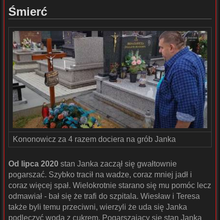
Śmierć
Kononowicz za 4 razem dociera na grób Janka
Od lipca 2020
stan Janka zaczął się gwałtownie
pogarszać. Szybko tracił na wadze, coraz mniej jadł i
coraz więcej spał. Wielokrotnie starano się mu pomóc lecz
odmawiał - bał się że trafi do szpitala. Wiesław i Teresa
także byli temu przeciwni, wierzyli że uda się Janka
podleczyć wodą z cukrem. Pogarszający się stan Janka