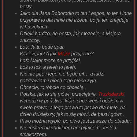
besty.
Jako dla Jana Boborodło to ten Lesgos, to ten i inne
przypraw to dla mnie nie trzeba, bo ja ten znajduje
w hasiokach
Dzięki bardzo, de besta, jak możecie, a Majora
zniszczę.
Łoś: Ja tu będe spał.
Ktoś: Spał? A jak
Major
przyjdzie?
Łoś: Major może se przyjść!
Łoś to łoś, a jeleń to jeleń.
Nic nie piję i tego nie będę pił… a ludzi
pozdrawiam i niech tego niech żyją.
Chcecie, to róbcie co chcecie.
Polska, jak to się mówi, przeciętnie,
Truskalarski
wchodzi w państwo, które chce wejść ogółem w
swoje prawo, a jego prawo to prawo dla mnie, na
dzień dzisiejszy, jak to się mówi, de best i gówn.
Piwo można wypić, bo piwo jest zawsze do obiadu.
Nie jestem alkoholikiem ani pijakiem. Jestem
smakoszem.