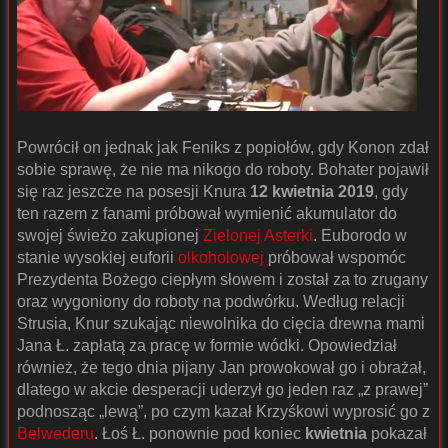
Powrócił on jednak jak Feniks z popiołów, gdy Konon zdał
sobie sprawę, że nie ma nikogo do roboty. Bohater pojawił
się raz jeszcze na posesji Knura
12 kwietnia 2019
, gdy
ten razem z fanami próbował wymienić akumulator do
swojej świeżo zakupionej
Zielonej Asterki
. Euborodo w
stanie wysokiej euforii
olkoholowej
próbował wspomóc
Prezydenta Bożego ciepłym słowem i został za to zrugany
oraz wygoniony do roboty na podwórku. Według relacji
Strusia, Knur szukając niewolnika do cięcia drewna mami
Jana Ł. zapłatą za pracę w formie wódki. Opowiedział
również, że tego dnia pijany Jan prowokował go i obrażał,
dlatego w akcie desperacji uderzył go jeden raz „z prawej”
podnosząc „lewą”, po czym kazał Krzyśkowi wyprosić go z
Belwederu
. Łoś Ł. ponownie pod koniec
kwietnia
pokazał