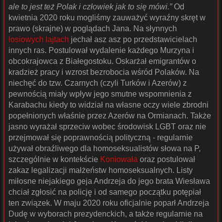
ale to jest też Polak i człowiek jak to się mówi.”
Od
kwietnia 2020 roku mogliśmy zauważyć wyraźny skręt w
prawo (skrajne) w poglądach Jana. Na słynnych
łosiowych lajtach
jechał asz asz po przedstawicielach
innych ras. Postulował wydalenie każdego Murzyna i
obcokrajowca z Białegostoku. Oskarżał emigrantów o
kradzież pracy i wzrost bezrobocia wśród Polaków. Na
niechęć do tzw. Czarnych (czyli Turków i Azerów) z
pewnością miały wpływ jego smutne wspomnienia z
Karabachu kiedy to widział na własne oczy wiele zbrodni
popełnionych właśnie przez Azerów na Ormianach. Także
jasno wyrażał sprzeciw wobec środowisk LGBT oraz nie
przejmował się poprawnością polityczną - regularnie
używał obraźliwego dla homoseksualistów słowa na P,
szczególnie w kontekście
Koniowała
oraz postulował
zakaz legalizacji małżeństw homoseksualnych. Listy
miłosne niejakiego geja Andrzeja do jego brata Wiesława
chciał zgłosić na policję i od samego początku potępiał
ten związek. W maju 2020 roku oficjalnie poparł Andrzeja
Dudę w wyborach prezydenckich, a także regularnie na