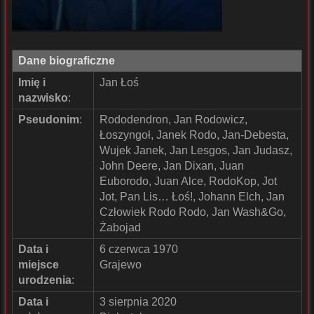
Dane biograficzne
Imię i
Jan Łoś
nazwisko
:
Pseudonim
:
Rododendron, Jan Rodowicz,
Łoszyngoł, Janek Rodo, Jan-Debesta,
Wujek Janek, Jan Lesgos, Jan Judasz,
John Deere, Jan Dixan, Juan
Euborodo, Juan Alce, RodoKop, Jot
Jot, Pan Lis… Łoś!, Johann Elch, Jan
Człowiek Rodo Rodo, Jan Wash&Go,
Żabojad
Data i
6 czerwca 1970
miejsce
Grajewo
urodzenia
:
Data i
3 sierpnia 2020