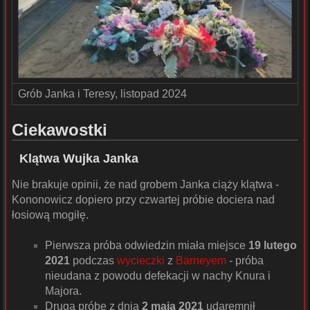
Grób Janka i Teresy, listopad 2024
Ciekawostki
Klątwa Wujka Janka
Nie brakuje opinii, że nad grobem Janka ciąży klątwa -
Kononowicz dopiero przy czwartej próbie dociera nad
łosiową mogiłę.
Pierwsza próba odwiedzin miała miejsce
19 lutego
2021
podczas
wycieczki
z
Barneyem
- próba
nieudana z powodu defekacji w nachy Knura i
Majora.
Drugą próbę z dnia
2 maja 2021
udaremnił