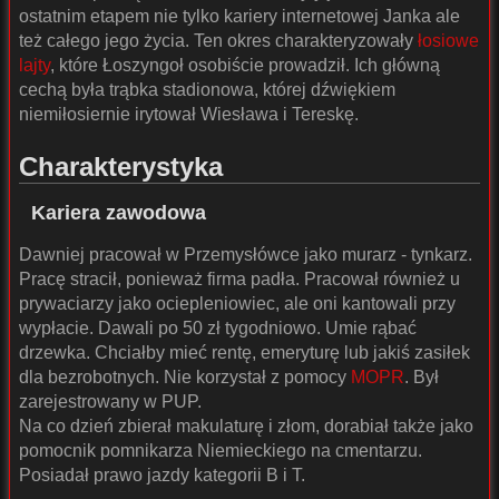
ostatnim etapem nie tylko kariery internetowej Janka ale
też całego jego życia. Ten okres charakteryzowały
łosiowe
lajty
, które Łoszyngoł osobiście prowadził. Ich główną
cechą była trąbka stadionowa, której dźwiękiem
niemiłosiernie irytował Wiesława i Tereskę.
Charakterystyka
Kariera zawodowa
Dawniej pracował w Przemysłówce jako murarz - tynkarz.
Pracę stracił, ponieważ firma padła. Pracował również u
prywaciarzy jako ociepleniowiec, ale oni kantowali przy
wypłacie. Dawali po 50 zł tygodniowo. Umie rąbać
drzewka. Chciałby mieć rentę, emeryturę lub jakiś zasiłek
dla bezrobotnych. Nie korzystał z pomocy
MOPR
. Był
zarejestrowany w PUP.
Na co dzień zbierał makulaturę i złom, dorabiał także jako
pomocnik pomnikarza Niemieckiego na cmentarzu.
Posiadał prawo jazdy kategorii B i T.