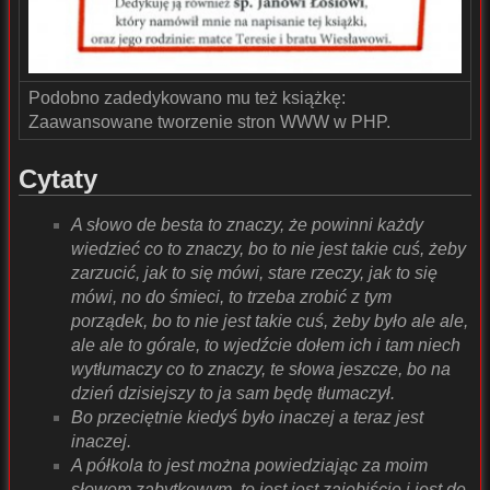
Podobno zadedykowano mu też książkę:
Zaawansowane tworzenie stron WWW w PHP.
Cytaty
A słowo de besta to znaczy, że powinni każdy
wiedzieć co to znaczy, bo to nie jest takie cuś, żeby
zarzucić, jak to się mówi, stare rzeczy, jak to się
mówi, no do śmieci, to trzeba zrobić z tym
porządek, bo to nie jest takie cuś, żeby było ale ale,
ale ale to górale, to wjedźcie dołem ich i tam niech
wytłumaczy co to znaczy, te słowa jeszcze, bo na
dzień dzisiejszy to ja sam będę tłumaczył.
Bo przeciętnie kiedyś było inaczej a teraz jest
inaczej.
A półkola to jest można powiedziając za moim
słowem zabytkowym, to jest jest zajebiście i jest de