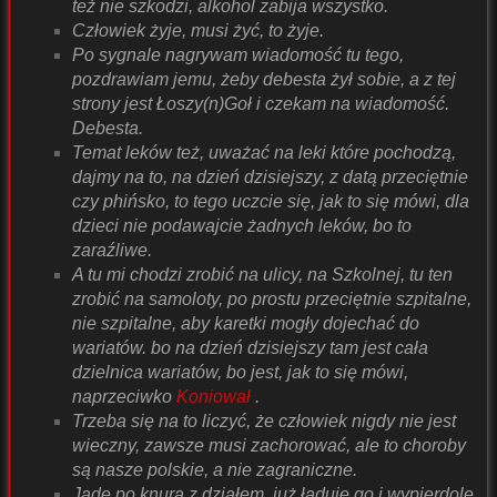
też nie szkodzi, alkohol zabija wszystko.
Człowiek żyje, musi żyć, to żyje.
Po sygnale nagrywam wiadomość tu tego,
pozdrawiam jemu, żeby debesta żył sobie, a z tej
strony jest Łoszy(n)Goł i czekam na wiadomość.
Debesta.
Temat leków też, uważać na leki które pochodzą,
dajmy na to, na dzień dzisiejszy, z datą przeciętnie
czy phińsko, to tego uczcie się, jak to się mówi, dla
dzieci nie podawajcie żadnych leków, bo to
zaraźliwe.
A tu mi chodzi zrobić na ulicy, na Szkolnej, tu ten
zrobić na samoloty, po prostu przeciętnie szpitalne,
nie szpitalne, aby karetki mogły dojechać do
wariatów. bo na dzień dzisiejszy tam jest cała
dzielnica wariatów, bo jest, jak to się mówi,
naprzeciwko
Koniował
.
Trzeba się na to liczyć, że człowiek nigdy nie jest
wieczny, zawsze musi zachorować, ale to choroby
są nasze polskie, a nie zagraniczne.
Jadę po knura z działem, już ładuje go i wypierdolę