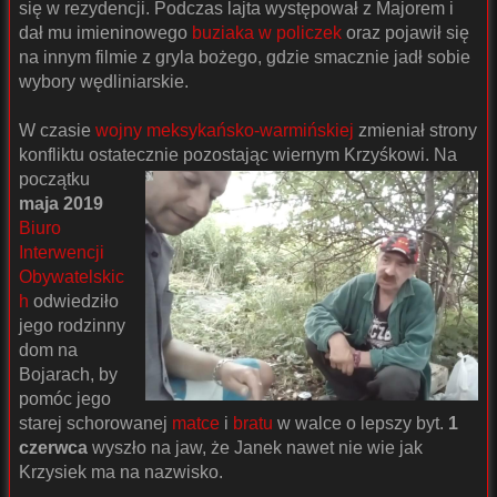
się w rezydencji. Podczas lajta występował z Majorem i
dał mu imieninowego
buziaka w policzek
oraz pojawił się
na innym filmie z gryla bożego, gdzie smacznie jadł sobie
wybory wędliniarskie.
W czasie
wojny meksykańsko-warmińskiej
zmieniał strony
konfliktu ostatecznie pozostając wiernym Krzyśkowi.
Na
początku
maja 2019
Biuro
Interwencji
Obywatelskic
h
odwiedziło
jego rodzinny
dom na
Bojarach, by
pomóc jego
starej schorowanej
matce
i
bratu
w walce o lepszy byt.
1
czerwca
wyszło na jaw, że Janek nawet nie wie jak
Krzysiek ma na nazwisko.