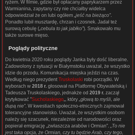
ryżem. W filmie, gdzie był opłacany paprykarzem przez
Warmianina, zapytany czy nie chciałby widelca
odpowiedział że on lubi ogółem
„jeść na bieżąco”
.
Ponadto lubił musztardę, chrzan i czosnek. Jadał też
surową cebulę (
„cebula to jak jabłko”
). Smakowało mu
także surowe mięso.
Poglądy polityczne
Do kwietnia 2020 roku poglądy Janka były dość liberalne.
Zadowolony z sytuacji w Białymstoku uważał, że wszystko
idzie do przodu. Komunikacja miejska jeździ na czas.
Według niego prezydent
Truskolaski
robi porządki. W
wyborach w
2018 r.
głosował na Platformę Obywatelską i
Tadeusza Truskolaskiego, jednakże od
2019 r.
zaczął
krytykować ”
Sucholaskiego
„, który
„głową to myśli, ale
dupą nie”
. W kwestiach społeczno-etnicznych zajmował
tolerancyjne stanowisko. Uważał, że wszystkim osobom
należy się szacunek, niezależnie od narodowości oraz
popierał emigrację „zwłaszcza arabów i Ormian”.
„To nie
jest taka opcja, że Ormian, czy tu będzie Arab, czy tego,