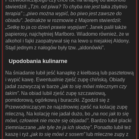
stwierdził:
„Tzn. od piwa? To chyba nie jest taka zbytnio
terapia”
;
„piwo można wypić, bo piwo jest zawsze do
obiadu”
. Jednakże w rozmowie z Majorem stwierdził:
„Setkę to ja co dzień prawie wypijam”
. Janek palił także
papierosy, najchętniej Marlboro. Wiadomo również, że w
alkohol i fajki zaopatrywał się na lewo u niejakiej Aldony.
Stąd jednym z nałogów były tzw. „aldonówki”.
Upodobania kulinarne
Na śniadanie lubił jeść kanapkę z kiełbasą lub pasztetową
i wypić kawę. Ewentualnie zjeść zupę chińską. Obiady
jadał zazwyczaj w barze
„jak to się mówi mlecznym czy
takim”
. Na obiad lubił zjeść zupę szczawiową,
pomidorową, ogórkową i buraczki. Zgodził się z
Przewodniczącym że najzdrowiej zjeść na kolację zupę
mleczną. Na kolację nie jadał dużo, bo
„na noc jak to się
mówi, człowiek nie może się objadać”
. Bardzo lubił placki
ziemniaczane
„ale tyle że ja ich słodzę”
. Ponadto lubił też
kaszę i ryż
„jak to się mówi z sosem”
lub mleczne zupy z