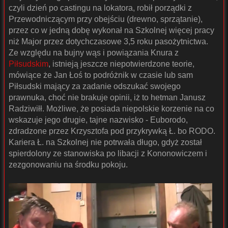
czyli dzień po castingu na lokatora, robił porządki z
Przewodniczącym przy obejściu (drewno, sprzątanie),
przez co w jedną dobę wykonał na Szkolnej więcej pracy
niż Major przez dotychczasowe 3,5 roku pasożytnictwa.
Ze względu na bujny wąs i powiązania Knura z
Piłsudskim
, istnieją jeszcze niepotwierdzone teorie,
mówiące że Jan Łoś to podróżnik w czasie lub sam
Piłsudski mający za zadanie odszukać swojego
prawnuka, choć nie brakuje opinii, iż to hetman Janusz
Radziwiłł. Możliwe, że posiada niepolskie korzenie na co
wskazuje jego drugie, tajne nazwisko - Euborodo,
zdradzone przez Krzysztofa pod przykrywką Ł. bo RODO.
Kariera Ł. na Szkolnej nie potrwała długo, gdyż został
spierdolony ze stanowiska po libacji z Kononowiczem i
zezgonowaniu na środku pokoju.