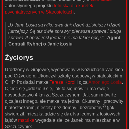
autor słynnego projektu
lotniska dla karetek
psychiatrycznych w Starosielcach
.
„U Jana Łosia są tylko dwa dni: dzień dzisiejszy i dzień
jutrzejszy. Są też dwie sprawy: pierwsza sprawa i druga
sprawa. A opcja jest jedna: nie ma takiej opcji.”
-
Agent
Centrali Rybnej o Janie Łosiu
Życiorys
Urodzony w Grajewie, wychowany w Kożuchach Wielkich
pod Giżyckiem. Ukończył szkołę osobową w białostockim
OHP. Posiadał matkę
Teresę Korol
i ojca
Antoniego Łosia
.
Ojciec się „oddzielił się, jak to się mówi” i ma swoje
gospodarstwo 4 km za Szczuczynem. Jak sam mówił z
ojca jest innego, ale matkę ma jedną. Okuratny i pracowity
2)
białostoczanin, niestety
bez
domny i bezrobotny
(jak
stwierdził, mieszka gdzie się da). Na jednym z łosiowych
lajtów
matulka
wygadała się, że Janek ma mieszkanie w
Szczuczynie: