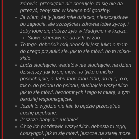
zdrowia, przeciętnie nie chorujcie, to się nie da
przeżyć, żeby stać w kolejce pół godziny.
Ja wiem, że ty jesteś miłe dziecko, nieszczęśliwe
bo zapłocie, ale szczęścia i zdrowia tobie życzę, i
żeby tobie się dobrze żyło w Madrycie i w krzyżu.
Słowa skierowane do osła w zoo.
To tego, debeścik mój debeścik jest, lulka o mam
do czego przytulić się, jak to się mówi, bo to misio-
sisio.
Ludzi słuchajcie, wariatów nie słuchajcie, na dzień
dzisiejszy, jak to się mówi, to tylko o miśku
posłuchajcie, o, tabu-tabu-tabu-tabu, no ej ej, o o,
tak o, do psiodu do psiodu, słuchajcie wszystkich
jak to się mówi, bezdomnych i tego w miarę, a tym
bardziej wspomagajcie.
Jeżeli to wyjdzie nie fair, to będzie przeciętnie
trochę pojebane.
Jeszcze baby nie ruchałeś
Chcę ich pozdrowić wszystkich, debesta tu tego,
Łoszyngoł, jak to się mówi, jeszcze na starej może