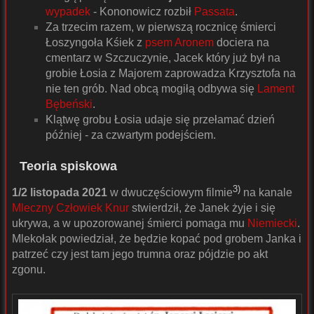
wypadek
- Kononowicz rozbił
Passata
.
Za trzecim razem, w pierwszą rocznicę śmierci
Łoszyngoła Kśiek z
psem Aronem
dociera na
cmentarz w Szczuczynie, Jacek który już był na
grobie Łosia z Majorem zaprowadza Krzysztofa na
nie ten grób. Nad obcą mogiłą odbywa się
Lament
Bębeński
.
Klątwę grobu Łosia udaje się przełamać dzień
później - za czwartym podejściem.
Teoria spiskowa
3)
1/2 listopada 2021
w dwuczęściowym filmie
na kanale
Mleczny Człowiek
Knur
stwierdził, że Janek żyje i się
ukrywa, a w upozorowanej śmierci pomaga mu
Niemiecki
.
Mlekołak powiedział, że będzie kopać pod grobem Janka i
patrzeć czy jest tam jego trumna oraz pójdzie po akt
zgonu.