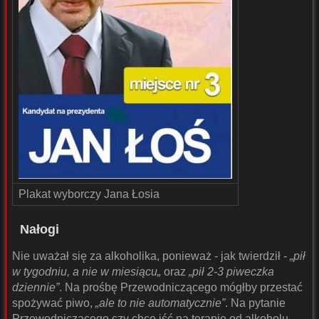
Plakat wyborczy Jana Łosia
Nałogi
Nie uważał się za alkoholika, ponieważ - jak twierdził -
„pił
w tygodniu, a nie w miesiącu„
oraz
„pił 2-3 piweczka
dziennie”
. Na prośbę Przewodniczącego mógłby przestać
spożywać piwo,
„ale to nie automatycznie”
. Na pytanie
Przewodniczącego czy chce iść na terapię od alkoholu