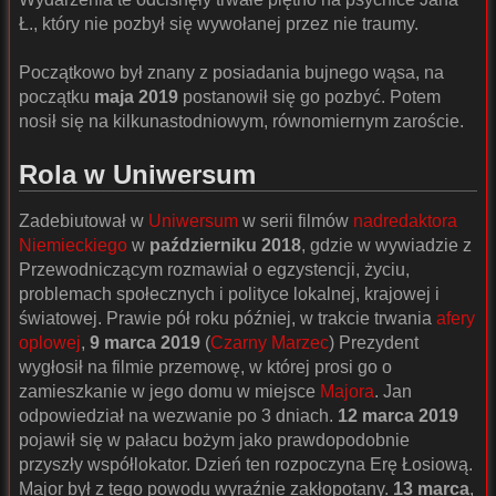
Ł., który nie pozbył się wywołanej przez nie traumy.
Początkowo był znany z posiadania bujnego wąsa, na
początku
maja 2019
postanowił się go pozbyć. Potem
nosił się na kilkunastodniowym, równomiernym zaroście.
Rola w Uniwersum
Zadebiutował w
Uniwersum
w serii filmów
nadredaktora
Niemieckiego
w
październiku 2018
, gdzie w wywiadzie z
Przewodniczącym rozmawiał o egzystencji, życiu,
problemach społecznych i polityce lokalnej, krajowej i
światowej. Prawie pół roku później, w trakcie trwania
afery
oplowej
,
9 marca 2019
(
Czarny Marzec
) Prezydent
wygłosił na filmie przemowę, w której prosi go o
zamieszkanie w jego domu w miejsce
Majora
. Jan
odpowiedział na wezwanie po 3 dniach.
12 marca 2019
pojawił się w pałacu bożym jako prawdopodobnie
przyszły współlokator. Dzień ten rozpoczyna Erę Łosiową.
Major był z tego powodu wyraźnie zakłopotany.
13 marca
,