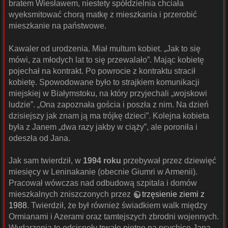
bratem Wiesławem, niestety spółdzielnia chciała
wyeksmitować chorą matkę z mieszkania i przerobić
mieszkanie na państwowe.
Kawaler od urodzenia. Miał multum kobiet. „Jak to się
mówi, za młodych lat to się przewalało”. Mając kobietę
pojechał na kontrakt. Po powrocie z kontraktu stracił
kobietę. Spowodowane było to strajkiem komunikacji
miejskiej w Białymstoku, na który przyjechali „wojskowi
ludzie”. „Ona zapoznała gościa i poszła z nim. Na dzień
dzisiejszy jak znam ją ma trójkę dzieci”. Kolejna kobieta
była z Janem „dwa razy jakby w ciąży”, ale poroniła i
odeszła od Jana.
Jak sam twierdził, w
1994 roku
przebywał przez dziewięć
miesięcy w Leninakanie (obecnie Giumri w Armenii).
Pracował wówczas nad odbudową szpitala i domów
mieszkalnych zniszczonych przez
trzęsienie ziemi z
1988
. Twierdził, że był również świadkiem walk między
Ormianami i Azerami oraz tamtejszych zbrodni wojennych.
Wydarzenia te odcisnęły trwałe piętno na psychice Jana