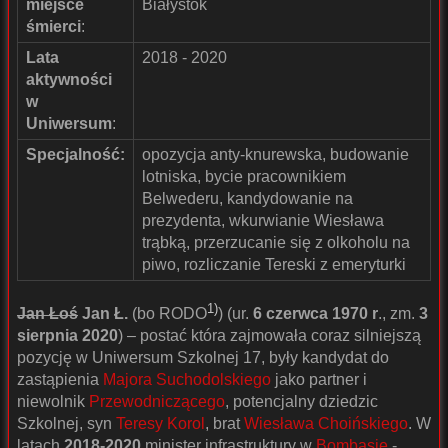
miejsce
Białystok
śmierci
:
Lata
2018 - 2020
aktywności
w
Uniwersum
:
Specjalność:
opozycja anty-knurewska, budowanie
lotniska, bycie pracownikiem
Belwederu, kandydowanie na
prezydenta, wkurwianie Wiesława
trąbką, przerzucanie się z olkoholu na
piwo, rozliczanie Tereski z emeryturki
1)
Jan Łoś
Jan Ł.
(bo RODO
) (ur.
6 czerwca 1970 r
., zm.
3
sierpnia 2020
) – postać która zajmowała coraz silniejszą
pozycję w Uniwersum Szkolnej 17, były kandydat do
zastąpienia
Majora Suchodolskiego
jako partner i
niewolnik
Przewodniczącego
, potencjalny dziedzic
Szkolnej, syn
Teresy Korol
, brat
Wiesława Choińskiego
. W
latach
2018-2020
minister infrastruktury w
Bombasie
-