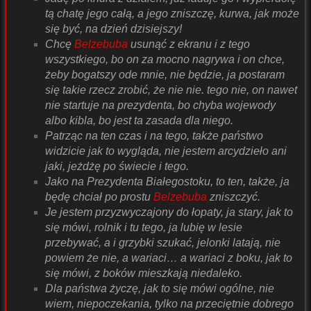
tą chatę jego całą, a jego zniszczę, kurwa, jak może
się być, na dzień dzisiejszy!
Chcę
Belzebuba
usunąć z ekranu i z tego
wszystkiego, bo on za mocno nagrywa i on chce,
żeby bogatszy ode mnie, nie będzie, ja postaram
się takie rzecz zrobić, że nie nie. tego nie, on nawet
nie startuje na prezydenta, bo chyba wojewody
albo kibla, bo jest ta zasada dla niego.
Patrząc na ten czas i na tego, także państwo
widzicie jak to wygląda, nie jestem arcydzieło ani
jaki, jeżdżę po świecie i tego.
Jako na Prezydenta Białegostoku, to ten, także, ja
będę chciał po prostu
Belzebuba
zniszczyć.
Je jestem przyzwyczajony do łopaty, ja stary, jak to
się mówi, rolnik i tu tego, ja lubię w lesie
przebywać, a i grzybki szukać, jelonki latają, nie
powiem że nie, a wariaci… a wariaci z boku, jak to
się mówi, z boków mieszkają niedaleko.
Dla państwa życzę, jak to się mówi ogólne, nie
wiem, niepoczekania, tylko na przeciętnie dobrego