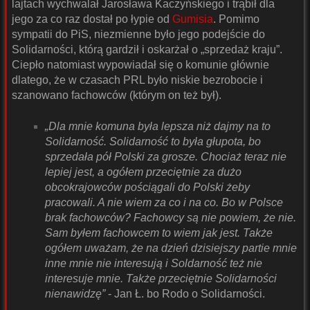
lajtach wychwalał Jarosława Kaczyńskiego i trąbił dla
jego za co raz dostał po łypie od
Gumisia
. Pomimo
sympatii do PiS, niezmienne było jego podejście do
Solidarności, którą gardził i oskarżał o „sprzedaż kraju”.
Ciepło natomiast wypowiadał się o komunie głównie
dlatego, że w czasach PRL było niskie bezrobocie i
szanowano fachowców (którym on też był).
„Dla mnie komuna była lepsza niż dajmy na to
Solidarność. Solidarność to była głupota, bo
sprzedała pół Polski za grosze. Chociaż teraz nie
lepiej jest, a ogółem przeciętnie za dużo
obcokrajowców pościągali do Polski żeby
pracowali. A nie wiem za co i na co. Bo w Polsce
brak fachowców? Fachowcy są nie powiem, że nie.
Sam byłem fachowcem to wiem jak jest. Także
ogółem uważam, że na dzień dzisiejszy partie mnie
inne mnie nie interesują i Soldarność też nie
interesuje mnie. Także przeciętnie Solidarności
nienawidzę”
- Jan Ł. bo Rodo o Solidarności.