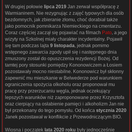
W drugiej połowie
lipca 2019
Jan zerwał współpracę z
Warmianinem. Nie rezygnując z zajęć typowych dla osób
bezdomnych, jak zbieranie złomu, choć dorabiał także
jako pomocnik pomnikarza Niemieckiego na cmentarzu.
Coraz częściej zaczął się pojawiać na filmach
Pato
, a jego
wizyty na Szkolnej miały charakter incydentalny. Pojawił
się tam podczas lajta
9 listopada
, jednak pomimo
wstępnego zawarcia zgody upił się i następnego dnia
zmuszony został do opuszczenia rezydencji Bożej. Od
tamtej pory stosunki pomiędzy Kononowiczem a Łosiem
pozostawały mocno niestabilne. Kononowicz był skłonny
zapewnić mu mieszkanie w Belwederze pod warunkiem
ograniczenia spożycia olkoholu oraz proponował mu
pracę przy przerzucaniu węgla, jednak oczekujący
lepszych warunków niż zaproponowane przez Krzysztofa
oraz cierpiący na osłabienie pamięci i alkoholizm Jan nie
był przekonany do tego pomysłu. Od końca
stycznia 2020
Janek pozostawał w konflikcie z Przewodniczącym BIO.
Wiosna i początek
lata 2020 roku
były jednocześnie