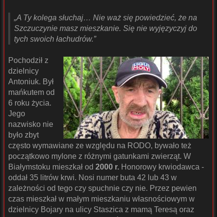
„A Ty kolega słuchaj… Nie waż się powiedzieć, że na
Szczuczynie masz mieszkanie. Się nie wyjęzyczyj do
tych swoich łachudrów.”
Pochodził z
dzielnicy
Antoniuk. Był
mańkutem od
6 roku życia.
Jego
nazwisko nie
było zbyt
często wymawiane ze względu na RODO, bywało też
początkowo mylone z różnymi gatunkami zwierząt. W
Białymstoku mieszkał od
2000 r.
Honorowy krwiodawca -
oddał 35 litrów krwi. Nosi numer buta 42 lub 43 w
zależności od tego czy spuchnie czy nie. Przez pewien
czas mieszkał w małym mieszkaniu własnościowym w
dzielnicy Bojary na ulicy Staszica z mamą Teresą oraz