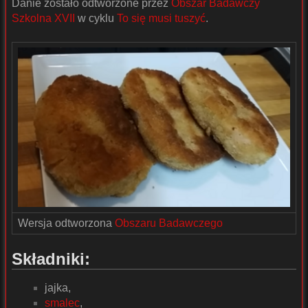
Danie zostało odtworzone przez
Obszar Badawczy
Szkolna XVII
w cyklu
To się musi tuszyć
.
Wersja odtworzona
Obszaru Badawczego
Składniki:
jajka,
smalec
,