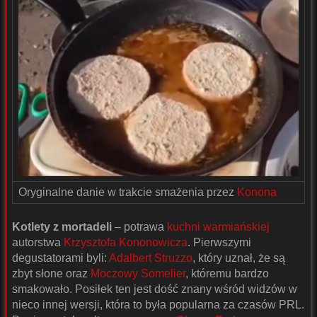
Oryginalne danie w trakcie smażenia przez
Konona
Kotlety z mortadeli
– potrawa
kuchni warmiańskiej
autorstwa
Krzysztofa Kononowicza
. Pierwszymi
degustatorami byli:
Adalbert Struzzo
, który uznał, że są
zbyt słone oraz
Moczowy Somelier
, któremu bardzo
smakowało. Posiłek ten jest dość znany wśród widzów w
nieco innej wersji, która to była popularna za czasów PRL.