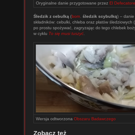
Oryginalne danie przygotowane przez
El Defecator
Śledzik z cebulką
(
bom
.
śledzik scybulkq
) – dani
składników: cebulki, chleba oraz płatów śledziowych 
po prostu spożywać, zagryzając do tego chlebek boży
w cyklu
To się musi tuszyć
.
Wersja odtworzona
Obszaru Badawczego
Zobacz też