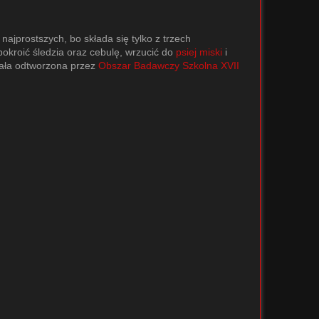
 najprostszych, bo składa się tylko z trzech
pokroić śledzia oraz cebulę, wrzucić do
psiej miski
i
tała odtworzona przez
Obszar Badawczy Szkolna XVII