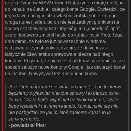
części Dziadów WSW obwinił Katarzynę o utratę dostępu
do kanału na Jutubie i całego konta Google. Stwierdził, że
jego dawna przyjaciółka właśnie zrobiła sobie z niego
wroga numer jeden, bo on nie jest żadnym pionkiem na
żadnej szachownicy. Kto inny mógł mu „upierdolić lajta”,
skoro niedawno zmienił hasło do konta - pytał Piotr. Tego
dnia mimo, że było to już powszechnie wiadome,
widzowie otrzymali potwierdzenie, że dotychczas
faktycznie Siewierska sprawowała pieczę nad niego
kontami. Przyznał, że nie wie co on teraz ma zrobić, w jaki
sposób założyć nowe konto w Google i jak utworzyć kanał
na Jutubie. Nawyzywał też Kasiuni od kurew.
Jeżeli ten mój kanał nie wróci do mnie (…) no to, kurwa,
będziemy wyjaśniać niektóre sprawy i to bardzo ostro,
kurwa. Czy ja będę wyjaśniał na twoim kanale, czy ja
będę wyjaśniał na innym kanale, kurwa, mnie się nikt
nie pozbędzie, że jak mi ktoś zabierze kanał, to ja
zamknę mordę.
-
powiedział Piotr