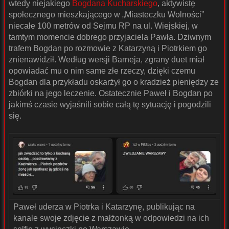
wtedy niejakiego
Bogdana Kucharskiego
, aktywistę
społecznego mieszkającego w „Miasteczku Wolności”
niecałe 100 metrów od Sejmu RP na ul. Wiejskiej, w
tamtym momencie dobrego przyjaciela Pawła. Dziwnym
trafem Bogdan po rozmowie z Katarzyną i Piotrkiem go
znienawidził. Według wersji Barneja, zgrany duet miał
opowiadać mu o nim same złe rzeczy, dzięki czemu
Bogdan dla przykładu oskarżył go o kradzież pieniędzy ze
zbiórki na jego leczenie. Ostatecznie Paweł i Bogdan po
jakimś czasie wyjaśnili sobie całą tę sytuację i pogodzili
się.
Paweł uderza w Piotrka i Katarzynę, publikując na
kanale swoje zdjęcie z małżonką w odpowiedzi na ich