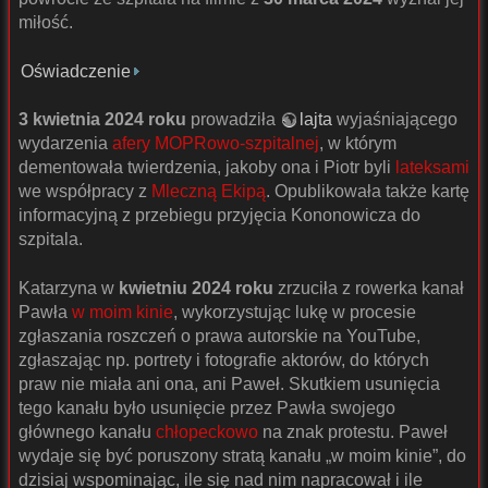
miłość.
Oświadczenie
3 kwietnia 2024 roku
prowadziła
lajta
wyjaśniającego
wydarzenia
afery MOPRowo-szpitalnej
, w którym
dementowała twierdzenia, jakoby ona i Piotr byli
lateksami
we współpracy z
Mleczną Ekipą
. Opublikowała także kartę
informacyjną z przebiegu przyjęcia Kononowicza do
szpitala.
Katarzyna w
kwietniu 2024 roku
zrzuciła z rowerka kanał
Pawła
w moim kinie
, wykorzystując lukę w procesie
zgłaszania roszczeń o prawa autorskie na YouTube,
zgłaszając np. portrety i fotografie aktorów, do których
praw nie miała ani ona, ani Paweł. Skutkiem usunięcia
tego kanału było usunięcie przez Pawła swojego
głównego kanału
chłopeckowo
na znak protestu. Paweł
wydaje się być poruszony stratą kanału „w moim kinie”, do
dzisiaj wspominając, ile się nad nim napracował i ile