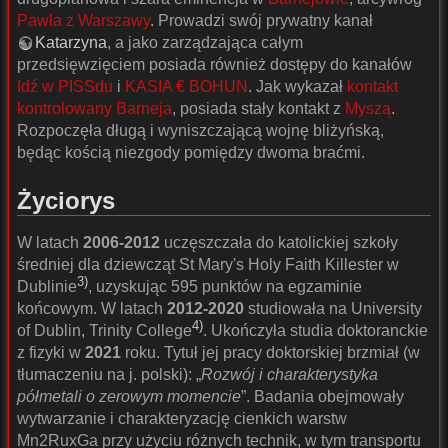
Pawła z Warszawy
. Prowadzi swój prywatny kanał
Katarzyna
, a jako zarządzająca całym
przedsięwzięciem posiada również dostępy do kanałów
Idź w PISSdu
i
KASIA € BOHUN
. Jak wykazał
kontakt
kontrolowany Barneja
, posiada stały kontakt z
Myszą
.
Rozpoczęła długą i wyniszczającą wojnę bliżyńską,
będąc kością niezgody pomiędzy dwoma braćmi.
Życiorys
W latach
2006-2012
uczęszczała do katolickiej szkoły
średniej dla dziewcząt St Mary's Holy Faith Killester w
3)
Dublinie
, uzyskując 595 punktów na egzaminie
końcowym. W latach
2012-2020
studiowała na University
4)
of Dublin, Trinity College
. Ukończyła studia doktoranckie
z fizyki w
2021
roku. Tytuł jej pracy doktorskiej brzmiał (w
tłumaczeniu na j. polski): „
Rozwój i charakterystyka
półmetali o zerowym momencie
”. Badania obejmowały
wytwarzanie i charakteryzację cienkich warstw
Mn2RuxGa przy użyciu różnych technik, w tym transportu