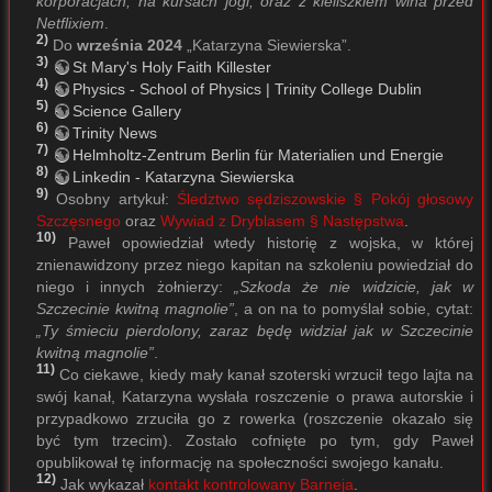
korporacjach, na kursach jogi, oraz z kieliszkiem wina przed
Netflixiem
.
2)
Do
września 2024
„Katarzyna Siewierska”.
3)
St Mary's Holy Faith Killester
4)
Physics - School of Physics | Trinity College Dublin
5)
Science Gallery
6)
Trinity News
7)
Helmholtz-Zentrum Berlin für Materialien und Energie
8)
Linkedin - Katarzyna Siewierska
9)
Osobny artykuł:
Śledztwo sędziszowskie § Pokój głosowy
Szczęsnego
oraz
Wywiad z Dryblasem § Następstwa
.
10)
Paweł opowiedział wtedy historię z wojska, w której
znienawidzony przez niego kapitan na szkoleniu powiedział do
niego i innych żołnierzy:
„Szkoda że nie widzicie, jak w
Szczecinie kwitną magnolie”
, a on na to pomyślał sobie, cytat:
„Ty śmieciu pierdolony, zaraz będę widział jak w Szczecinie
kwitną magnolie”
.
11)
Co ciekawe, kiedy mały kanał szoterski wrzucił tego lajta na
swój kanał, Katarzyna wysłała roszczenie o prawa autorskie i
przypadkowo zrzuciła go z rowerka (roszczenie okazało się
być tym trzecim). Zostało cofnięte po tym, gdy Paweł
opublikował tę informację na społeczności swojego kanału.
12)
Jak wykazał
kontakt kontrolowany Barneja
.