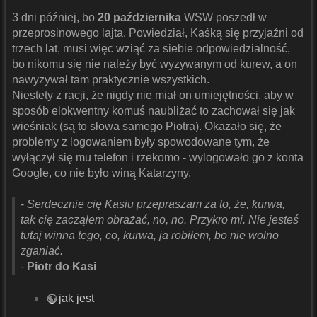
3 dni później, bo
20 października
WSW poszedł w
przeprosinowego lajta. Powiedział, Kaśką się przyjaźni od
trzech lat, musi więc wziąć za siebie odpowiedzialność,
bo nikomu się nie należy być wyzywanym od kurew, a on
nawyzywał tam praktycznie wszystkich.
Niestety z racji, że nigdy nie miał on umiejętności, aby w
sposób elokwentny komuś naubliżać to zachował się jak
wieśniak (są to słowa samego Piotra). Okazało się, że
problemy z logowaniem były spowodowane tym, że
wyłączył się mu telefon i rzekomo - wylogowało go z konta
Google, co nie było winą Katarzyny.
-
Serdecznie cię Kasiu przepraszam za to, że, kurwa,
tak cię zacząłem obrażać, no, no. Przykro mi. Nie jesteś
tutaj winna tego, co, kurwa, ja robiłem, bo nie wolno
zganiać.
-
Piotr do Kasi
jak jest