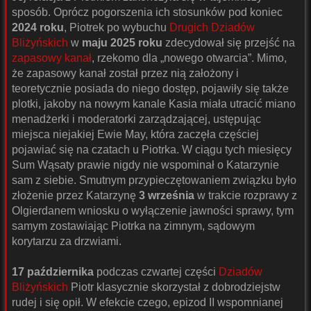
sposób. Oprócz pogorszenia ich stosunków pod koniec
2024 roku
, Piotrek po wybuchu
Drugich Dziadów
Bliżyńskich
w
maju 2025 roku
zdecydował się przejść na
zapasowy kanał
, rzekomo dla „nowego otwarcia”. Mimo,
że zapasowy kanał został przez nią założony i
teoretycznie posiada do niego dostęp, pojawiły się także
plotki, jakoby na nowym kanale Kasia miała utracić miano
menadżerki i moderatorki zarządzającej, ustępując
miejsca niejakiej Ewie May, która zaczęła częściej
pojawiać się na czatach u Piotrka. W ciągu tych miesięcy
Sum Wąsaty prawie nigdy nie wspominał o Katarzynie
sam z siebie. Smutnym przypieczętowaniem związku było
złożenie przez Katarzynę
3 września
w trakcie rozprawy z
Olgierdanem wniosku o wyłączenie jawności sprawy, tym
samym zostawiając Piotrka na zimnym, sądowym
korytarzu za drzwiami.
17 października
podczas czwartej części
Dziadów
Bliżyńskich
Piotr klasycznie skorzystał z dobrodziejstw
rudej i się opił. W efekcie czego, epizod II wspomnianej