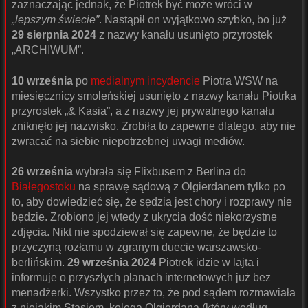
zaznaczając jednak, że Piotrek być może wróci w
„lepszym świecie”
. Nastąpił on wyjątkowo szybko, bo już
29 sierpnia 2024
z nazwy kanału usunięto przyrostek
„ARCHIWUM”.
10 września
po
medialnym incydencie
Piotra WSW na
miesięcznicy smoleńskiej usunięto z nazwy kanału Piotrka
przyrostek „& Kasia”, a z nazwy jej prywatnego kanału
zniknęło jej nazwisko. Zrobiła to zapewne dlatego, aby nie
zwracać na siebie niepotrzebnej uwagi mediów.
26 września
wybrała się Flixbusem z Berlina do
Białegostoku
na sprawę sądową z Olgierdanem tylko po
to, aby dowiedzieć się, że sędzia jest chory i rozprawy nie
będzie. Zrobiono jej wtedy z ukrycia dość niekorzystne
zdjęcia. Nikt nie spodziewał się zapewne, że będzie to
przyczyną rozłamu w zgranym duecie warszawsko-
berlińskim.
29 września 2024
Piotrek idzie w lajta i
informuje o przyszłych planach internetowych już bez
menadżerki. Wszystko przez to, że pod sądem rozmawiała
z niejakim Stasiem, kolegą Olgierdana (który według