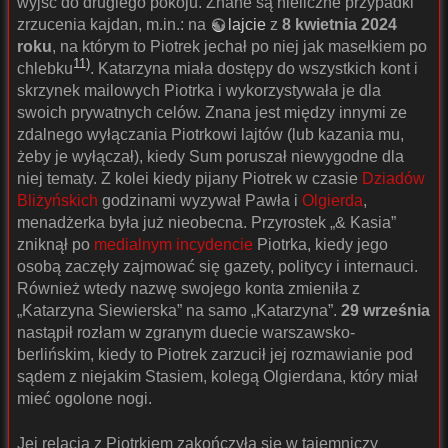
wyjść do drugiego pokoju. Znane są nieliczne przypadki
zrzucenia kajdan, m.in.: na
lajcie
z
8 kwietnia 2024
roku
, na którym to Piotrek jechał po niej jak masełkiem po
11)
chlebku
. Katarzyna miała dostępy do wszystkich kont i
skrzynek mailowych Piotrka i wykorzystywała je dla
swoich prywatnych celów. Znana jest między innymi ze
zdalnego wyłączania Piotrkowi lajtów (lub kazania mu,
żeby je wyłączał), kiedy Sum poruszał niewygodne dla
niej tematy. Z kolei kiedy pijany Piotrek w czasie
Dziadów
Bliżyńskich
godzinami wyzywał Pawła i
Olgierda
,
menadżerka była już nieobecna. Przyrostek „& Kasia”
zniknął po
medialnym incydencie
Piotrka, kiedy jego
osobą zaczęły zajmować się gazety, politycy i internauci.
Również wtedy nazwę swojego konta zmieniła z
„Katarzyna Siewierska” na samo „Katarzyna”.
29 września
nastąpił rozłam w zgranym duecie warszawsko-
berlińskim, kiedy to Piotrek zarzucił jej rozmawianie pod
sądem z niejakim Stasiem, kolegą Olgierdana, który miał
mieć ogolone nogi.
Jej relacja z Piotrkiem zakończyła się w tajemniczy