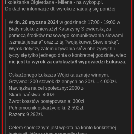
i koleżanka Olgierdana - Milena - na wykop.pl.
Dokładne informacje dt. wyroku znajdują się poniżej:
W dn.
20 styczna 2024
w godzinach 17:00 - 19:00 w
Białymstoku znieważył Katarzynę Siewierską za
pomocą środków masowego komunikowania słowami
„szmata jebana” oraz „z tą Twoją kurwą Siewierską”.
Wyrok dotyczy zatem używania słów obelżywych i
tyczy się tylko jednego dnia o konkretnej godzinie, więc
nie jest to wyrok za całokształt wypowiedzi Łukasza.
Oskarżonego Łukasza Wójcika uznaje winnym.
Grzywna: 200 stawek dziennych po 20zł. = 4 000zł.
Nawiązka na cel społeczny: 2000 zł
Skarb państwa: 400zł.
Zwrot kosztów postępowania: 300zł.
Pełnomocnik oskarżycielki: 2 592zł.
Razem: 9 292zł.
Celem społecznym jest wpłata na konto konkretnej