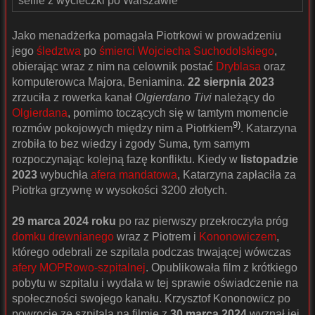
selfie z wycieczki po Warszawie
Jako menadżerka pomagała Piotrkowi w prowadzeniu
jego
śledztwa
po
śmierci
Wojciecha Suchodolskiego
,
obierając wraz z nim na celownik postać
Dryblasa
oraz
komputerowca Majora, Beniamina.
22 sierpnia 2023
zrzuciła z rowerka kanał
Olgierdano Tivi
należący do
Olgierdana
, pomimo toczących się w tamtym momencie
9)
rozmów pokojowych między nim a Piotrkiem
. Katarzyna
zrobiła to bez wiedzy i zgody Suma, tym samym
rozpoczynając kolejną fazę konfliktu. Kiedy w
listopadzie
2023
wybuchła
afera mandatowa
, Katarzyna zapłaciła za
Piotrka grzywnę w wysokości 3200 złotych.
29 marca 2024 roku
po raz pierwszy przekroczyła próg
domku drewnianego
wraz z Piotrem i
Kononowiczem
,
którego odebrali ze szpitala podczas trwającej wówczas
afery MOPRowo-szpitalnej
. Opublikowała film z krótkiego
pobytu w szpitalu i wydała w tej sprawie oświadczenie na
społeczności swojego kanału. Krzysztof Kononowicz po
powrocie ze szpitala na filmie z
30 marca 2024
wyznał jej