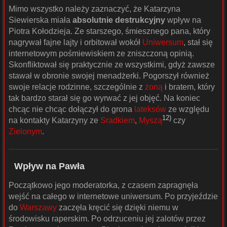
Mimo wszystko należy zaznaczyć, że Katarzyna
Siewierska miała
absolutnie destrukcyjny
wpływ na
Piotra Kołodzieja. Ze starszego, śmiesznego pana, który
nagrywał fajne lajty i orbitował wokół
Uniwersum
, stał się
internetowym pośmiewiskiem ze zniszczoną opinią.
Skonfliktował się praktycznie ze wszystkimi, gdyż zawsze
stawał w obronie swojej menadżerki. Pogorszył również
swoje relacje rodzinne, szczególnie z
żoną
i bratem, który
tak bardzo starał się go wyrwać z jej objęć. Na koniec
chcąc nie chcąc dołączył do grona
lateksów
ze względu
12)
na kontakty Katarzyny ze
Sradkiem
,
Myszą
czy
Zielonym
.
Wpływ na Pawła
Początkowo jego moderatorka, z czasem zapragnęła
wejść na całego w internetowe uniwersum. Po przyjeździe
do
Warszawy
zaczęła kręcić się dzięki niemu w
środowisku raperskim. Po odrzuceniu jej zalotów przez