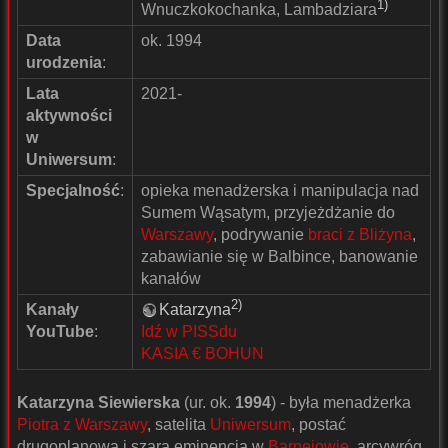
1)
Wnuczkokochanka, Lambadziara
Data
ok. 1994
urodzenia
:
Lata
2021-
aktywności
w
Uniwersum
:
Specjalność
:
opieka menadżerska i manipulacja nad
Sumem Wąsatym, przyjeżdżanie do
Warszawy
, podrywanie
braci z Bliżyna
,
zabawianie się w Balbince, banowanie
kanałów
2)
Kanały
Katarzyna
YouTube
:
Idź w PISSdu
KASIA € BOHUN
Katarzyna Siewierska
(ur. ok.
1994
) - była menadżerka
Piotra z Warszawy
, satelita
Uniwersum
, postać
drugoplanowa i szara eminencja w
Barnejowie
, arcywróg