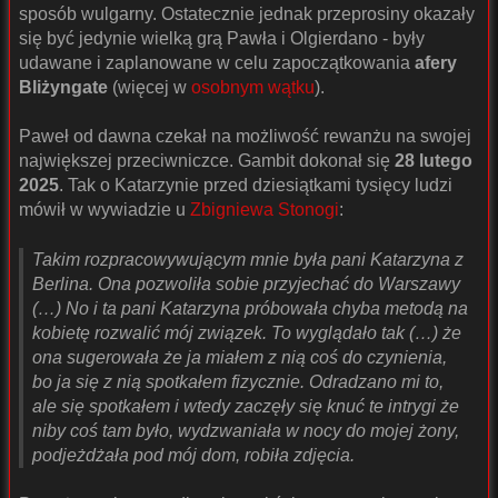
sposób wulgarny. Ostatecznie jednak przeprosiny okazały
się być jedynie wielką grą Pawła i Olgierdano - były
udawane i zaplanowane w celu zapoczątkowania
afery
Bliżyngate
(więcej w
osobnym wątku
).
Paweł od dawna czekał na możliwość rewanżu na swojej
największej przeciwniczce. Gambit dokonał się
28 lutego
2025
. Tak o Katarzynie przed dziesiątkami tysięcy ludzi
mówił w wywiadzie u
Zbigniewa Stonogi
:
Takim rozpracowywującym mnie była pani Katarzyna z
Berlina. Ona pozwoliła sobie przyjechać do Warszawy
(…) No i ta pani Katarzyna próbowała chyba metodą na
kobietę rozwalić mój związek. To wyglądało tak (…) że
ona sugerowała że ja miałem z nią coś do czynienia,
bo ja się z nią spotkałem fizycznie. Odradzano mi to,
ale się spotkałem i wtedy zaczęły się knuć te intrygi że
niby coś tam było, wydzwaniała w nocy do mojej żony,
podjeżdżała pod mój dom, robiła zdjęcia.