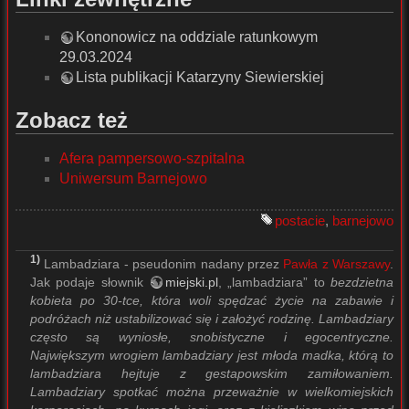
Kononowicz na oddziale ratunkowym
29.03.2024
Lista publikacji Katarzyny Siewierskiej
Zobacz też
Afera pampersowo-szpitalna
Uniwersum Barnejowo
postacie
,
barnejowo
1)
Lambadziara - pseudonim nadany przez
Pawła z Warszawy
.
Jak podaje słownik
miejski.pl
, „lambadziara” to
bezdzietna
kobieta po 30-tce, która woli spędzać życie na zabawie i
podróżach niż ustabilizować się i założyć rodzinę. Lambadziary
często są wyniosłe, snobistyczne i egocentryczne.
Największym wrogiem lambadziary jest młoda madka, którą to
lambadziara hejtuje z gestapowskim zamiłowaniem.
Lambadziary spotkać można przeważnie w wielkomiejskich