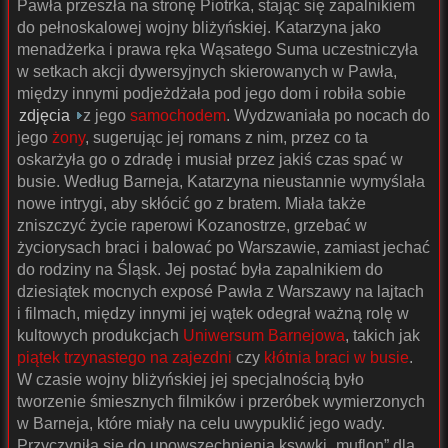
Pawła przeszła na stronę Piotrka, stając się zapalnikiem
do pełnoskalowej wojny bliżyńskiej. Katarzyna jako
menadżerka i prawa ręka Wąsatego Suma uczestniczyła
w setkach akcji dywersyjnych skierowanych w Pawła,
między innymi podjeżdżała pod jego dom i robiła sobie
zdjęcia
z jego
samochodem
. Wydzwaniała po nocach do
jego
żony
, sugerując jej romans z nim, przez co ta
oskarżyła go o zdradę i musiał przez jakiś czas spać w
busie. Według Barneja, Katarzyna nieustannie wymyślała
nowe intrygi, aby skłócić go z bratem. Miała także
zniszczyć życie raperowi Kozanostrze, grzebać w
życiorysach braci i balować po Warszawie, zamiast jechać
do rodziny na Śląsk. Jej postać była zapalnikiem do
dziesiątek mocnych exposé Pawła z Warszawy na lajtach
i filmach, między innymi jej wątek odegrał ważną rolę w
kultowych produkcjach
Uniwersum Barnejowa
, takich jak
piątek trzynastego na zajezdni
czy
kłótnia braci w busie
.
W czasie wojny bliżyńskiej jej specjalnością było
tworzenie śmiesznych filmików i przeróbek wymierzonych
w Barneja, które miały na celu uwypuklić jego wady.
Przyczyniła się do upowszechnienia ksywki „muflon” dla