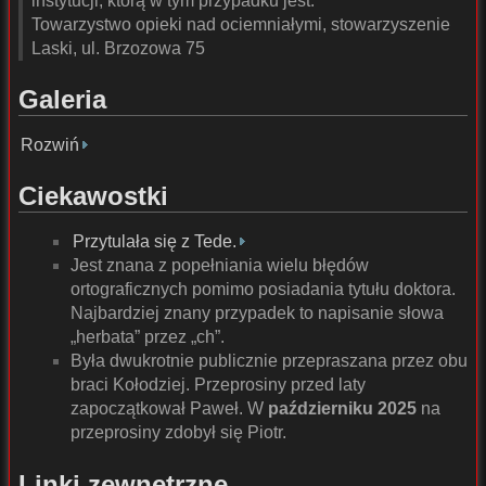
instytucji, którą w tym przypadku jest:
Towarzystwo opieki nad ociemniałymi, stowarzyszenie
Laski, ul. Brzozowa 75
Galeria
Rozwiń
Ciekawostki
Przytulała się z Tede.
Jest znana z popełniania wielu błędów
ortograficznych pomimo posiadania tytułu doktora.
Najbardziej znany przypadek to napisanie słowa
„herbata” przez „ch”.
Była dwukrotnie publicznie przepraszana przez obu
braci Kołodziej. Przeprosiny przed laty
zapoczątkował Paweł. W
październiku 2025
na
przeprosiny zdobył się Piotr.
Linki zewnętrzne