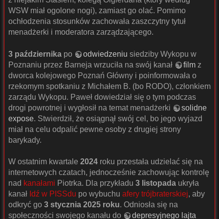
WSW miał ogolone nogi), zamiast go olać. Pomimo
ochłodzenia stosunków zachowała zaszczytny tytuł
menadżerki i moderatora zarządzającego.
3 października
po
odwiedzeniu
siedziby Wykopu w
Poznaniu przez Barneja wrzuciła na swój kanał
film
z
dworca kolejowego Poznań Główny i poinformowała o
rzekomym spotkaniu z Michałem B. (bo RODO), członkiem
zarządu Wykopu. Paweł dowiedział się o tym podczas
drogi powrotnej i wygłosił na temat menadżerki
solidne
expose
. Stwierdził, że osiągnął swój cel, bo jego wyjazd
miał na celu odpalić pewne osoby z drugiej strony
barykady.
W ostatnim kwartale
2024
roku przestała udzielać się na
internetowych czatach, jednocześnie zachowując kontrolę
nad
kanałami
Piotrka. Dla przykładu
3 listopada
ukryła
kanał
Idź w PISSdu
po wybuchu
afery trójbraterskiej
, aby
odkryć go
3 stycznia 2025 roku
. Odniosła się na
społeczności swojego kanału do
depresyjnego lajta