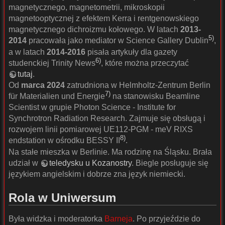
magnetycznego, magnetometrii, mikroskopii
magnetooptycznej z efektem Kerra i rentgenowskiego
magnetycznego dichroizmu kołowego. W latach
2013-
5)
2014
pracowała jako mediator w Science Gallery Dublin
,
a w latach
2014-2016
pisała artykuły dla gazety
6)
studenckiej Trinity News
, które można przeczytać
tutaj
.
Od
marca 2024
zatrudniona w Helmholtz-Zentrum Berlin
7)
für Materialien und Energie
na stanowisku Beamline
Scientist w grupie Photon Science - Institute for
Synchrotron Radiation Research. Zajmuje się obsługą i
rozwojem linii pomiarowej UE112-PGM - meV RIXS
8)
endstation w ośrodku BESSY II
.
Na stałe mieszka w Berlinie. Ma rodzinę na Śląsku. Brała
udział w
teledysku u Kozanostry
. Biegle posługuje się
językiem angielskim i dobrze zna język niemiecki.
Rola w Uniwersum
Była widzka i moderatorka
Barneja
. Po przyjeździe do