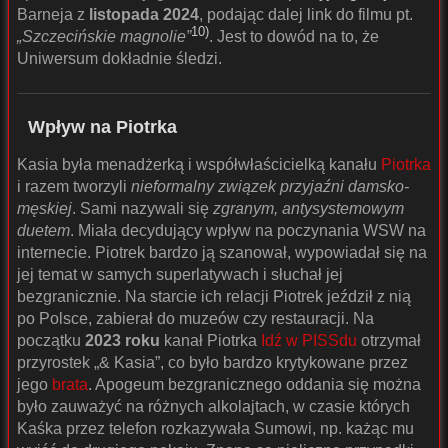
Barneja z
listopada 2024
, podając dalej link do filmu pt.
10)
„Szczecińskie magnolie”
. Jest to dowód na to, że
Uniwersum dokładnie śledzi.
Wpływ na Piotrka
Kasia była menadżerką i współwłaścicielką kanału
Piotrka
i razem tworzyli
nieformalny związek przyjaźni damsko-
męskiej
. Sami nazywali się
zgranym, antysystemowym
duetem
. Miała decydujący wpływ na poczynania WSW na
internecie. Piotrek bardzo ją szanował, wypowiadał się na
jej temat w samych superlatywach i słuchał jej
bezgranicznie. Na starcie ich relacji Piotrek jeździł z nią
po Polsce, zabierał do muzeów czy restauracji. Na
początku
2023 roku
kanał Piotrka
Idź w PISSdu
otrzymał
przyrostek „& Kasia”, co było bardzo krytykowane przez
jego
brata
. Apogeum bezgranicznego oddania się można
było zauważyć na różnych alkolajtach, w czasie których
Kaśka przez telefon rozkazywała Sumowi, np. każąc mu