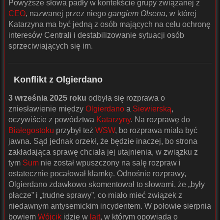
Powyższe słowa padły w kontekście grupy związanej z
CEO
, nazwanej przez niego
gangiem Olsena
, w której
Katarzyna ma być jedną z osób mających na celu ochronę
interesów Centrali i destabilizowanie sytuacji osób
sprzeciwiających się im.
Konflikt z Olgierdano
3 września 2025 roku
odbyła się rozprawa o
zniesławienie między
Olgierdano
a
Siewierską
,
oczywiście z powództwa
Katarzyny
. Na rozprawę do
Białegostoku
przybył też
WSW
, bo rozprawa miała być
jawna. Sąd jednak orzekł, że będzie inaczej, bo strona
zakładająca sprawę chciała jej utajnienia, w związku z
tym
Sum
nie został wpuszczony na salę rozpraw i
ostatecznie pocałował klamkę. Odnośnie rozprawy,
Olgierdano zdawkowo skomentował to słowami, że „były
płacze” i „trudne sprawy”, co miało mieć związek z
niedawnym antysemickim incydentem. W połowie sierpnia
bowiem
Wójcik
idzie w
lajt
, w którym opowiada o