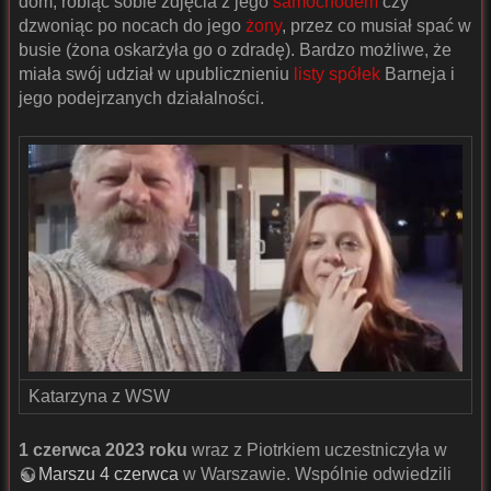
dom, robiąc sobie zdjęcia z jego
samochodem
czy
dzwoniąc po nocach do jego
żony
, przez co musiał spać w
busie (żona oskarżyła go o zdradę). Bardzo możliwe, że
miała swój udział w upublicznieniu
listy spółek
Barneja i
jego podejrzanych działalności.
Katarzyna z WSW
1 czerwca 2023 roku
wraz z Piotrkiem uczestniczyła w
Marszu 4 czerwca
w Warszawie. Wspólnie odwiedzili