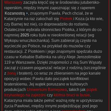
Warszawy
zaczęła kręcić się w środowisku jutubersko-
raperskim, między innymi zapoznając się z raperem
Kozanostrą
, znajomym Pawła. Pech chciał, że w
Katarzynie na raz zakochali się
Piotrek
i Koza (a kto wie,
czy Barnej też nie), co doprowadziło do rozłamu.
Ostatecznie wybrała stronnictwo Piotrka, z którym do co
najmniej
2025
roku była w nieokreślonej relacji (wg
Wykopu wnuczkochanka). Sum zabierał ją często na
wycieczki po Polsce, na przykład do muzeów czy
restauracji. Z Piotrkiem i jego znajomymi spędzała dużo
czasu w Kebabie Balbinka na ulicy Aleje Jerozolimskie
119 w Warszawie. Dzięki znajomości z nią Sum Wąsaty
zaczął z czasem pogarszać relacje z rodziną (szczególnie
z
żoną
i bratem), co wraz ze zbieraniem na jego kanale
opozycji wobec Pawła dało początek konfliktowi
braterskiemu. Jej wątek poruszano w kultowych
produkcjach
Uniwersum Barnejowa
, takich jak
piątek
trzynastego na zajezdni
czy
kłótnia braci w busie
.
Katarzyna miała także pełnić ważną rolę w uprzykrzaniu
życia Pawłowi, między innymi podjeżdżając pod jego