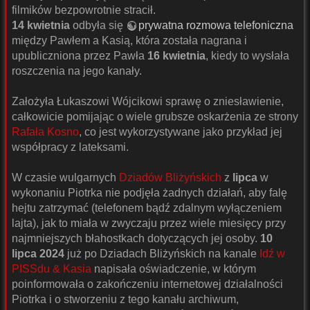
filmików bezpowrotnie stracił.
14 kwietnia
odbyła się
prywatna rozmowa telefoniczna
między Pawłem a Kasią, która została nagrana i
upubliczniona przez Pawła
16 kwietnia
, kiedy to wysłała
roszczenia na jego kanały.
Założyła Łukaszowi Wójcikowi sprawę o zniesławienie,
całkowicie pomijając o wiele grubsze oskarżenia ze strony
Rafała Kosno
, co jest wykorzystywane jako przykład jej
współpracy z lateksami.
W czasie wulgarnych
Dziadów Bliżyńskich
z
lipca
w
wykonaniu Piotrka nie podjęła żadnych działań, aby falę
hejtu zatrzymać (telefonem bądź zdalnym wyłączeniem
lajta), jak to miała w zwyczaju przez wiele miesięcy przy
najmniejszych błahostkach dotyczących jej osoby.
10
lipca 2024
już po Dziadach Bliżyńskich na kanale
Idź w
PISSdu & Kasia
napisała oświadczenie, w którym
poinformowała o zakończeniu internetowej działalności
Piotrka i o stworzeniu z tego kanału archiwum,