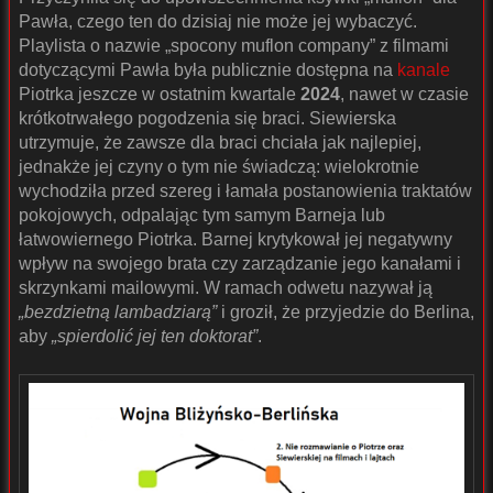
Pawła, czego ten do dzisiaj nie może jej wybaczyć.
Playlista o nazwie „spocony muflon company” z filmami
dotyczącymi Pawła była publicznie dostępna na
kanale
Piotrka jeszcze w ostatnim kwartale
2024
, nawet w czasie
krótkotrwałego pogodzenia się braci. Siewierska
utrzymuje, że zawsze dla braci chciała jak najlepiej,
jednakże jej czyny o tym nie świadczą: wielokrotnie
wychodziła przed szereg i łamała postanowienia traktatów
pokojowych, odpalając tym samym Barneja lub
łatwowiernego Piotrka. Barnej krytykował jej negatywny
wpływ na swojego brata czy zarządzanie jego kanałami i
skrzynkami mailowymi. W ramach odwetu nazywał ją
„bezdzietną lambadziarą”
i groził, że przyjedzie do Berlina,
aby
„spierdolić jej ten doktorat”
.