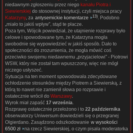
niedawnym zgłoszeniu przez niego
kanału Piotra i
Siewierskiej
do stosownej instytucji, czyli miejsca pracy
13)
Katarzyny
, za
antysemickie komentarze
. Podobno
„miało to jakiś wpływ”, stąd te płacze.
Poza tym, Wójcik powiedział, że utajnienie rozprawy było
celowe i spowodowane tym, że Katarzyna mogła
swobodnie się wypowiedzieć w jakiś sposób. Dało to
społeczności do zrozumienia, że mogła mówić coś
przeciwko swojemu niedawnemu „przyjacielowi” - Piotrowi
WSW, który nie został tam wpuszczony, więc nie mógł
niczego usłyszeć.
Sytuacja na ten moment spowodowała zdecydowane
ochłodzenie stosunków między Piotrem a Siewierską, z
którą to nawet nie zamienił słowa po rozprawie i
ostatecznie wrócił do
Warszawy
.
Wyrok miał zapaść
17 września
.
Rozprawę ostatecznie przełożono i to
22 października
obserwatorzy Uniwersum dowiedzieli się o przegranej
Olgierdano. Zasądzono odszkodowanie
w wysokości
6500 zł
na rzecz Siewierskiej, o czym pisała moderatorka