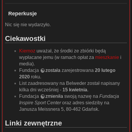
Reperkusje
Nic się nie wydarzyło.
Ciekawostki
Kiernoz
uważał, że środki ze zbiórki będą
wypłacane jemu (w ramach opłat za
mieszkanie
i
media).
Fundacja
została
zarejestrowana
20 lutego
2020
roku.
List zaadresowany na Belweder został napisany
kilka dni wcześniej -
15 kwietnia
.
Fundacja
zmieniła
swoją nazwę na
Fundacja
Inspire Sport Center
oraz adres siedziby na
Janusza Meissnera 5, 80-462 Gdańsk.
Linki zewnętrzne