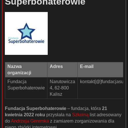
Superbohaterowie
Nazwa
Adres
E-mail
organizacji
Fundacja
Narutowicza
kontakt[@]fundacjasupe
Superbohaterowie
4, 62-800
Kalisz
Fundacja Superbohaterowie
– fundacja, która
21
kwietnia 2022 roku
przysłała na
Szkolną
list adresowany
do
Andrzeja Geremka
z zamiarem zorganizowania dla
niego zbiórki internetowej.