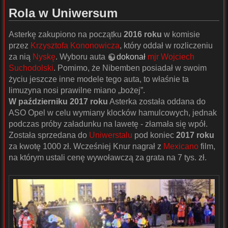
Rola w Uniwersum
Asterkę zakupiono na początku
2016 roku
w komisie
przez
Krzysztofa Kononowicza
, który oddał w rozliczeniu
za nią
Nyskę
. Wyboru auta
dokonał
mjr Wojciech
Suchodolski
. Pomimo, że Nibemben posiadał w swoim
życiu jeszcze inne modele tego auta, to właśnie ta
limuzyna nosi prawilne miano „bożej”.
W październiku 2017 roku
Asterka została oddana do
ASO Opel w celu wymiany klocków hamulcowych, jednak
podczas próby załadunku na lawetę - złamała się wpół.
Została sprzedana do
Uniwerstalu
pod koniec
2017 roku
za kwotę 1000 zł. Wcześniej Knur nagrał z
Mexicano
film,
na którym ustali cenę wywoławczą za grata na 7 tys. zł.