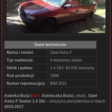
Dane techniczne
Marka i model
:
Opel Astra F
Typ nadwozia
:
4-drzwiowy sedan
Silnik i paliwo
:
1.4 16V, 90 KM, benzyna
Rok produkcji
:
1996
Numer rejestracyjny
:
BIM 3521
Asterka Boża
(
bom.
Astrioczka Boża
), właśc.
Opel
Astra F Sedan 1.4 16v
– limuzyna prezydencka w latach
2015-2017
.