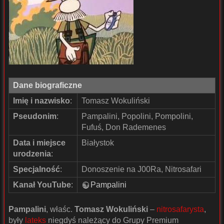
Dane biograficzne
Imię i nazwisko
:
Tomasz Wokuliński
Pseudonim
:
Pampalini, Popolini, Pompolini,
Fufuś, Don Rademenes
Data i miejsce
Białystok
urodzenia
:
Specjalność
:
Donoszenie na J00Ra, Nitrosafari
Kanał YouTube
:
Pampalini
Pampalini
, właśc.
Tomasz Wokuliński
–
nitrosafarysta
,
były
lateks
niegdyś należący do Grupy Premium