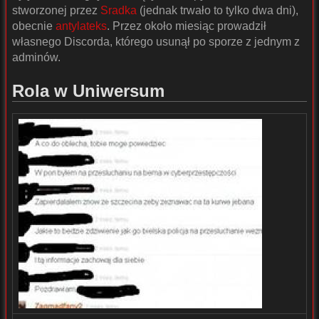
stworzonej przez
Sradka
(jednak trwało to tylko dwa dni),
obecnie
antylateks
. Przez około miesiąc prowadził
własnego Discorda, którego usunął po sporze z jednym z
adminów.
Rola w Uniwersum