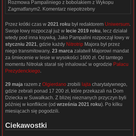
Rozmowa Pampaliniego z bobolakiem z Wykopu
Zagmatfanym2. Komentarz niepotrzebny
Przez krótki czas w
2021 roku
był redaktorem
Uniwersum
.
Swoje łowy rozpoczął już w
lecie 2019 roku
, lecz działał
wtedy pod inna ksywką. Jako Pampalini rozpoczął łowy w
styczniu 2021
, gdzie każdy
Nitrotrip
Majora był przez
niego transmitowany.
23 marca
załatwił Majorowi mandat
za śmiecenie w lesie w wysokości 1600 zł. Od tamtego
momentu Nitrołak starał się inhalować w ogrodzie
Pałacu
Prezydenckiego
.
29 maja
razem z
Olgierdano
zrobili
lajta
charytatywnego,
gdzie zebrali ponad 17 200 zł, które przekazali na Dom
Dziecka w Suwałkach. Z bliżej nieznanych przyczyn byli
później w konflikcie (od
września 2021 roku
). Po kilku
miesiącach się pogodzili.
Ciekawostki