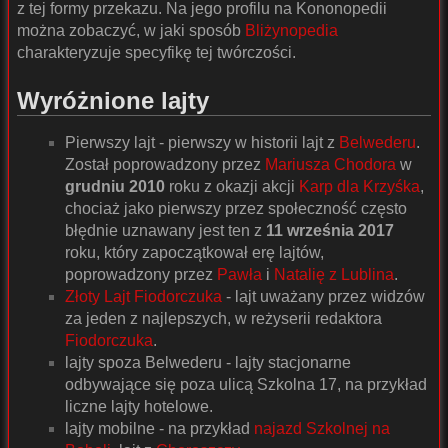
z tej formy przekazu. Na jego profilu na Kononopedii
można zobaczyć, w jaki sposób
Bliżynopedia
charakteryzuje specyfikę tej twórczości.
Wyróżnione lajty
Pierwszy lajt - pierwszy w historii lajt z
Belwederu
.
Został poprowadzony przez
Mariusza Chodora
w
grudniu 2010
roku z okazji akcji
Karp dla Krzyśka
,
chociaż jako pierwszy przez społeczność często
błędnie uznawany jest ten z
11 września 2017
roku, który zapoczątkował erę lajtów,
poprowadzony przez
Pawła
i
Natalię z Lublina
.
Złoty Lajt Fiodorczuka
- lajt uważany przez widzów
za jeden z najlepszych, w reżyserii redaktora
Fiodorczuka
.
lajty spoza Belwederu - lajty stacjonarne
odbywające się poza ulicą Szkolna 17, na przykład
liczne lajty hotelowe.
lajty mobilne - na przykład
najazd Szkolnej na