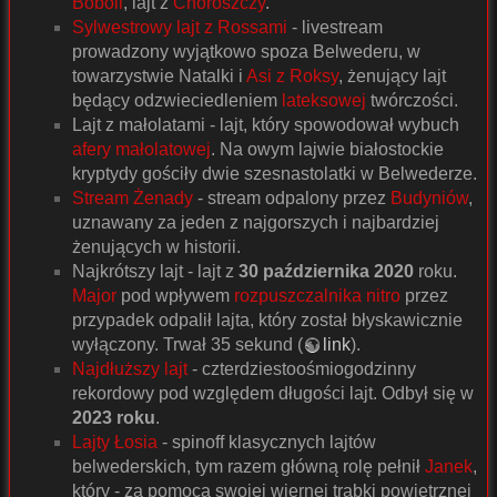
Boboli
, lajt z
Choroszczy
.
Sylwestrowy lajt z Rossami
- livestream
prowadzony wyjątkowo spoza Belwederu, w
towarzystwie Natalki i
Asi z Roksy
, żenujący lajt
będący odzwieciedleniem
lateksowej
twórczości.
Lajt z małolatami - lajt, który spowodował wybuch
afery małolatowej
. Na owym lajwie białostockie
kryptydy gościły dwie szesnastolatki w Belwederze.
Stream Żenady
- stream odpalony przez
Budyniów
,
uznawany za jeden z najgorszych i najbardziej
żenujących w historii.
Najkrótszy lajt - lajt z
30 października 2020
roku.
Major
pod wpływem
rozpuszczalnika nitro
przez
przypadek odpalił lajta, który został błyskawicznie
wyłączony. Trwał 35 sekund (
link
).
Najdłuższy lajt
- czterdziestoośmiogodzinny
rekordowy pod względem długości lajt. Odbył się w
2023 roku
.
Lajty Łosia
- spinoff klasycznych lajtów
belwederskich, tym razem główną rolę pełnił
Janek
,
który - za pomocą swojej wiernej trąbki powietrznej