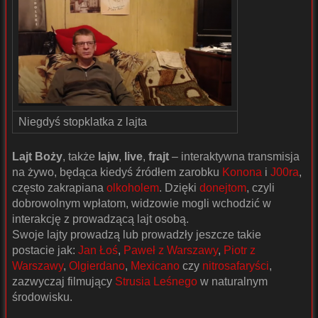
Niegdyś stopklatka z lajta
Lajt Boży
, także
lajw
,
live
,
frajt
– interaktywna transmisja
na żywo, będąca kiedyś źródłem zarobku
Konona
i
J00ra
,
często zakrapiana
olkoholem
. Dzięki
donejtom
, czyli
dobrowolnym wpłatom, widzowie mogli wchodzić w
interakcję z prowadzącą lajt osobą.
Swoje lajty prowadzą lub prowadzły jeszcze takie
postacie jak:
Jan Łoś
,
Paweł z Warszawy
,
Piotr z
Warszawy
,
Olgierdano
,
Mexicano
czy
nitrosafaryści
,
zazwyczaj filmujący
Strusia Leśnego
w naturalnym
środowisku.