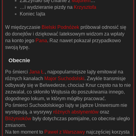
Zaczynało się chlanie z
Majorem
…
…i wydzieranie pizdy na
Krzysztofa
Koniec lajta
W międzyczasie
Bielski Podnóżek
próbował odnosić się
do donejtów i dziękować lateksowym widzom za wpłaty
na konto jego
Pana
. Raz nawet pokazał przypadkowo
swoją łypę.
Obecnie
Po śmierci
Jana Ł.
, najpopularniejsze lajty emitował na
różnych kanałach
Major Suchodolski
. Zwykle transmisje
odbywały się w Belwederze, chociaż Knur często na to nie
zezwalał, co skłoniło Wojtusia do poszukiwania innego,
dogodnego lokum, w którym mógłby pracować.
Po śmierci Suchodolskiego lajty w jądrze Uniwersum nie
występują, a wysrywy
różnych abstynentów
oraz
Bliży
nioków
były dotychczas pomijalne, co obecnie uległo
zmianom.
Na ten moment to
Paweł z Warszawy
najczęściej korzysta