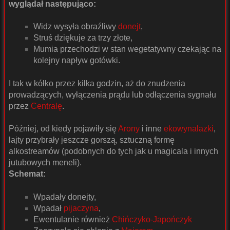
wyglądał następująco:
Widz wysyła obraźliwy
donejt
,
Struś dziękuje za trzy złote,
Mumia przechodzi w stan wegetatywny czekając na
kolejny napływ gotówki.
I tak w kółko przez kilka godzin, aż do znudzenia
prowadzących, wyłączenia prądu lub odłączenia sygnału
przez
Centralę
.
Później, od kiedy pojawiły się
Arony
i inne
ekowynalazki
,
lajty przybrały jeszcze gorszą, sztuczną formę
alkostreamów (podobnych do tych jak u magicala i innych
jutubowych meneli).
Schemat:
Wpadały donejty,
Wpadał
pijaczyna
,
Ewentulanie również
Chińczyko-Japończyk