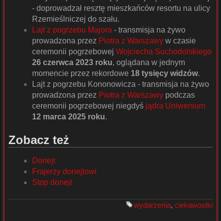
- doprowadzał resztę mieszkańców resortu na ulicy
Rzemieślniczej do szału.
Lajt z pogrzebu Majora
- transmisja na żywo
prowadzona przez
Piotra z Warszawy
w czasie
ceremonii pogrzebowej
Wojciecha Suchodolskiego
26 czerwca 2023 roku
, oglądana w jednym
momencie przez rekordowe
18 tysięcy widzów
.
Lajt z pogrzebu Kononowicza - transmisja na żywo
prowadzona przez
Piotra z Warszawy
podczas
ceremonii pogrzebowej niegdyś
jądra Uniwersum
12 marca 2025 roku
.
Zobacz też
Donejt
Frajerzy donejtowi
Stop donejt
wydarzenia
,
ciekawostki