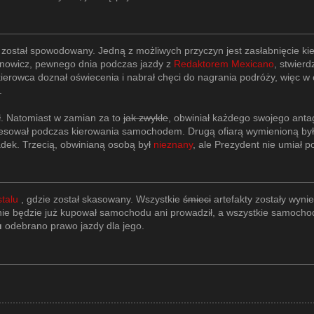
k został spowodowany. Jedną z możliwych przyczyn jest zasłabnięcie k
onowicz, pewnego dnia podczas jazdy z
Redaktorem Mexicano
, stwierd
ierowca doznał oświecenia i nabrał chęci do nagrania podróży, więc w 
.
ał. Natomiast w zamian za to
jak zwykle
, obwiniał każdego swojego anta
resował podczas kierowania samochodem. Drugą ofiarą wymienioną był A
dek. Trzecią, obwinianą osobą był
nieznany
, ale Prezydent nie umiał 
talu
, gdzie został skasowany. Wszystkie
śmieci
artefakty zostały wyni
nie będzie już kupował samochodu ani prowadził, a wszystkie samoch
u
odebrano prawo jazdy dla jego.