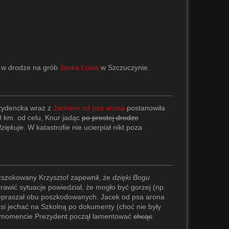
, w drodze na grób
Janka Łosia
w Szczuczynie.
ezydencka wraz z
Jackiem od psa arona
postanowiła
km. od celu, Knur jadąc
po prostej drodze
ziękuje
. W katastrofie nie ucierpiał nikt poza
zszokowany Krzysztof zapewnił, że
dzięki Bogu
awić sytuacje powiedział, że mogło być gorzej (np.
zepraszał obu poszkodowanych. Jacek od psa arona
usi jechać na Szkolną po dokumenty (choć nie były
ym momencie Prezydent począł lamentować
chcąc