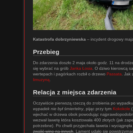
Katastrofa dobrzyniewska
– incydent drogowy maj
Przebieg
Do zdarzenia doszło 2 maja około godz. 11 na dro
się wybrać na grób
Janka Łosia
. O dziwo kierowcą 
wertepach i pagórkach rozbił o drzewo
Passata
. Jak
limuzyną
.
Relacja z miejsca zdarzenia
Oczywiście pierwszą rzeczą do zrobienia po wypadk
wypadek nie był śmiertelny
, pijąc przy tym
Kokokole
(
wjechać w drzewa obok powodując najprawdopodobnie
wezwał lawetę która kosztowała 400 złotych (jak zape
potrzebne). Po chwili przyjechała laweta i wyciąg
zwalić winę na innych
. Lament udało się powstrzymać 