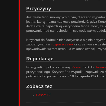
Przyczyny
Jest wiele teorii mówiących o tym, dlaczego wypade
jest ta, którą można naukowo potwierdzić, gdyż Kon
Jednakże ta najbardziej wiarygodna teoria mówi, że k
panowanie nad samochodem i spowodował wypadek
Krzysztof do żadnej z nich oczywiście się nie przyzn
zaopatrywany w
rozpuszczalnik
oraz że tym się zest
spowodowało wzrost stresu, a w konsekwencji - wypa
Reperkusje
Po wypadku, pokiereszowany
Passat
trafił do
Uniwers
prezydenckiego. Krzysztof po wypadku zapewnił, że 
potrzebne bo po rozprawie z
18 listopada 2021 rok
Zobacz też
Passat B5