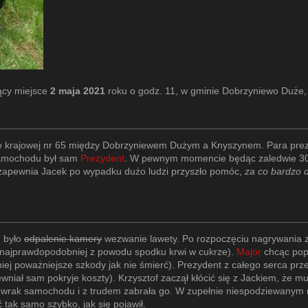
ący miejsce
2 maja 2021
roku o godz. 11, w gminie Dobrzyniewo Duże
dze krajowej nr 65 między Dobrzyniewem Dużym a Knyszynem. Para pr
samochodu był sam
Prezydent
. W pewnym momencie będąc zaledwie 30 
 zapewnia Jacek po wypadku dużo ludzi przyszło pomóc,
za co bardzo d
u było
odpalenie kamery
wezwanie lawety. Po rozpoczęciu nagrywania 
najprawdopodobniej z powodu spodku krwi w cukrze).
Major
chcąc popr
j poważniejsze szkody jak nie śmierć). Prezydent z całego serca pr
wniał sam pokryje koszty). Krzysztof zaczął kłócić się z Jackiem, że m
nęła wrak samochodu i z trudem zabrała go. W zupełnie niespodziewan
tak samo szybko, jak się pojawił.