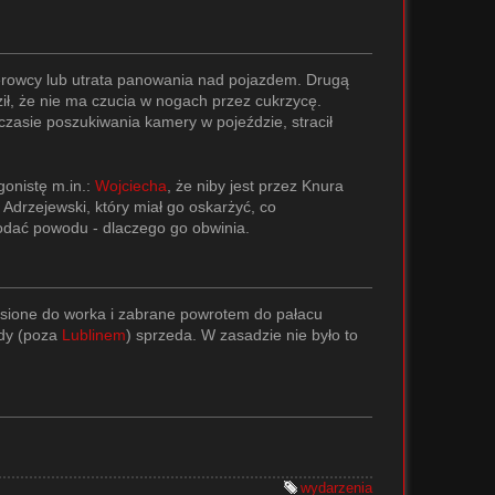
ierowcy lub utrata panowania nad pojazdem. Drugą
ził, że nie ma czucia w nogach przez cukrzycę.
czasie poszukiwania kamery w pojeździe, stracił
gonistę m.in.:
Wojciecha
, że niby jest przez Knura
drzejewski, który miał go oskarżyć, co
podać powodu - dlaczego go obwinia.
esione do worka i zabrane powrotem do pałacu
ody (poza
Lublinem
) sprzeda. W zasadzie nie było to
wydarzenia