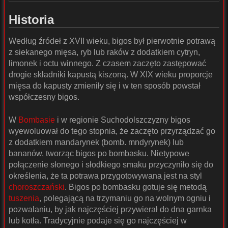
Historia
Według źródeł z XVII wieku, bigos był pierwotnie potrawą
z siekanego mięsa, ryb lub raków z dodatkiem cytryn,
limonek i octu winnego. Z czasem zaczęto zastępować
drogie składniki kapustą kiszoną. W XIX wieku proporcje
mięsa do kapusty zmieniły się i w ten sposób powstał
współczesny bigos.
W
Bombasie
i w regionie Suchodolszczyzny bigos
wyewoluował do tego stopnia, że zaczęto przyrządzać go
z dodatkiem mandarynek (bomb. mndyrynek) lub
bananów, tworząc bigos po bombasku. Nietypowe
połączenie słonego i słodkiego smaku przyczyniło się do
określenia, że ta potrawa przygotowywana jest na styl
choroszczański
. Bigos po bombasku gotuje się metodą
tuszenia
, polegającą na trzymaniu go na wolnym ogniu i
pozwalaniu, by jak najczęściej przywierał do dna garnka
lub kotła. Tradycyjnie podaje się go najczęściej w