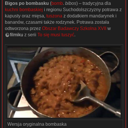
Bigos po bombasku
(
bomb
.
bibos
) – tradycyjna dla
kuchni bombaskiej
i regionu Suchodolszczyzny potrawa z
kapusty oraz mięsa,
tuszona
z dodatkiem mandarynek i
bananów, czasami także rodzynek. Potrawa została
odtworzona przez
Obszar Badawczy Szkolna XVII
w
filmiku
z serii
To się musi tuszyć
.
Wersja oryginalna bombaska