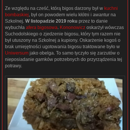
Ze względu na cześć, którą bigos darzony był w
kuchni
bombaskiej
, był on powodem wielu kłótni i awantur na
Szkolnej.
W listopadzie 2019 roku
przez to danie
wybuchła
afera bigosowa
.
Kononowicz
oskarżył wówczas
Suchodolskiego o zjedzenie bigosu, który tym razem nie
był utuszony na Szkolnej a kupiony. Oskarżenie kogoś o
brak umiejętności ugotowania bigosu traktowane było w
Uniwersum
jako obelga. To samo tyczyło się zarzutów o
nieposiadanie garnków potrzebnych do przyrządzenia tej
potrawy.