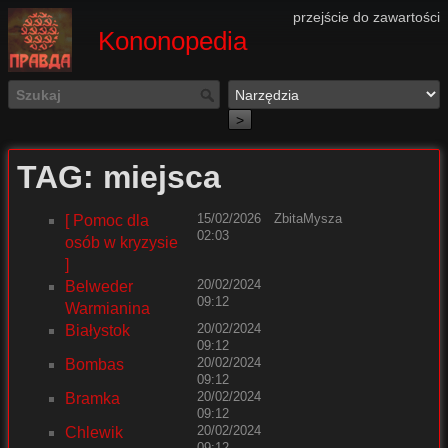
przejście do zawartości
Kononopedia
>
TAG: miejsca
15/02/2026
ZbitaMysza
[ Pomoc dla
02:03
osób w kryzysie
]
20/02/2024
Belweder
09:12
Warmianina
20/02/2024
Białystok
09:12
20/02/2024
Bombas
09:12
20/02/2024
Bramka
09:12
20/02/2024
Chlewik
09:12