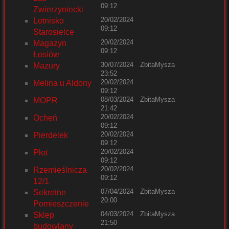
09:12
Zwierzyniecki
20/02/2024
Lotnisko
09:12
Starosielce
20/02/2024
Magazyn
09:12
Łosiów
30/07/2024
ZbitaMysza
Mazury
23:52
20/02/2024
Melina u Aldony
09:12
08/03/2024
ZbitaMysza
MOPR
21:42
20/02/2024
Ocheń
09:12
20/02/2024
Pierdelek
09:12
20/02/2024
Płot
09:12
20/02/2024
Rzemieślnicza
09:12
12/1
07/04/2024
ZbitaMysza
Sekretne
20:00
Pomieszczenie
04/03/2024
ZbitaMysza
Sklep
21:50
budowlany