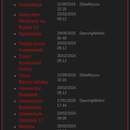
11/09/2024
ZbitaMysza
Starosielce
22:25
20/02/2024
Stary dom
09:12
Mexicano na
Boboli 10
29/06/2025
DancingNihilist
Sędziszów
00:48
20/02/2024
Teresa Korol
09:12
Investments
20/02/2024
Trzeci
09:12
Komisariat
Policji
12/09/2024
ZbitaMysza
Ulica
16:16
Barszczańska
20/02/2024
Uniwerstal
09:12
Białystok
17/01/2025
DancingNihilist
Uniwersum
17:44
Barnejowo
20/02/2024
Uniwersum
09:09
Szkolnej 17
20/02/2024
Warmia